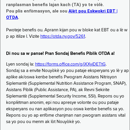
ranplasman benefis lajan kach (TA) yo te vòlè.
Pou plis enfòmasyon, ale sou
Alèt pou Eskwokri EBT |
OTDA
.
Pwoteje benefis ou. Aprann kijan pou w bloke kat EBT ou a lè w
p ap itilize l. Vizite
https://otda.ny.gov/5261
.
Di nou sa w panse! Pran Sondaj Benefis Piblik OTDA a!
Lyen sondaj la:
https://forms.office.com/g/iXXyiDETtG
.
Sondaj sa a envite Nouyòkè yo pou pataje eksperyans yo lè y ap
aplike ak/oswa kenbe benefis Pwogram Asistans Nitrisyon
Siplemantè (Supplemental Nutrition Assistance Program, SNAP),
Asistans Piblik (Public Assistance, PA), ak Revni Sekirite
Siplemantè (Supplemental Security Income, SSI). Repons ou yo
konplètman anonim, epi nou apresye volonte ou pou pataje
eksperyans ou nan aplikasyon pou oswa kenbe benefis sa yo.
Repons ou yo ap enfòme chanjman nan pwogram asistans vital
sa yo pou ou menm ak lòt Nouyòkè yo.