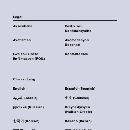
Legal
Aksesibilite
Politik sou
Konfidansyalite
Avètisman
Akomodasyon
Rezonab
Lwa sou Libète
Kontakte Nou
Enfòmasyon (FOIL)
Chwazi Lang
English
Español (Spanish)
العربية (Arabic)
中文 (Chinese)
русский (Russian)
Kreyòl Ayisyen
(Haitian-Creole)
한국어 (Korean)
Italiano (Italian)