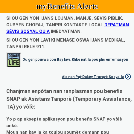
myBenefits Alerts
SI OU GEN YON IJANS LOJMAN, MANJE, SÈVIS PIBLIK,
OUBYEN CHOFAJ, TANPRI KONTAKTE LOCAL
DEPATMAN
SÈVIS SOSYAL OU A
IMEDYATMAN.
SI OU GEN YON LAVI KI MENASE OSWA IJANS MEDIKAL,
TANPRI RELE 911.
Ou gen pouvwa pou Bay lavi. Klike isit la pou plis enfòmasyon
Ale nan Paj-Dakèy Travayè Sosyal la
Chanjman enpòtan nan ranplasman pou benefis
SNAP ak Asistans Tanporè (Temporary Assistance,
TA) yo vòlè:
Yo p ap aksepte aplikasyon pou benefis SNAP yo vòlè
ankò.
Moun nan kay la ka toujou soumèt demann pou