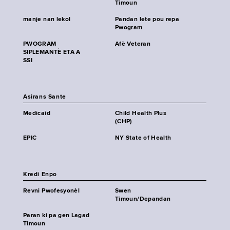
Timoun
manje nan lekol
Pandan lete pou repa
Pwogram
PWOGRAM
Afè Veteran
SIPLEMANTÈ ETA A
SSI
Asirans Sante
Medicaid
Child Health Plus
(CHP)
EPIC
NY State of Health
Kredi Enpo
Revni Pwofesyonèl
Swen
Timoun/Depandan
Paran ki pa gen Lagad
Timoun