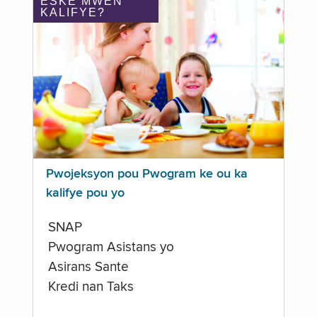
ÈSKE MWEN
KALIFYE?
Pwojeksyon pou Pwogram ke ou ka
kalifye pou yo
SNAP
Pwogram Asistans yo
Asirans Sante
Kredi nan Taks