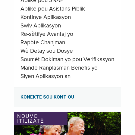
Aplike pou SNAP
Aplike pou Asistans Piblik
Kontinye Aplikasyon
Swiv Aplikasyon
Re-sètifye Avantaj yo
Rapòte Chanjman
Wè Detay sou Dosye
Soumèt Dokiman yo pou Verifikasyon
Mande Ranplasman Benefis yo
Siyen Aplikasyon an
KONEKTE SOU KONT OU
NOUVO
ITILIZATÈ