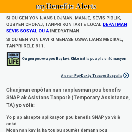
myBenefits Alerts
SI OU GEN YON IJANS LOJMAN, MANJE, SÈVIS PIBLIK,
OUBYEN CHOFAJ, TANPRI KONTAKTE LOCAL
DEPATMAN
SÈVIS SOSYAL OU A
IMEDYATMAN.
SI OU GEN YON LAVI KI MENASE OSWA IJANS MEDIKAL,
TANPRI RELE 911.
Ou gen pouvwa pou Bay lavi. Klike isit la pou plis enfòmasyon
Ale nan Paj-Dakèy Travayè Sosyal la
Chanjman enpòtan nan ranplasman pou benefis
SNAP ak Asistans Tanporè (Temporary Assistance,
TA) yo vòlè:
Yo p ap aksepte aplikasyon pou benefis SNAP yo vòlè
ankò.
Moun nan kay la ka toujou soumèt demann pou