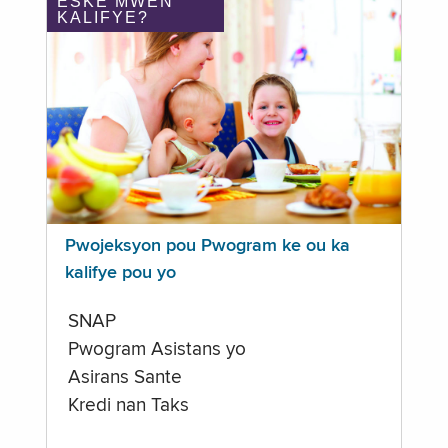
ÈSKE MWEN
KALIFYE?
Pwojeksyon pou Pwogram ke ou ka
kalifye pou yo
SNAP
Pwogram Asistans yo
Asirans Sante
Kredi nan Taks