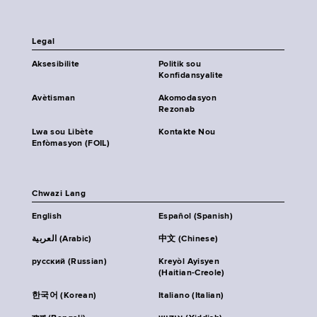
Legal
Aksesibilite
Politik sou
Konfidansyalite
Avètisman
Akomodasyon
Rezonab
Lwa sou Libète
Kontakte Nou
Enfòmasyon (FOIL)
Chwazi Lang
English
Español (Spanish)
العربية (Arabic)
中文 (Chinese)
русский (Russian)
Kreyòl Ayisyen
(Haitian-Creole)
한국어 (Korean)
Italiano (Italian)