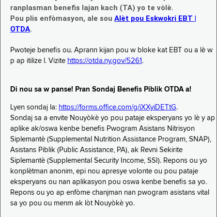
ranplasman benefis lajan kach (TA) yo te vòlè.
Pou plis enfòmasyon, ale sou
Alèt pou Eskwokri EBT |
OTDA
.
Pwoteje benefis ou. Aprann kijan pou w bloke kat EBT ou a lè w
p ap itilize l. Vizite
https://otda.ny.gov/5261
.
Di nou sa w panse! Pran Sondaj Benefis Piblik OTDA a!
Lyen sondaj la:
https://forms.office.com/g/iXXyiDETtG
.
Sondaj sa a envite Nouyòkè yo pou pataje eksperyans yo lè y ap
aplike ak/oswa kenbe benefis Pwogram Asistans Nitrisyon
Siplemantè (Supplemental Nutrition Assistance Program, SNAP),
Asistans Piblik (Public Assistance, PA), ak Revni Sekirite
Siplemantè (Supplemental Security Income, SSI). Repons ou yo
konplètman anonim, epi nou apresye volonte ou pou pataje
eksperyans ou nan aplikasyon pou oswa kenbe benefis sa yo.
Repons ou yo ap enfòme chanjman nan pwogram asistans vital
sa yo pou ou menm ak lòt Nouyòkè yo.