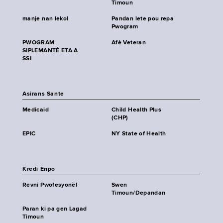
Timoun
manje nan lekol
Pandan lete pou repa
Pwogram
PWOGRAM
Afè Veteran
SIPLEMANTÈ ETA A
SSI
Asirans Sante
Medicaid
Child Health Plus
(CHP)
EPIC
NY State of Health
Kredi Enpo
Revni Pwofesyonèl
Swen
Timoun/Depandan
Paran ki pa gen Lagad
Timoun