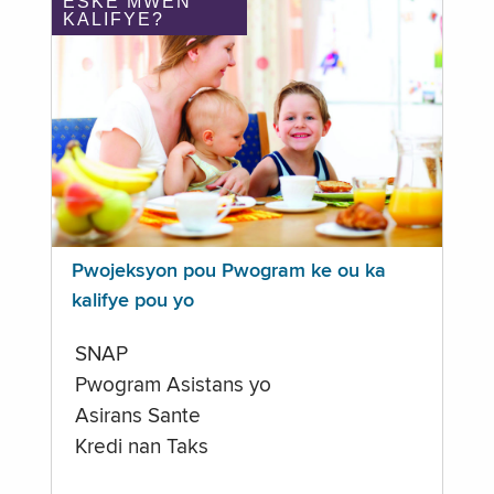
ÈSKE MWEN
KALIFYE?
Pwojeksyon pou Pwogram ke ou ka
kalifye pou yo
SNAP
Pwogram Asistans yo
Asirans Sante
Kredi nan Taks