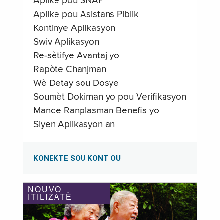
Aplike pou SNAP
Aplike pou Asistans Piblik
Kontinye Aplikasyon
Swiv Aplikasyon
Re-sètifye Avantaj yo
Rapòte Chanjman
Wè Detay sou Dosye
Soumèt Dokiman yo pou Verifikasyon
Mande Ranplasman Benefis yo
Siyen Aplikasyon an
KONEKTE SOU KONT OU
NOUVO
ITILIZATÈ