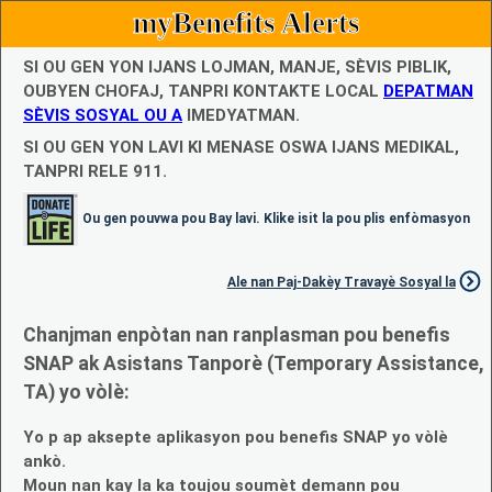
myBenefits Alerts
SI OU GEN YON IJANS LOJMAN, MANJE, SÈVIS PIBLIK,
OUBYEN CHOFAJ, TANPRI KONTAKTE LOCAL
DEPATMAN
SÈVIS SOSYAL OU A
IMEDYATMAN.
SI OU GEN YON LAVI KI MENASE OSWA IJANS MEDIKAL,
TANPRI RELE 911.
Ou gen pouvwa pou Bay lavi. Klike isit la pou plis enfòmasyon
Ale nan Paj-Dakèy Travayè Sosyal la
Chanjman enpòtan nan ranplasman pou benefis
SNAP ak Asistans Tanporè (Temporary Assistance,
TA) yo vòlè:
Yo p ap aksepte aplikasyon pou benefis SNAP yo vòlè
ankò.
Moun nan kay la ka toujou soumèt demann pou