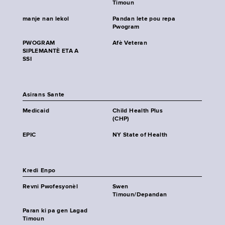
Timoun
manje nan lekol
Pandan lete pou repa
Pwogram
PWOGRAM
Afè Veteran
SIPLEMANTÈ ETA A
SSI
Asirans Sante
Medicaid
Child Health Plus
(CHP)
EPIC
NY State of Health
Kredi Enpo
Revni Pwofesyonèl
Swen
Timoun/Depandan
Paran ki pa gen Lagad
Timoun