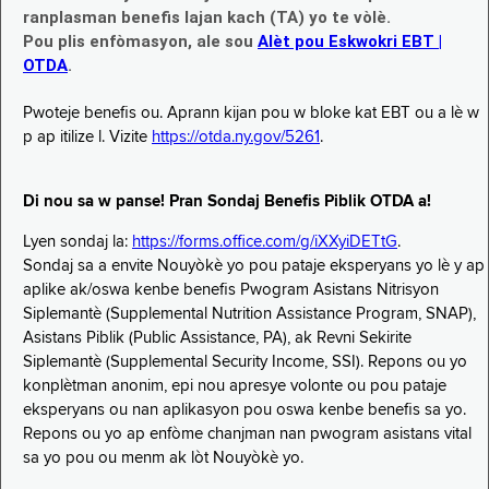
ranplasman benefis lajan kach (TA) yo te vòlè.
Pou plis enfòmasyon, ale sou
Alèt pou Eskwokri EBT |
OTDA
.
Pwoteje benefis ou. Aprann kijan pou w bloke kat EBT ou a lè w
p ap itilize l. Vizite
https://otda.ny.gov/5261
.
Di nou sa w panse! Pran Sondaj Benefis Piblik OTDA a!
Lyen sondaj la:
https://forms.office.com/g/iXXyiDETtG
.
Sondaj sa a envite Nouyòkè yo pou pataje eksperyans yo lè y ap
aplike ak/oswa kenbe benefis Pwogram Asistans Nitrisyon
Siplemantè (Supplemental Nutrition Assistance Program, SNAP),
Asistans Piblik (Public Assistance, PA), ak Revni Sekirite
Siplemantè (Supplemental Security Income, SSI). Repons ou yo
konplètman anonim, epi nou apresye volonte ou pou pataje
eksperyans ou nan aplikasyon pou oswa kenbe benefis sa yo.
Repons ou yo ap enfòme chanjman nan pwogram asistans vital
sa yo pou ou menm ak lòt Nouyòkè yo.