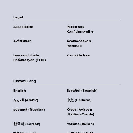
Legal
Aksesibilite
Politik sou
Konfidansyalite
Avètisman
Akomodasyon
Rezonab
Lwa sou Libète
Kontakte Nou
Enfòmasyon (FOIL)
Chwazi Lang
English
Español (Spanish)
العربية (Arabic)
中文 (Chinese)
русский (Russian)
Kreyòl Ayisyen
(Haitian-Creole)
한국어 (Korean)
Italiano (Italian)