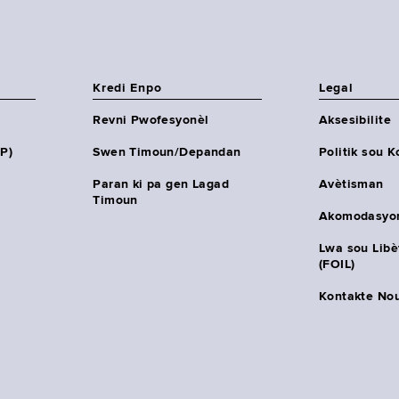
Kredi Enpo
Legal
Revni Pwofesyonèl
Aksesibilite
HP)
Swen Timoun/Depandan
Politik sou K
Paran ki pa gen Lagad
Avètisman
Timoun
Akomodasyo
Lwa sou Lib
(FOIL)
Kontakte No