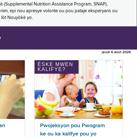
è (Supplemental Nutrition Assistance Program, SNAP),
nonim, epi nou apresye volonte ou pou pataje eksperyans ou
 lòt Nouyòkè yo.
e
jeudi 6 août 2026
ÈSKE MWEN
KALIFYE?
an
Pwojeksyon pou Pwogram
ke ou ka kalifye pou yo