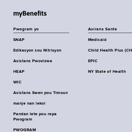
myBenefits
Pwogram yo
Asirans Sante
SNAP
Medicaid
Edikasyon sou Nitrisyon
Child Health Plus (C
Asistans Pwovizwa
EPIC
HEAP
NY State of Health
WIC
Asistans Swen pou Timoun
manje nan lekol
Pandan lete pou repa
Pwogram
PWOGRAM