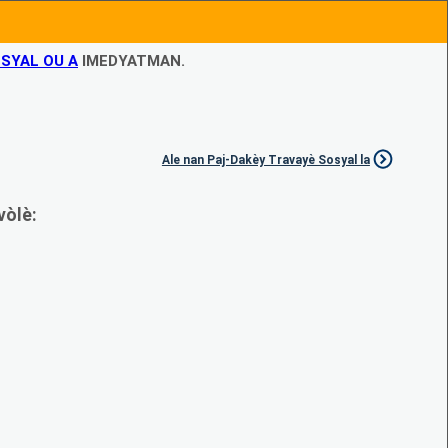
SYAL OU A
IMEDYATMAN.
Ale nan Paj-Dakèy Travayè Sosyal la
vòlè: