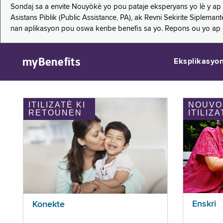
Sondaj sa a envite Nouyòkè yo pou pataje eksperyans yo lè y ap
Asistans Piblik (Public Assistance, PA), ak Revni Sekirite Siple
nan aplikasyon pou oswa kenbe benefis sa yo. Repons ou yo ap
myBenefits
Eksplikasyo
ITILIZATÈ KI
NOUVO
RETOUNEN
ITILIZA
Enskri
Konekte