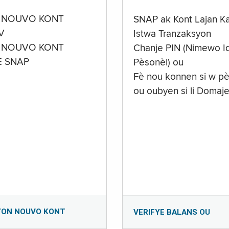
 NOUVO KONT
SNAP ak Kont Lajan K
V
Istwa Tranzaksyon
 NOUVO KONT
Chanje PIN (Nimewo Id
E SNAP
Pèsonèl) ou
Fè nou konnen si w pè
ou oubyen si li Domaj
YON NOUVO KONT
VERIFYE BALANS OU