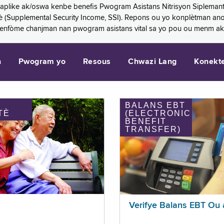
 aplike ak/oswa kenbe benefis Pwogram Asistans Nitrisyon Siplemant
mantè (Supplemental Security Income, SSI). Repons ou yo konplètman a
 enfòme chanjman nan pwogram asistans vital sa yo pou ou menm ak
n
Pwogram yo
Resous
Chwazi Lang
Konekt
BALANS EBT
TÈ
(ELECTRONIC
BENEFIT
TRANSFER)
Verifye Balans EBT Ou 