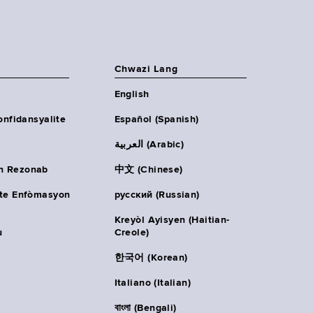
Chwazi Lang
English
onfidansyalite
Español (Spanish)
العربية (Arabic)
n Rezonab
中文 (Chinese)
ète Enfòmasyon
русский (Russian)
Kreyòl Ayisyen (Haitian-
u
Creole)
한국어 (Korean)
Italiano (Italian)
বাংলা (Bengali)