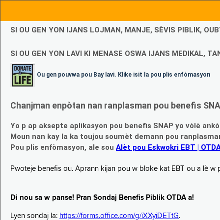
SI OU GEN YON IJANS LOJMAN, MANJE, SÈVIS PIBLIK, O
SI OU GEN YON LAVI KI MENASE OSWA IJANS MEDIKAL, TAN
Ou gen pouvwa pou Bay lavi. Klike isit la pou plis enfòmasyon
Chanjman enpòtan nan ranplasman pou benefis SNAP
Yo p ap aksepte aplikasyon pou benefis SNAP yo vòlè ankò
Moun nan kay la ka toujou soumèt demann pou ranplasman b
Pou plis enfòmasyon, ale sou
Alèt pou Eskwokri EBT | OTD
Pwoteje benefis ou. Aprann kijan pou w bloke kat EBT ou a lè w p ap
Di nou sa w panse! Pran Sondaj Benefis Piblik OTDA a!
Lyen sondaj la:
https://forms.office.com/g/iXXyiDETtG
.