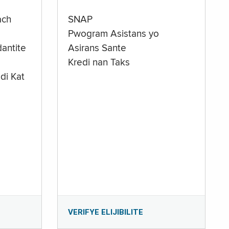
ach
SNAP
Pwogram Asistans yo
antite
Asirans Sante
Kredi nan Taks
di Kat
e
VERIFYE ELIJIBILITE