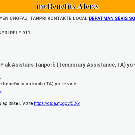
myBenefits Alerts
UBYEN CHOFAJ, TANPRI KONTAKTE LOCAL
DEPATMAN SÈVIS SO
PRI RELE 911.
 ak Asistans Tanporè (Temporary Assistance, TA) yo 
.
enefis lajan kach (TA) yo te vòlè.
A
.
 itilize l. Vizite
https://otda.ny.gov/5261
.