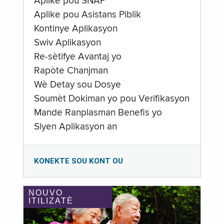
Aplike pou SNAP
Aplike pou Asistans Piblik
Kontinye Aplikasyon
Swiv Aplikasyon
Re-sètifye Avantaj yo
Rapòte Chanjman
Wè Detay sou Dosye
Soumèt Dokiman yo pou Verifikasyon
Mande Ranplasman Benefis yo
Siyen Aplikasyon an
KONEKTE SOU KONT OU
NOUVO
ITILIZATÈ