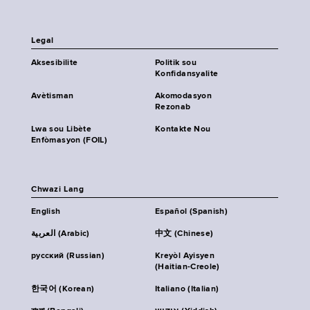
Legal
Aksesibilite
Politik sou
Konfidansyalite
Avètisman
Akomodasyon
Rezonab
Lwa sou Libète
Kontakte Nou
Enfòmasyon (FOIL)
Chwazi Lang
English
Español (Spanish)
العربية (Arabic)
中文 (Chinese)
русский (Russian)
Kreyòl Ayisyen
(Haitian-Creole)
한국어 (Korean)
Italiano (Italian)