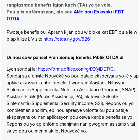
ranplasman benefis lajan kach (TA) yo te vòlè.
Pou plis enfòmasyon, ale sou
Alèt pou Eskwokri EBT |
OTDA
.
Pwoteje benefis ou. Aprann kijan pou w bloke kat EBT ou a lè w
p ap itilize l. Vizite
https://otda.ny.gov/5261
.
Di nou sa w panse! Pran Sondaj Benefis Piblik OTDA a!
Lyen sondaj la:
https://forms.office.com/g/iXXyiDETtG
.
Sondaj sa a envite Nouyòkè yo pou pataje eksperyans yo lè y ap
aplike ak/oswa kenbe benefis Pwogram Asistans Nitrisyon
Siplemantè (Supplemental Nutrition Assistance Program, SNAP),
Asistans Piblik (Public Assistance, PA), ak Revni Sekirite
Siplemantè (Supplemental Security Income, SSI). Repons ou yo
konplètman anonim, epi nou apresye volonte ou pou pataje
eksperyans ou nan aplikasyon pou oswa kenbe benefis sa yo.
Repons ou yo ap enfòme chanjman nan pwogram asistans vital
sa yo pou ou menm ak lòt Nouyòkè yo.