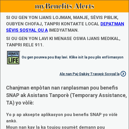
myBenefits Alerts
SI OU GEN YON IJANS LOJMAN, MANJE, SÈVIS PIBLIK,
OUBYEN CHOFAJ, TANPRI KONTAKTE LOCAL
DEPATMAN
SÈVIS SOSYAL OU A
IMEDYATMAN.
SI OU GEN YON LAVI KI MENASE OSWA IJANS MEDIKAL,
TANPRI RELE 911.
Ou gen pouvwa pou Bay lavi. Klike isit la pou plis enfòmasyon
Ale nan Paj-Dakèy Travayè Sosyal la
Chanjman enpòtan nan ranplasman pou benefis
SNAP ak Asistans Tanporè (Temporary Assistance,
TA) yo vòlè:
Yo p ap aksepte aplikasyon pou benefis SNAP yo vòlè
ankò.
Moun nan kay la ka toujou soumèt demann pou