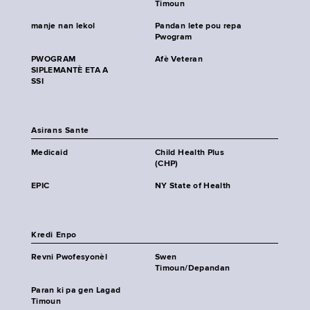
Timoun
manje nan lekol
Pandan lete pou repa
Pwogram
PWOGRAM
Afè Veteran
SIPLEMANTÈ ETA A
SSI
Asirans Sante
Medicaid
Child Health Plus
(CHP)
EPIC
NY State of Health
Kredi Enpo
Revni Pwofesyonèl
Swen
Timoun/Depandan
Paran ki pa gen Lagad
Timoun