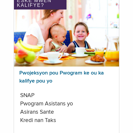
ÈSKE MWEN
KALIFYE?
Pwojeksyon pou Pwogram ke ou ka
kalifye pou yo
SNAP
Pwogram Asistans yo
Asirans Sante
Kredi nan Taks