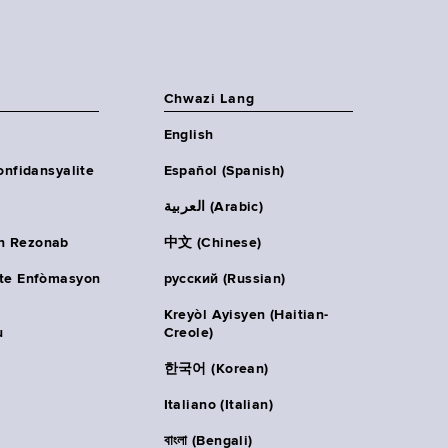
Chwazi Lang
English
onfidansyalite
Español (Spanish)
العربية (Arabic)
n Rezonab
中文 (Chinese)
ète Enfòmasyon
русский (Russian)
Kreyòl Ayisyen (Haitian-
u
Creole)
한국어 (Korean)
Italiano (Italian)
বাংলা (Bengali)