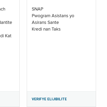
ach
SNAP
Pwogram Asistans yo
antite
Asirans Sante
Kredi nan Taks
di Kat
e
VERIFYE ELIJIBILITE