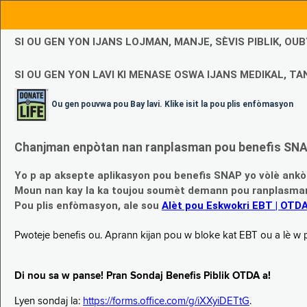
SI OU GEN YON IJANS LOJMAN, MANJE, SÈVIS PIBLIK, O
SI OU GEN YON LAVI KI MENASE OSWA IJANS MEDIKAL, TAN
Ou gen pouvwa pou Bay lavi. Klike isit la pou plis enfòmasyon
Chanjman enpòtan nan ranplasman pou benefis SNAP
Yo p ap aksepte aplikasyon pou benefis SNAP yo vòlè ankò
Moun nan kay la ka toujou soumèt demann pou ranplasman b
Pou plis enfòmasyon, ale sou
Alèt pou Eskwokri EBT | OTD
Pwoteje benefis ou. Aprann kijan pou w bloke kat EBT ou a lè w p ap
Di nou sa w panse! Pran Sondaj Benefis Piblik OTDA a!
Lyen sondaj la:
https://forms.office.com/g/iXXyiDETtG
.