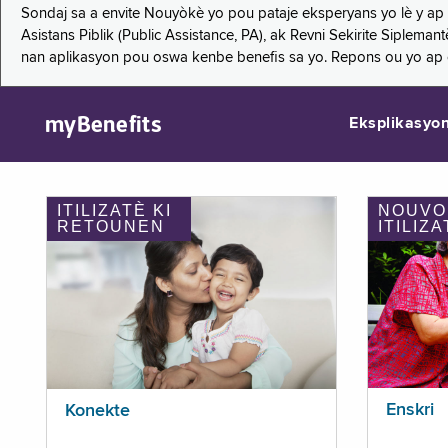
Sondaj sa a envite Nouyòkè yo pou pataje eksperyans yo lè y ap
Asistans Piblik (Public Assistance, PA), ak Revni Sekirite Siple
nan aplikasyon pou oswa kenbe benefis sa yo. Repons ou yo ap
myBenefits
Eksplikasyo
ITILIZATÈ KI
NOUVO
RETOUNEN
ITILIZA
Enskri
Konekte