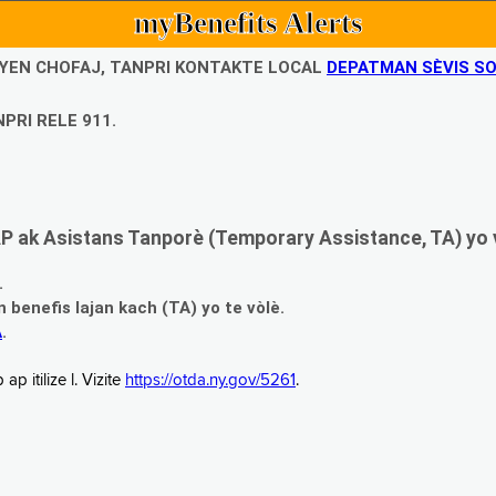
myBenefits Alerts
UBYEN CHOFAJ, TANPRI KONTAKTE LOCAL
DEPATMAN SÈVIS SO
PRI RELE 911.
 ak Asistans Tanporè (Temporary Assistance, TA) yo 
.
enefis lajan kach (TA) yo te vòlè.
A
.
 itilize l. Vizite
https://otda.ny.gov/5261
.