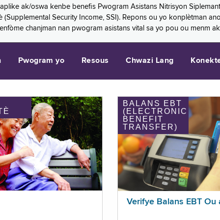
 aplike ak/oswa kenbe benefis Pwogram Asistans Nitrisyon Siplemant
mantè (Supplemental Security Income, SSI). Repons ou yo konplètman a
 enfòme chanjman nan pwogram asistans vital sa yo pou ou menm ak
n
Pwogram yo
Resous
Chwazi Lang
Konekt
BALANS EBT
TÈ
(ELECTRONIC
BENEFIT
TRANSFER)
Verifye Balans EBT Ou 