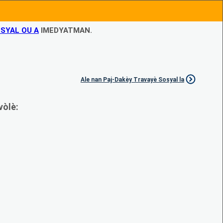
SYAL OU A
IMEDYATMAN.
Ale nan Paj-Dakèy Travayè Sosyal la
vòlè: