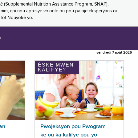
è (Supplemental Nutrition Assistance Program, SNAP),
nonim, epi nou apresye volonte ou pou pataje eksperyans ou
 lòt Nouyòkè yo.
e
vendredi 7 août 2026
ÈSKE MWEN
KALIFYE?
an
Pwojeksyon pou Pwogram
ke ou ka kalifye pou yo