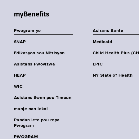
myBenefits
Pwogram yo
Asirans Sante
SNAP
Medicaid
Edikasyon sou Nitrisyon
Child Health Plus (C
Asistans Pwovizwa
EPIC
HEAP
NY State of Health
WIC
Asistans Swen pou Timoun
manje nan lekol
Pandan lete pou repa
Pwogram
PWOGRAM