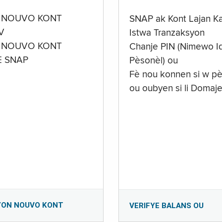
 NOUVO KONT
SNAP ak Kont Lajan K
V
Istwa Tranzaksyon
 NOUVO KONT
Chanje PIN (Nimewo Id
E SNAP
Pèsonèl) ou
Fè nou konnen si w pè
ou oubyen si li Domaj
YON NOUVO KONT
VERIFYE BALANS OU