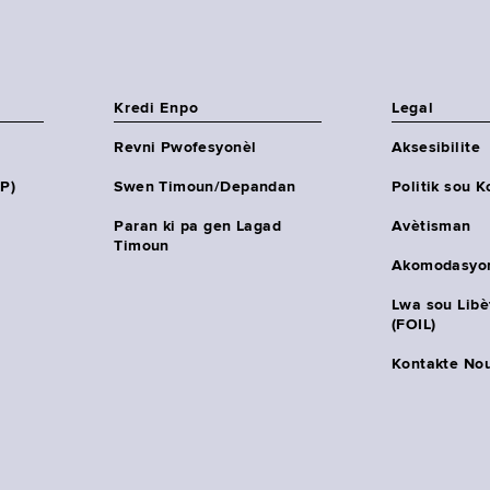
Kredi Enpo
Legal
Revni Pwofesyonèl
Aksesibilite
HP)
Swen Timoun/Depandan
Politik sou K
Paran ki pa gen Lagad
Avètisman
Timoun
Akomodasyo
Lwa sou Lib
(FOIL)
Kontakte No