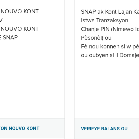
 NOUVO KONT
SNAP ak Kont Lajan K
V
Istwa Tranzaksyon
 NOUVO KONT
Chanje PIN (Nimewo Id
E SNAP
Pèsonèl) ou
Fè nou konnen si w pè
ou oubyen si li Domaj
YON NOUVO KONT
VERIFYE BALANS OU