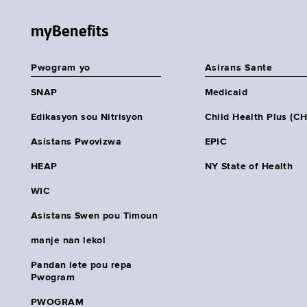
myBenefits
Pwogram yo
Asirans Sante
SNAP
Medicaid
Edikasyon sou Nitrisyon
Child Health Plus (C
Asistans Pwovizwa
EPIC
HEAP
NY State of Health
WIC
Asistans Swen pou Timoun
manje nan lekol
Pandan lete pou repa
Pwogram
PWOGRAM