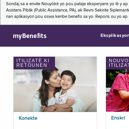
Sondaj sa a envite Nouyòkè yo pou pataje eksperyans yo lè y ap
Asistans Piblik (Public Assistance, PA), ak Revni Sekirite Siple
nan aplikasyon pou oswa kenbe benefis sa yo. Repons ou yo ap
myBenefits
Eksplikasyo
ITILIZATÈ KI
NOUVO
RETOUNEN
ITILIZA
Enskri
Konekte