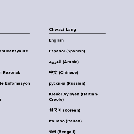
Chwazi Lang
English
onfidansyalite
Español (Spanish)
العربية (Arabic)
n Rezonab
中文 (Chinese)
ète Enfòmasyon
русский (Russian)
Kreyòl Ayisyen (Haitian-
u
Creole)
한국어 (Korean)
Italiano (Italian)
বাংলা (Bengali)