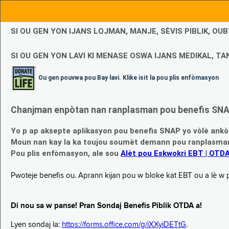
SI OU GEN YON IJANS LOJMAN, MANJE, SÈVIS PIBLIK, O
SI OU GEN YON LAVI KI MENASE OSWA IJANS MEDIKAL, TAN
Ou gen pouvwa pou Bay lavi. Klike isit la pou plis enfòmasyon
Chanjman enpòtan nan ranplasman pou benefis SNAP
Yo p ap aksepte aplikasyon pou benefis SNAP yo vòlè ankò
Moun nan kay la ka toujou soumèt demann pou ranplasman b
Pou plis enfòmasyon, ale sou
Alèt pou Eskwokri EBT | OTD
Pwoteje benefis ou. Aprann kijan pou w bloke kat EBT ou a lè w p ap
Di nou sa w panse! Pran Sondaj Benefis Piblik OTDA a!
Lyen sondaj la:
https://forms.office.com/g/iXXyiDETtG
.