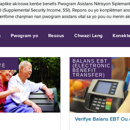
 aplike ak/oswa kenbe benefis Pwogram Asistans Nitrisyon Siplemant
mantè (Supplemental Security Income, SSI). Repons ou yo konplètman a
 enfòme chanjman nan pwogram asistans vital sa yo pou ou menm ak
n
Pwogram yo
Resous
Chwazi Lang
Konekt
BALANS EBT
TÈ
(ELECTRONIC
BENEFIT
TRANSFER)
Verifye Balans EBT Ou 