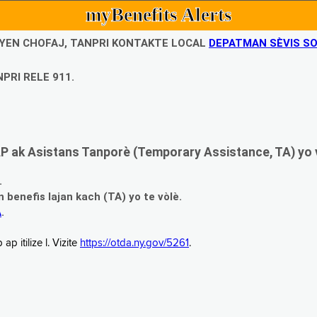
myBenefits Alerts
UBYEN CHOFAJ, TANPRI KONTAKTE LOCAL
DEPATMAN SÈVIS SO
PRI RELE 911.
 ak Asistans Tanporè (Temporary Assistance, TA) yo 
.
enefis lajan kach (TA) yo te vòlè.
A
.
 itilize l. Vizite
https://otda.ny.gov/5261
.