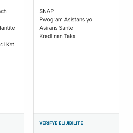
ach
SNAP
Pwogram Asistans yo
antite
Asirans Sante
Kredi nan Taks
di Kat
e
VERIFYE ELIJIBILITE