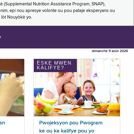
è (Supplemental Nutrition Assistance Program, SNAP),
nonim, epi nou apresye volonte ou pou pataje eksperyans ou
 lòt Nouyòkè yo.
e
dimanche 9 août 2026
ÈSKE MWEN
KALIFYE?
an
Pwojeksyon pou Pwogram
ke ou ka kalifye pou yo