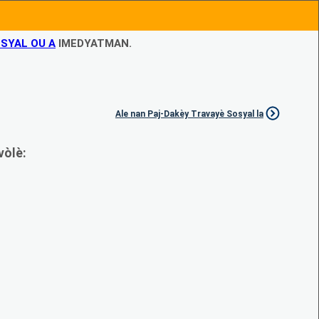
SYAL OU A
IMEDYATMAN.
Ale nan Paj-Dakèy Travayè Sosyal la
vòlè: