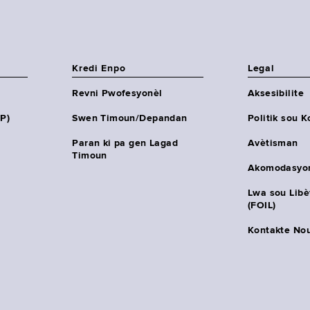
Kredi Enpo
Legal
Revni Pwofesyonèl
Aksesibilite
HP)
Swen Timoun/Depandan
Politik sou K
Paran ki pa gen Lagad
Avètisman
Timoun
Akomodasyo
Lwa sou Lib
(FOIL)
Kontakte No