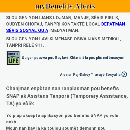
myBenefits Alerts
SI OU GEN YON IJANS LOJMAN, MANJE, SÈVIS PIBLIK,
OUBYEN CHOFAJ, TANPRI KONTAKTE LOCAL
DEPATMAN
SÈVIS SOSYAL OU A
IMEDYATMAN.
SI OU GEN YON LAVI KI MENASE OSWA IJANS MEDIKAL,
TANPRI RELE 911.
Ou gen pouvwa pou Bay lavi. Klike isit la pou plis enfòmasyon
Ale nan Paj-Dakèy Travayè Sosyal la
Chanjman enpòtan nan ranplasman pou benefis
SNAP ak Asistans Tanporè (Temporary Assistance,
TA) yo vòlè:
Yo p ap aksepte aplikasyon pou benefis SNAP yo vòlè
ankò.
Moun nan kay la ka toujou soumèt demann pou