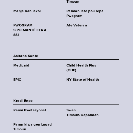
Timoun
manje nan lekol
Pandan lete pou repa
Pwogram
PWOGRAM
Afè Veteran
SIPLEMANTÈ ETA A
SSI
Asirans Sante
Medicaid
Child Health Plus
(CHP)
EPIC
NY State of Health
Kredi Enpo
Revni Pwofesyonèl
Swen
Timoun/Depandan
Paran ki pa gen Lagad
Timoun