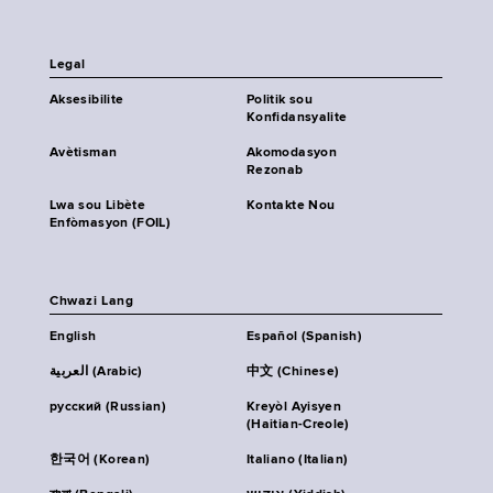
Legal
Aksesibilite
Politik sou
Konfidansyalite
Avètisman
Akomodasyon
Rezonab
Lwa sou Libète
Kontakte Nou
Enfòmasyon (FOIL)
Chwazi Lang
English
Español (Spanish)
العربية (Arabic)
中文 (Chinese)
русский (Russian)
Kreyòl Ayisyen
(Haitian-Creole)
한국어 (Korean)
Italiano (Italian)