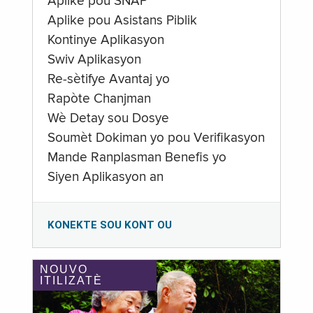
Aplike pou SNAP
Aplike pou Asistans Piblik
Kontinye Aplikasyon
Swiv Aplikasyon
Re-sètifye Avantaj yo
Rapòte Chanjman
Wè Detay sou Dosye
Soumèt Dokiman yo pou Verifikasyon
Mande Ranplasman Benefis yo
Siyen Aplikasyon an
KONEKTE SOU KONT OU
NOUVO
ITILIZATÈ