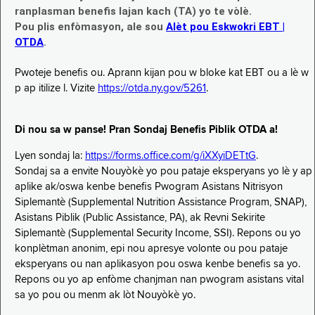
ranplasman benefis lajan kach (TA) yo te vòlè.
Pou plis enfòmasyon, ale sou
Alèt pou Eskwokri EBT |
OTDA
.
Pwoteje benefis ou. Aprann kijan pou w bloke kat EBT ou a lè w
p ap itilize l. Vizite
https://otda.ny.gov/5261
.
Di nou sa w panse! Pran Sondaj Benefis Piblik OTDA a!
Lyen sondaj la:
https://forms.office.com/g/iXXyiDETtG
.
Sondaj sa a envite Nouyòkè yo pou pataje eksperyans yo lè y ap
aplike ak/oswa kenbe benefis Pwogram Asistans Nitrisyon
Siplemantè (Supplemental Nutrition Assistance Program, SNAP),
Asistans Piblik (Public Assistance, PA), ak Revni Sekirite
Siplemantè (Supplemental Security Income, SSI). Repons ou yo
konplètman anonim, epi nou apresye volonte ou pou pataje
eksperyans ou nan aplikasyon pou oswa kenbe benefis sa yo.
Repons ou yo ap enfòme chanjman nan pwogram asistans vital
sa yo pou ou menm ak lòt Nouyòkè yo.