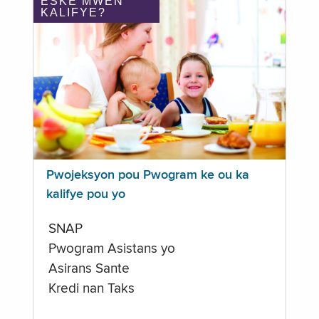
ÈSKE MWEN
KALIFYE?
Pwojeksyon pou Pwogram ke ou ka
kalifye pou yo
SNAP
Pwogram Asistans yo
Asirans Sante
Kredi nan Taks