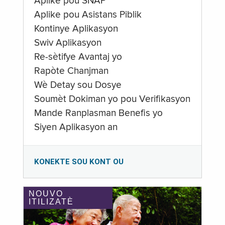
Aplike pou SNAP
Aplike pou Asistans Piblik
Kontinye Aplikasyon
Swiv Aplikasyon
Re-sètifye Avantaj yo
Rapòte Chanjman
Wè Detay sou Dosye
Soumèt Dokiman yo pou Verifikasyon
Mande Ranplasman Benefis yo
Siyen Aplikasyon an
KONEKTE SOU KONT OU
NOUVO
ITILIZATÈ