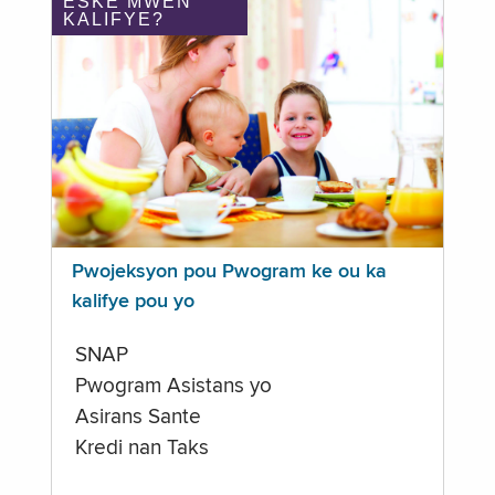
ÈSKE MWEN
KALIFYE?
Pwojeksyon pou Pwogram ke ou ka
kalifye pou yo
SNAP
Pwogram Asistans yo
Asirans Sante
Kredi nan Taks