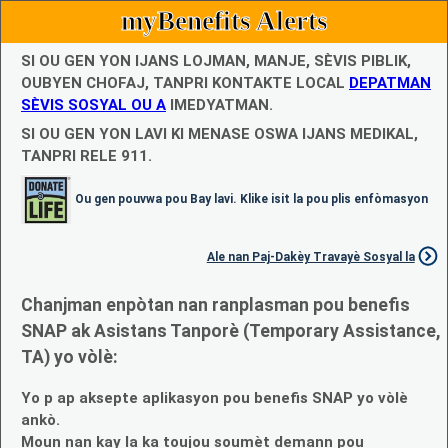
myBenefits Alerts
SI OU GEN YON IJANS LOJMAN, MANJE, SÈVIS PIBLIK,
OUBYEN CHOFAJ, TANPRI KONTAKTE LOCAL
DEPATMAN
SÈVIS SOSYAL OU A
IMEDYATMAN.
SI OU GEN YON LAVI KI MENASE OSWA IJANS MEDIKAL,
TANPRI RELE 911.
Ou gen pouvwa pou Bay lavi. Klike isit la pou plis enfòmasyon
Ale nan Paj-Dakèy Travayè Sosyal la
Chanjman enpòtan nan ranplasman pou benefis
SNAP ak Asistans Tanporè (Temporary Assistance,
TA) yo vòlè:
Yo p ap aksepte aplikasyon pou benefis SNAP yo vòlè
ankò.
Moun nan kay la ka toujou soumèt demann pou