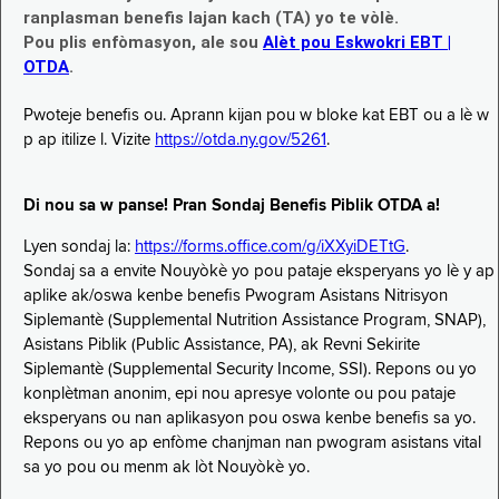
ranplasman benefis lajan kach (TA) yo te vòlè.
Pou plis enfòmasyon, ale sou
Alèt pou Eskwokri EBT |
OTDA
.
Pwoteje benefis ou. Aprann kijan pou w bloke kat EBT ou a lè w
p ap itilize l. Vizite
https://otda.ny.gov/5261
.
Di nou sa w panse! Pran Sondaj Benefis Piblik OTDA a!
Lyen sondaj la:
https://forms.office.com/g/iXXyiDETtG
.
Sondaj sa a envite Nouyòkè yo pou pataje eksperyans yo lè y ap
aplike ak/oswa kenbe benefis Pwogram Asistans Nitrisyon
Siplemantè (Supplemental Nutrition Assistance Program, SNAP),
Asistans Piblik (Public Assistance, PA), ak Revni Sekirite
Siplemantè (Supplemental Security Income, SSI). Repons ou yo
konplètman anonim, epi nou apresye volonte ou pou pataje
eksperyans ou nan aplikasyon pou oswa kenbe benefis sa yo.
Repons ou yo ap enfòme chanjman nan pwogram asistans vital
sa yo pou ou menm ak lòt Nouyòkè yo.