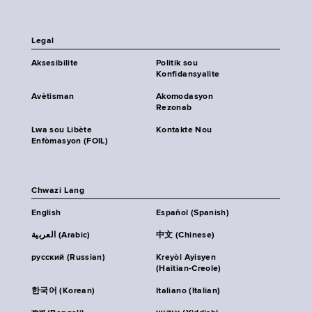
Legal
Aksesibilite
Politik sou
Konfidansyalite
Avètisman
Akomodasyon
Rezonab
Lwa sou Libète
Kontakte Nou
Enfòmasyon (FOIL)
Chwazi Lang
English
Español (Spanish)
العربية (Arabic)
中文 (Chinese)
русский (Russian)
Kreyòl Ayisyen
(Haitian-Creole)
한국어 (Korean)
Italiano (Italian)