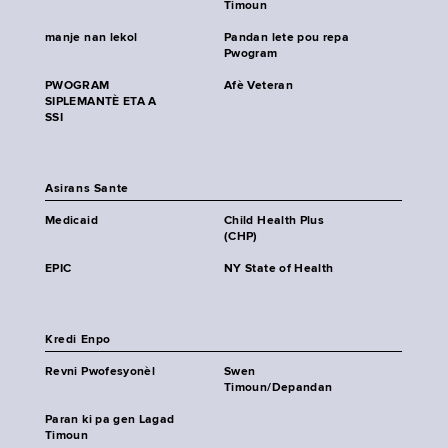
Timoun
manje nan lekol
Pandan lete pou repa
Pwogram
PWOGRAM
Afè Veteran
SIPLEMANTÈ ETA A
SSI
Asirans Sante
Medicaid
Child Health Plus
(CHP)
EPIC
NY State of Health
Kredi Enpo
Revni Pwofesyonèl
Swen
Timoun/Depandan
Paran ki pa gen Lagad
Timoun