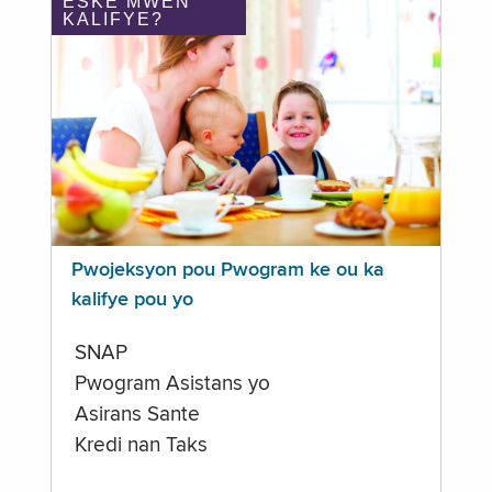
ÈSKE MWEN
KALIFYE?
Pwojeksyon pou Pwogram ke ou ka
kalifye pou yo
SNAP
Pwogram Asistans yo
Asirans Sante
Kredi nan Taks