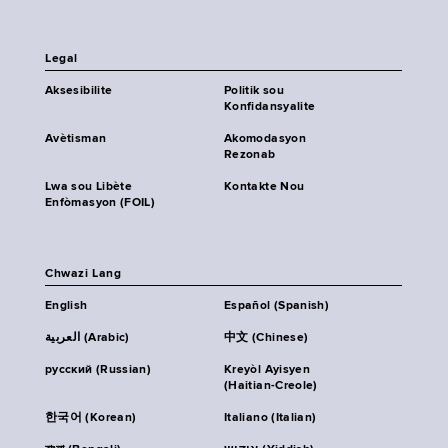
Legal
Aksesibilite
Politik sou
Konfidansyalite
Avètisman
Akomodasyon
Rezonab
Lwa sou Libète
Kontakte Nou
Enfòmasyon (FOIL)
Chwazi Lang
English
Español (Spanish)
العربية (Arabic)
中文 (Chinese)
русский (Russian)
Kreyòl Ayisyen
(Haitian-Creole)
한국어 (Korean)
Italiano (Italian)