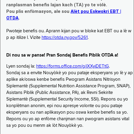
ranplasman benefis lajan kach (TA) yo te vòlè.
Pou plis enfòmasyon, ale sou
Alèt pou Eskwokri EBT |
OTDA
.
Pwoteje benefis ou. Aprann kijan pou w bloke kat EBT ou a lè w
p ap itilize l. Vizite
https://otda.ny.gov/5261
.
Di nou sa w panse! Pran Sondaj Benefis Piblik OTDA a!
Lyen sondaj la:
https://forms.office.com/g/iXXyiDETtG
.
Sondaj sa a envite Nouyòkè yo pou pataje eksperyans yo lè y ap
aplike ak/oswa kenbe benefis Pwogram Asistans Nitrisyon
Siplemantè (Supplemental Nutrition Assistance Program, SNAP),
Asistans Piblik (Public Assistance, PA), ak Revni Sekirite
Siplemantè (Supplemental Security Income, SSI). Repons ou yo
konplètman anonim, epi nou apresye volonte ou pou pataje
eksperyans ou nan aplikasyon pou oswa kenbe benefis sa yo.
Repons ou yo ap enfòme chanjman nan pwogram asistans vital
sa yo pou ou menm ak lòt Nouyòkè yo.