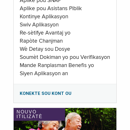
Aplike pou SNAP
Aplike pou Asistans Piblik
Kontinye Aplikasyon
Swiv Aplikasyon
Re-sètifye Avantaj yo
Rapòte Chanjman
Wè Detay sou Dosye
Soumèt Dokiman yo pou Verifikasyon
Mande Ranplasman Benefis yo
Siyen Aplikasyon an
KONEKTE SOU KONT OU
NOUVO
ITILIZATÈ