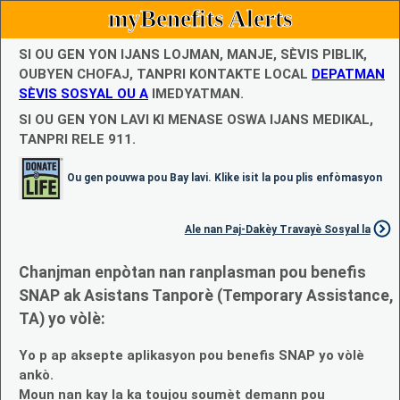
myBenefits Alerts
SI OU GEN YON IJANS LOJMAN, MANJE, SÈVIS PIBLIK,
OUBYEN CHOFAJ, TANPRI KONTAKTE LOCAL
DEPATMAN
SÈVIS SOSYAL OU A
IMEDYATMAN.
SI OU GEN YON LAVI KI MENASE OSWA IJANS MEDIKAL,
TANPRI RELE 911.
Ou gen pouvwa pou Bay lavi. Klike isit la pou plis enfòmasyon
Ale nan Paj-Dakèy Travayè Sosyal la
Chanjman enpòtan nan ranplasman pou benefis
SNAP ak Asistans Tanporè (Temporary Assistance,
TA) yo vòlè:
Yo p ap aksepte aplikasyon pou benefis SNAP yo vòlè
ankò.
Moun nan kay la ka toujou soumèt demann pou