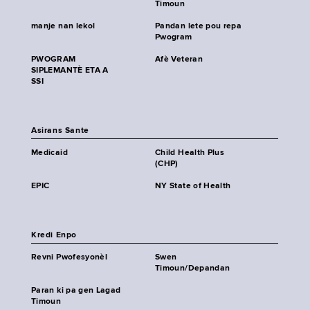
Timoun
manje nan lekol
Pandan lete pou repa
Pwogram
PWOGRAM
Afè Veteran
SIPLEMANTÈ ETA A
SSI
Asirans Sante
Medicaid
Child Health Plus
(CHP)
EPIC
NY State of Health
Kredi Enpo
Revni Pwofesyonèl
Swen
Timoun/Depandan
Paran ki pa gen Lagad
Timoun