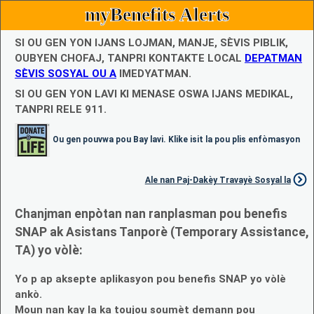
myBenefits Alerts
SI OU GEN YON IJANS LOJMAN, MANJE, SÈVIS PIBLIK,
OUBYEN CHOFAJ, TANPRI KONTAKTE LOCAL
DEPATMAN
SÈVIS SOSYAL OU A
IMEDYATMAN.
SI OU GEN YON LAVI KI MENASE OSWA IJANS MEDIKAL,
TANPRI RELE 911.
Ou gen pouvwa pou Bay lavi. Klike isit la pou plis enfòmasyon
Ale nan Paj-Dakèy Travayè Sosyal la
Chanjman enpòtan nan ranplasman pou benefis
SNAP ak Asistans Tanporè (Temporary Assistance,
TA) yo vòlè:
Yo p ap aksepte aplikasyon pou benefis SNAP yo vòlè
ankò.
Moun nan kay la ka toujou soumèt demann pou