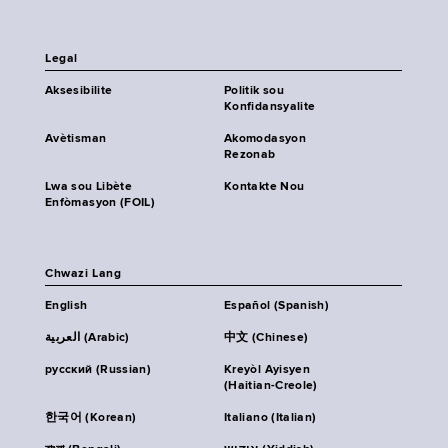
Legal
Aksesibilite
Politik sou
Konfidansyalite
Avètisman
Akomodasyon
Rezonab
Lwa sou Libète
Kontakte Nou
Enfòmasyon (FOIL)
Chwazi Lang
English
Español (Spanish)
العربية (Arabic)
中文 (Chinese)
русский (Russian)
Kreyòl Ayisyen
(Haitian-Creole)
한국어 (Korean)
Italiano (Italian)