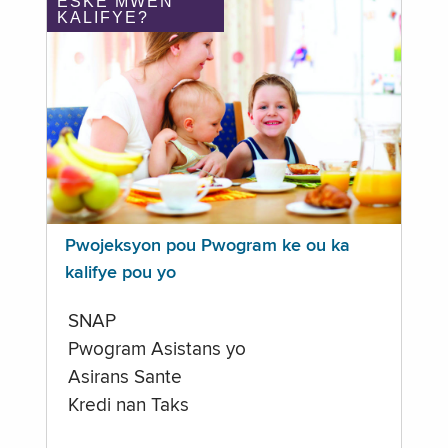
ÈSKE MWEN
KALIFYE?
Pwojeksyon pou Pwogram ke ou ka
kalifye pou yo
SNAP
Pwogram Asistans yo
Asirans Sante
Kredi nan Taks