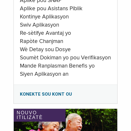
Aplike pou SNAP
Aplike pou Asistans Piblik
Kontinye Aplikasyon
Swiv Aplikasyon
Re-sètifye Avantaj yo
Rapòte Chanjman
Wè Detay sou Dosye
Soumèt Dokiman yo pou Verifikasyon
Mande Ranplasman Benefis yo
Siyen Aplikasyon an
KONEKTE SOU KONT OU
NOUVO
ITILIZATÈ