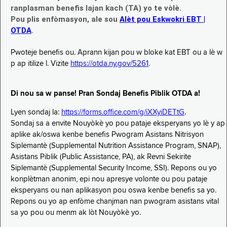
ranplasman benefis lajan kach (TA) yo te vòlè.
Pou plis enfòmasyon, ale sou
Alèt pou Eskwokri EBT |
OTDA
.
Pwoteje benefis ou. Aprann kijan pou w bloke kat EBT ou a lè w
p ap itilize l. Vizite
https://otda.ny.gov/5261
.
Di nou sa w panse! Pran Sondaj Benefis Piblik OTDA a!
Lyen sondaj la:
https://forms.office.com/g/iXXyiDETtG
.
Sondaj sa a envite Nouyòkè yo pou pataje eksperyans yo lè y ap
aplike ak/oswa kenbe benefis Pwogram Asistans Nitrisyon
Siplemantè (Supplemental Nutrition Assistance Program, SNAP),
Asistans Piblik (Public Assistance, PA), ak Revni Sekirite
Siplemantè (Supplemental Security Income, SSI). Repons ou yo
konplètman anonim, epi nou apresye volonte ou pou pataje
eksperyans ou nan aplikasyon pou oswa kenbe benefis sa yo.
Repons ou yo ap enfòme chanjman nan pwogram asistans vital
sa yo pou ou menm ak lòt Nouyòkè yo.