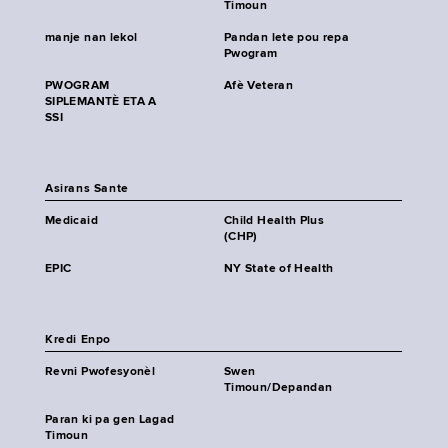
Timoun
manje nan lekol
Pandan lete pou repa
Pwogram
PWOGRAM
Afè Veteran
SIPLEMANTÈ ETA A
SSI
Asirans Sante
Medicaid
Child Health Plus
(CHP)
EPIC
NY State of Health
Kredi Enpo
Revni Pwofesyonèl
Swen
Timoun/Depandan
Paran ki pa gen Lagad
Timoun