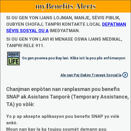
myBenefits Alerts
SI OU GEN YON IJANS LOJMAN, MANJE, SÈVIS PIBLIK,
OUBYEN CHOFAJ, TANPRI KONTAKTE LOCAL
DEPATMAN
SÈVIS SOSYAL OU A
IMEDYATMAN.
SI OU GEN YON LAVI KI MENASE OSWA IJANS MEDIKAL,
TANPRI RELE 911.
Ou gen pouvwa pou Bay lavi. Klike isit la pou plis enfòmasyon
Ale nan Paj-Dakèy Travayè Sosyal la
Chanjman enpòtan nan ranplasman pou benefis
SNAP ak Asistans Tanporè (Temporary Assistance,
TA) yo vòlè:
Yo p ap aksepte aplikasyon pou benefis SNAP yo vòlè
ankò.
Moun nan kay la ka toujou soumèt demann pou