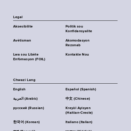
Legal
Aksesibilite
Politik sou
Konfidansyalite
Avètisman
Akomodasyon
Rezonab
Lwa sou Libète
Kontakte Nou
Enfòmasyon (FOIL)
Chwazi Lang
English
Español (Spanish)
العربية (Arabic)
中文 (Chinese)
русский (Russian)
Kreyòl Ayisyen
(Haitian-Creole)
한국어 (Korean)
Italiano (Italian)