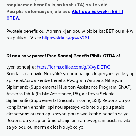
ranplasman benefis lajan kach (TA) yo te vòlè.
Pou plis enfòmasyon, ale sou
Alèt pou Eskwokri EBT |
OTDA
.
Pwoteje benefis ou. Aprann kijan pou w bloke kat EBT ou a lè w
p ap itilize l. Vizite
https://otda.ny.gov/5261
.
Di nou sa w panse! Pran Sondaj Benefis Piblik OTDA a!
Lyen sondaj la:
https://forms.office.com/g/iXXyiDETtG
.
Sondaj sa a envite Nouyòkè yo pou pataje eksperyans yo lè y ap
aplike ak/oswa kenbe benefis Pwogram Asistans Nitrisyon
Siplemantè (Supplemental Nutrition Assistance Program, SNAP),
Asistans Piblik (Public Assistance, PA), ak Revni Sekirite
Siplemantè (Supplemental Security Income, SSI). Repons ou yo
konplètman anonim, epi nou apresye volonte ou pou pataje
eksperyans ou nan aplikasyon pou oswa kenbe benefis sa yo.
Repons ou yo ap enfòme chanjman nan pwogram asistans vital
sa yo pou ou menm ak lòt Nouyòkè yo.