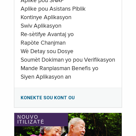
Aplike pou SNAP
Aplike pou Asistans Piblik
Kontinye Aplikasyon
Swiv Aplikasyon
Re-sètifye Avantaj yo
Rapòte Chanjman
Wè Detay sou Dosye
Soumèt Dokiman yo pou Verifikasyon
Mande Ranplasman Benefis yo
Siyen Aplikasyon an
KONEKTE SOU KONT OU
NOUVO
ITILIZATÈ