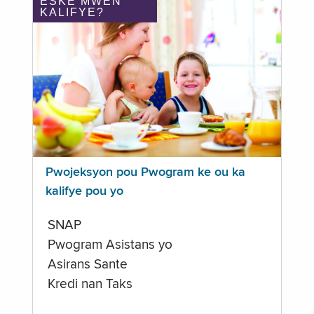
ÈSKE MWEN
KALIFYE?
Pwojeksyon pou Pwogram ke ou ka
kalifye pou yo
SNAP
Pwogram Asistans yo
Asirans Sante
Kredi nan Taks