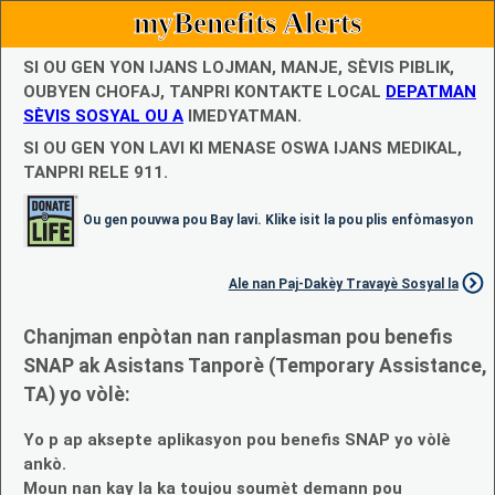
myBenefits Alerts
SI OU GEN YON IJANS LOJMAN, MANJE, SÈVIS PIBLIK,
OUBYEN CHOFAJ, TANPRI KONTAKTE LOCAL
DEPATMAN
SÈVIS SOSYAL OU A
IMEDYATMAN.
SI OU GEN YON LAVI KI MENASE OSWA IJANS MEDIKAL,
TANPRI RELE 911.
Ou gen pouvwa pou Bay lavi. Klike isit la pou plis enfòmasyon
Ale nan Paj-Dakèy Travayè Sosyal la
Chanjman enpòtan nan ranplasman pou benefis
SNAP ak Asistans Tanporè (Temporary Assistance,
TA) yo vòlè:
Yo p ap aksepte aplikasyon pou benefis SNAP yo vòlè
ankò.
Moun nan kay la ka toujou soumèt demann pou