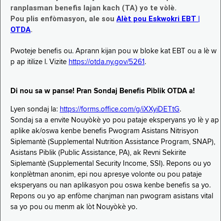
ranplasman benefis lajan kach (TA) yo te vòlè.
Pou plis enfòmasyon, ale sou
Alèt pou Eskwokri EBT |
OTDA
.
Pwoteje benefis ou. Aprann kijan pou w bloke kat EBT ou a lè w
p ap itilize l. Vizite
https://otda.ny.gov/5261
.
Di nou sa w panse! Pran Sondaj Benefis Piblik OTDA a!
Lyen sondaj la:
https://forms.office.com/g/iXXyiDETtG
.
Sondaj sa a envite Nouyòkè yo pou pataje eksperyans yo lè y ap
aplike ak/oswa kenbe benefis Pwogram Asistans Nitrisyon
Siplemantè (Supplemental Nutrition Assistance Program, SNAP),
Asistans Piblik (Public Assistance, PA), ak Revni Sekirite
Siplemantè (Supplemental Security Income, SSI). Repons ou yo
konplètman anonim, epi nou apresye volonte ou pou pataje
eksperyans ou nan aplikasyon pou oswa kenbe benefis sa yo.
Repons ou yo ap enfòme chanjman nan pwogram asistans vital
sa yo pou ou menm ak lòt Nouyòkè yo.