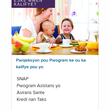
ÈSKE MWEN
KALIFYE?
Pwojeksyon pou Pwogram ke ou ka
kalifye pou yo
SNAP
Pwogram Asistans yo
Asirans Sante
Kredi nan Taks