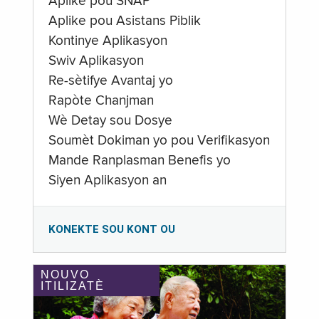
Aplike pou SNAP
Aplike pou Asistans Piblik
Kontinye Aplikasyon
Swiv Aplikasyon
Re-sètifye Avantaj yo
Rapòte Chanjman
Wè Detay sou Dosye
Soumèt Dokiman yo pou Verifikasyon
Mande Ranplasman Benefis yo
Siyen Aplikasyon an
KONEKTE SOU KONT OU
NOUVO
ITILIZATÈ