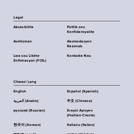
Legal
Aksesibilite
Politik sou
Konfidansyalite
Avètisman
Akomodasyon
Rezonab
Lwa sou Libète
Kontakte Nou
Enfòmasyon (FOIL)
Chwazi Lang
English
Español (Spanish)
العربية (Arabic)
中文 (Chinese)
русский (Russian)
Kreyòl Ayisyen
(Haitian-Creole)
한국어 (Korean)
Italiano (Italian)