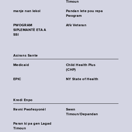
Timoun
manje nan lekol
Pandan lete pou repa
Pwogram
PWOGRAM
Afè Veteran
SIPLEMANTÈ ETA A
SSI
Asirans Sante
Medicaid
Child Health Plus
(CHP)
EPIC
NY State of Health
Kredi Enpo
Revni Pwofesyonèl
Swen
Timoun/Depandan
Paran ki pa gen Lagad
Timoun