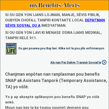
myBenefits Alerts
SI OU GEN YON IJANS LOJMAN, MANJE, SÈVIS PIBLIK,
OUBYEN CHOFAJ, TANPRI KONTAKTE LOCAL
DEPATMAN
SÈVIS SOSYAL OU A
IMEDYATMAN.
SI OU GEN YON LAVI KI MENASE OSWA IJANS MEDIKAL,
TANPRI RELE 911.
Ou gen pouvwa pou Bay lavi. Klike isit la pou plis enfòmasyon
Ale nan Paj-Dakèy Travayè Sosyal la
Chanjman enpòtan nan ranplasman pou benefis
SNAP ak Asistans Tanporè (Temporary Assistance,
TA) yo vòlè:
Yo p ap aksepte aplikasyon pou benefis SNAP yo vòlè
ankò.
Moun nan kay la ka toujou soumèt demann pou