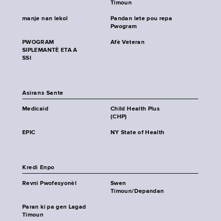
Timoun
manje nan lekol
Pandan lete pou repa
Pwogram
PWOGRAM
Afè Veteran
SIPLEMANTÈ ETA A
SSI
Asirans Sante
Medicaid
Child Health Plus
(CHP)
EPIC
NY State of Health
Kredi Enpo
Revni Pwofesyonèl
Swen
Timoun/Depandan
Paran ki pa gen Lagad
Timoun