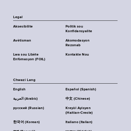
Legal
Aksesibilite
Politik sou
Konfidansyalite
Avètisman
Akomodasyon
Rezonab
Lwa sou Libète
Kontakte Nou
Enfòmasyon (FOIL)
Chwazi Lang
English
Español (Spanish)
العربية (Arabic)
中文 (Chinese)
русский (Russian)
Kreyòl Ayisyen
(Haitian-Creole)
한국어 (Korean)
Italiano (Italian)