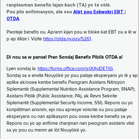
ranplasman benefis lajan kach (TA) yo te vòlè.
Pou plis enfòmasyon, ale sou
Alèt pou Eskwokri EBT |
OTDA
.
Pwoteje benefis ou. Aprann kijan pou w bloke kat EBT ou a lè w
p ap itilize l. Vizite
https://otda.ny.gov/5261
.
Di nou sa w panse! Pran Sondaj Benefis Piblik OTDA a!
Lyen sondaj la:
https://forms.office.com/g/iXXyiDETtG
.
Sondaj sa a envite Nouyòkè yo pou pataje eksperyans yo lè y ap
aplike ak/oswa kenbe benefis Pwogram Asistans Nitrisyon
Siplemantè (Supplemental Nutrition Assistance Program, SNAP),
Asistans Piblik (Public Assistance, PA), ak Revni Sekirite
Siplemantè (Supplemental Security Income, SSI). Repons ou yo
konplètman anonim, epi nou apresye volonte ou pou pataje
eksperyans ou nan aplikasyon pou oswa kenbe benefis sa yo.
Repons ou yo ap enfòme chanjman nan pwogram asistans vital
sa yo pou ou menm ak lòt Nouyòkè yo.