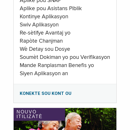
Aplike pou SNAP
Aplike pou Asistans Piblik
Kontinye Aplikasyon
Swiv Aplikasyon
Re-sètifye Avantaj yo
Rapòte Chanjman
Wè Detay sou Dosye
Soumèt Dokiman yo pou Verifikasyon
Mande Ranplasman Benefis yo
Siyen Aplikasyon an
KONEKTE SOU KONT OU
NOUVO
ITILIZATÈ