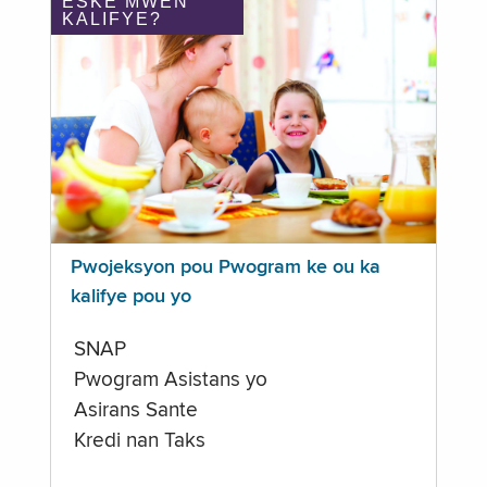
ÈSKE MWEN
KALIFYE?
Pwojeksyon pou Pwogram ke ou ka
kalifye pou yo
SNAP
Pwogram Asistans yo
Asirans Sante
Kredi nan Taks