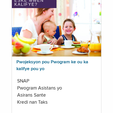
ÈSKE MWEN
KALIFYE?
Pwojeksyon pou Pwogram ke ou ka
kalifye pou yo
SNAP
Pwogram Asistans yo
Asirans Sante
Kredi nan Taks