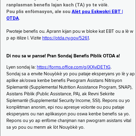
ranplasman benefis lajan kach (TA) yo te vòlè.
Pou plis enfòmasyon, ale sou
Alèt pou Eskwokri EBT |
OTDA
.
Pwoteje benefis ou. Aprann kijan pou w bloke kat EBT ou a lè w
p ap itilize l. Vizite
https://otda.ny.gov/5261
.
Di nou sa w panse! Pran Sondaj Benefis Piblik OTDA a!
Lyen sondaj la:
https://forms.office.com/g/iXXyiDETtG
.
Sondaj sa a envite Nouyòkè yo pou pataje eksperyans yo lè y ap
aplike ak/oswa kenbe benefis Pwogram Asistans Nitrisyon
Siplemantè (Supplemental Nutrition Assistance Program, SNAP),
Asistans Piblik (Public Assistance, PA), ak Revni Sekirite
Siplemantè (Supplemental Security Income, SSI). Repons ou yo
konplètman anonim, epi nou apresye volonte ou pou pataje
eksperyans ou nan aplikasyon pou oswa kenbe benefis sa yo.
Repons ou yo ap enfòme chanjman nan pwogram asistans vital
sa yo pou ou menm ak lòt Nouyòkè yo.