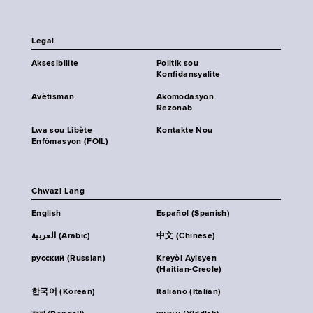
Legal
Aksesibilite
Politik sou
Konfidansyalite
Avètisman
Akomodasyon
Rezonab
Lwa sou Libète
Kontakte Nou
Enfòmasyon (FOIL)
Chwazi Lang
English
Español (Spanish)
العربية (Arabic)
中文 (Chinese)
русский (Russian)
Kreyòl Ayisyen
(Haitian-Creole)
한국어 (Korean)
Italiano (Italian)