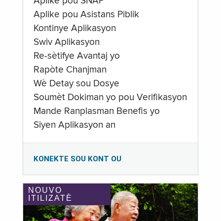
Aplike pou SNAP
Aplike pou Asistans Piblik
Kontinye Aplikasyon
Swiv Aplikasyon
Re-sètifye Avantaj yo
Rapòte Chanjman
Wè Detay sou Dosye
Soumèt Dokiman yo pou Verifikasyon
Mande Ranplasman Benefis yo
Siyen Aplikasyon an
KONEKTE SOU KONT OU
NOUVO
ITILIZATÈ