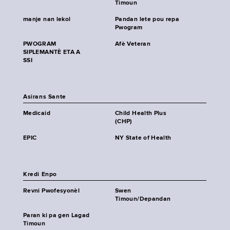
Timoun
manje nan lekol
Pandan lete pou repa
Pwogram
PWOGRAM
Afè Veteran
SIPLEMANTÈ ETA A
SSI
Asirans Sante
Medicaid
Child Health Plus
(CHP)
EPIC
NY State of Health
Kredi Enpo
Revni Pwofesyonèl
Swen
Timoun/Depandan
Paran ki pa gen Lagad
Timoun