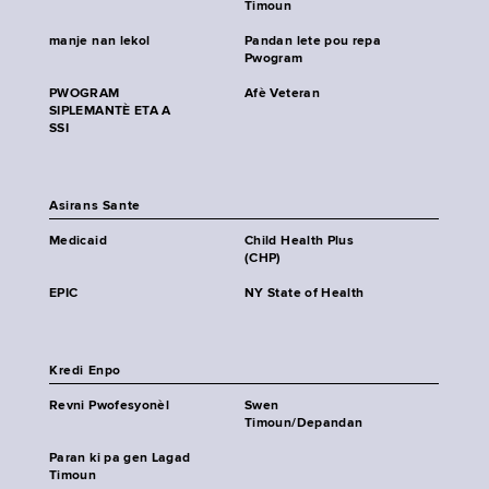
Timoun
manje nan lekol
Pandan lete pou repa
Pwogram
PWOGRAM
Afè Veteran
SIPLEMANTÈ ETA A
SSI
Asirans Sante
Medicaid
Child Health Plus
(CHP)
EPIC
NY State of Health
Kredi Enpo
Revni Pwofesyonèl
Swen
Timoun/Depandan
Paran ki pa gen Lagad
Timoun