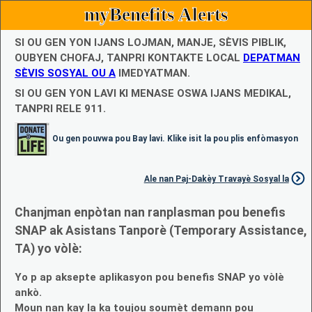
myBenefits Alerts
SI OU GEN YON IJANS LOJMAN, MANJE, SÈVIS PIBLIK,
OUBYEN CHOFAJ, TANPRI KONTAKTE LOCAL
DEPATMAN
SÈVIS SOSYAL OU A
IMEDYATMAN.
SI OU GEN YON LAVI KI MENASE OSWA IJANS MEDIKAL,
TANPRI RELE 911.
Ou gen pouvwa pou Bay lavi. Klike isit la pou plis enfòmasyon
Ale nan Paj-Dakèy Travayè Sosyal la
Chanjman enpòtan nan ranplasman pou benefis
SNAP ak Asistans Tanporè (Temporary Assistance,
TA) yo vòlè:
Yo p ap aksepte aplikasyon pou benefis SNAP yo vòlè
ankò.
Moun nan kay la ka toujou soumèt demann pou