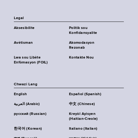
Legal
Aksesibilite
Politik sou
Konfidansyalite
Avètisman
Akomodasyon
Rezonab
Lwa sou Libète
Kontakte Nou
Enfòmasyon (FOIL)
Chwazi Lang
English
Español (Spanish)
العربية (Arabic)
中文 (Chinese)
русский (Russian)
Kreyòl Ayisyen
(Haitian-Creole)
한국어 (Korean)
Italiano (Italian)