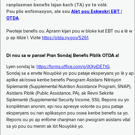
ranplasman benefis lajan kach (TA) yo te vòlè.
Pou plis enfòmasyon, ale sou
Alèt pou Eskwokri EBT |
OTDA
.
Pwoteje benefis ou. Aprann kijan pou w bloke kat EBT ou a lè w
p ap itilize l. Vizite
https://otda.ny.gov/5261
.
Di nou sa w panse! Pran Sondaj Benefis Piblik OTDA a!
Lyen sondaj la:
https://forms.office.com/g/iXXyiDETtG
.
Sondaj sa a envite Nouyòkè yo pou pataje eksperyans yo lè y ap
aplike ak/oswa kenbe benefis Pwogram Asistans Nitrisyon
Siplemantè (Supplemental Nutrition Assistance Program, SNAP),
Asistans Piblik (Public Assistance, PA), ak Revni Sekirite
Siplemantè (Supplemental Security Income, SSI). Repons ou yo
konplètman anonim, epi nou apresye volonte ou pou pataje
eksperyans ou nan aplikasyon pou oswa kenbe benefis sa yo.
Repons ou yo ap enfòme chanjman nan pwogram asistans vital
sa yo pou ou menm ak lòt Nouyòkè yo.