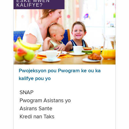
ÈSKE MWEN
KALIFYE?
Pwojeksyon pou Pwogram ke ou ka
kalifye pou yo
SNAP
Pwogram Asistans yo
Asirans Sante
Kredi nan Taks