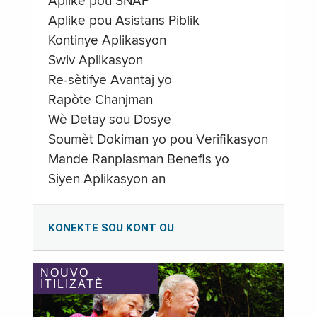
Aplike pou SNAP
Aplike pou Asistans Piblik
Kontinye Aplikasyon
Swiv Aplikasyon
Re-sètifye Avantaj yo
Rapòte Chanjman
Wè Detay sou Dosye
Soumèt Dokiman yo pou Verifikasyon
Mande Ranplasman Benefis yo
Siyen Aplikasyon an
KONEKTE SOU KONT OU
NOUVO
ITILIZATÈ