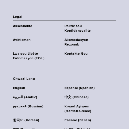
Legal
Aksesibilite
Politik sou
Konfidansyalite
Avètisman
Akomodasyon
Rezonab
Lwa sou Libète
Kontakte Nou
Enfòmasyon (FOIL)
Chwazi Lang
English
Español (Spanish)
العربية (Arabic)
中文 (Chinese)
русский (Russian)
Kreyòl Ayisyen
(Haitian-Creole)
한국어 (Korean)
Italiano (Italian)