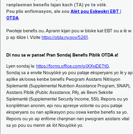
ranplasman benefis lajan kach (TA) yo te vòlè.
Pou plis enfòmasyon, ale sou
Alèt pou Eskwokri EBT |
OTDA
.
Pwoteje benefis ou. Aprann kijan pou w bloke kat EBT ou a lè w
p ap itilize l. Vizite
https://otda.ny.gov/5261
.
Di nou sa w panse! Pran Sondaj Benefis Piblik OTDA a!
Lyen sondaj la:
https://forms.office.com/g/iXXyiDETtG
.
Sondaj sa a envite Nouyòkè yo pou pataje eksperyans yo lè y ap
aplike ak/oswa kenbe benefis Pwogram Asistans Nitrisyon
Siplemantè (Supplemental Nutrition Assistance Program, SNAP),
Asistans Piblik (Public Assistance, PA), ak Revni Sekirite
Siplemantè (Supplemental Security Income, SSI). Repons ou yo
konplètman anonim, epi nou apresye volonte ou pou pataje
eksperyans ou nan aplikasyon pou oswa kenbe benefis sa yo.
Repons ou yo ap enfòme chanjman nan pwogram asistans vital
sa yo pou ou menm ak lòt Nouyòkè yo.