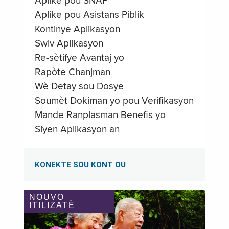
Aplike pou SNAP
Aplike pou Asistans Piblik
Kontinye Aplikasyon
Swiv Aplikasyon
Re-sètifye Avantaj yo
Rapòte Chanjman
Wè Detay sou Dosye
Soumèt Dokiman yo pou Verifikasyon
Mande Ranplasman Benefis yo
Siyen Aplikasyon an
KONEKTE SOU KONT OU
NOUVO
ITILIZATÈ