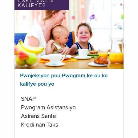
ÈSKE MWEN
KALIFYE?
Pwojeksyon pou Pwogram ke ou ka
kalifye pou yo
SNAP
Pwogram Asistans yo
Asirans Sante
Kredi nan Taks