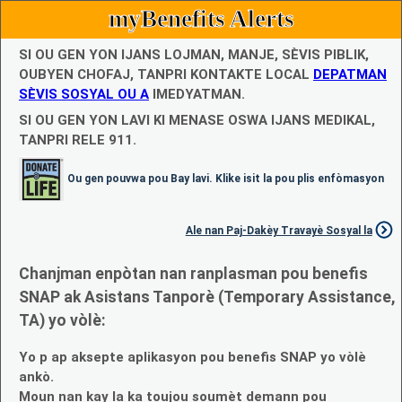
myBenefits Alerts
SI OU GEN YON IJANS LOJMAN, MANJE, SÈVIS PIBLIK,
OUBYEN CHOFAJ, TANPRI KONTAKTE LOCAL
DEPATMAN
SÈVIS SOSYAL OU A
IMEDYATMAN.
SI OU GEN YON LAVI KI MENASE OSWA IJANS MEDIKAL,
TANPRI RELE 911.
Ou gen pouvwa pou Bay lavi. Klike isit la pou plis enfòmasyon
Ale nan Paj-Dakèy Travayè Sosyal la
Chanjman enpòtan nan ranplasman pou benefis
SNAP ak Asistans Tanporè (Temporary Assistance,
TA) yo vòlè:
Yo p ap aksepte aplikasyon pou benefis SNAP yo vòlè
ankò.
Moun nan kay la ka toujou soumèt demann pou