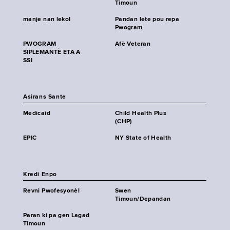
Timoun
manje nan lekol
Pandan lete pou repa
Pwogram
PWOGRAM
Afè Veteran
SIPLEMANTÈ ETA A
SSI
Asirans Sante
Medicaid
Child Health Plus
(CHP)
EPIC
NY State of Health
Kredi Enpo
Revni Pwofesyonèl
Swen
Timoun/Depandan
Paran ki pa gen Lagad
Timoun