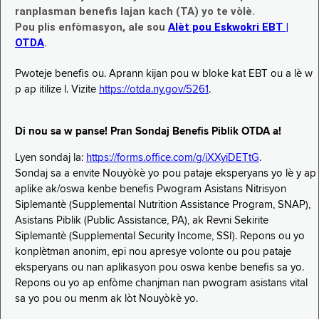
ranplasman benefis lajan kach (TA) yo te vòlè.
Pou plis enfòmasyon, ale sou
Alèt pou Eskwokri EBT |
OTDA
.
Pwoteje benefis ou. Aprann kijan pou w bloke kat EBT ou a lè w
p ap itilize l. Vizite
https://otda.ny.gov/5261
.
Di nou sa w panse! Pran Sondaj Benefis Piblik OTDA a!
Lyen sondaj la:
https://forms.office.com/g/iXXyiDETtG
.
Sondaj sa a envite Nouyòkè yo pou pataje eksperyans yo lè y ap
aplike ak/oswa kenbe benefis Pwogram Asistans Nitrisyon
Siplemantè (Supplemental Nutrition Assistance Program, SNAP),
Asistans Piblik (Public Assistance, PA), ak Revni Sekirite
Siplemantè (Supplemental Security Income, SSI). Repons ou yo
konplètman anonim, epi nou apresye volonte ou pou pataje
eksperyans ou nan aplikasyon pou oswa kenbe benefis sa yo.
Repons ou yo ap enfòme chanjman nan pwogram asistans vital
sa yo pou ou menm ak lòt Nouyòkè yo.