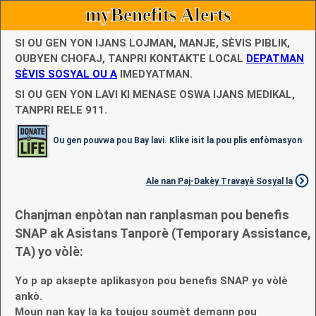
myBenefits Alerts
SI OU GEN YON IJANS LOJMAN, MANJE, SÈVIS PIBLIK,
OUBYEN CHOFAJ, TANPRI KONTAKTE LOCAL
DEPATMAN
SÈVIS SOSYAL OU A
IMEDYATMAN.
SI OU GEN YON LAVI KI MENASE OSWA IJANS MEDIKAL,
TANPRI RELE 911.
Ou gen pouvwa pou Bay lavi. Klike isit la pou plis enfòmasyon
Ale nan Paj-Dakèy Travayè Sosyal la
Chanjman enpòtan nan ranplasman pou benefis
SNAP ak Asistans Tanporè (Temporary Assistance,
TA) yo vòlè:
Yo p ap aksepte aplikasyon pou benefis SNAP yo vòlè
ankò.
Moun nan kay la ka toujou soumèt demann pou