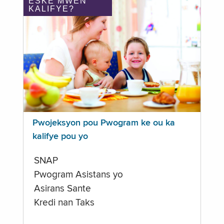
ÈSKE MWEN
KALIFYE?
Pwojeksyon pou Pwogram ke ou ka
kalifye pou yo
SNAP
Pwogram Asistans yo
Asirans Sante
Kredi nan Taks