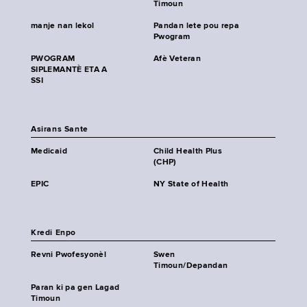
Timoun
manje nan lekol
Pandan lete pou repa
Pwogram
PWOGRAM
Afè Veteran
SIPLEMANTÈ ETA A
SSI
Asirans Sante
Medicaid
Child Health Plus
(CHP)
EPIC
NY State of Health
Kredi Enpo
Revni Pwofesyonèl
Swen
Timoun/Depandan
Paran ki pa gen Lagad
Timoun