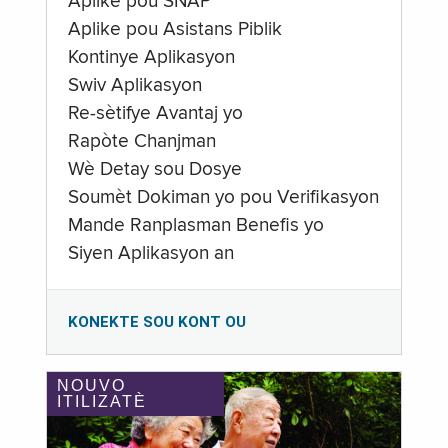
Aplike pou SNAP
Aplike pou Asistans Piblik
Kontinye Aplikasyon
Swiv Aplikasyon
Re-sètifye Avantaj yo
Rapòte Chanjman
Wè Detay sou Dosye
Soumèt Dokiman yo pou Verifikasyon
Mande Ranplasman Benefis yo
Siyen Aplikasyon an
KONEKTE SOU KONT OU
NOUVO
ITILIZATÈ