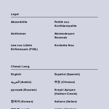
Legal
Aksesibilite
Politik sou
Konfidansyalite
Avètisman
Akomodasyon
Rezonab
Lwa sou Libète
Kontakte Nou
Enfòmasyon (FOIL)
Chwazi Lang
English
Español (Spanish)
العربية (Arabic)
中文 (Chinese)
русский (Russian)
Kreyòl Ayisyen
(Haitian-Creole)
한국어 (Korean)
Italiano (Italian)