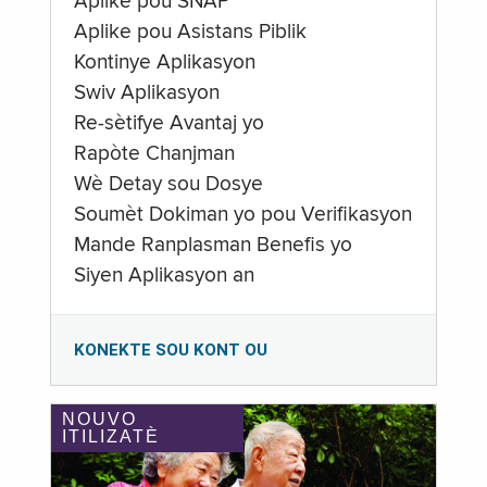
Aplike pou SNAP
Aplike pou Asistans Piblik
Kontinye Aplikasyon
Swiv Aplikasyon
Re-sètifye Avantaj yo
Rapòte Chanjman
Wè Detay sou Dosye
Soumèt Dokiman yo pou Verifikasyon
Mande Ranplasman Benefis yo
Siyen Aplikasyon an
KONEKTE SOU KONT OU
NOUVO
ITILIZATÈ