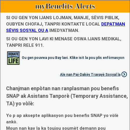
myBenefits Alerts
SI OU GEN YON IJANS LOJMAN, MANJE, SÈVIS PIBLIK,
OUBYEN CHOFAJ, TANPRI KONTAKTE LOCAL
DEPATMAN
SÈVIS SOSYAL OU A
IMEDYATMAN.
SI OU GEN YON LAVI KI MENASE OSWA IJANS MEDIKAL,
TANPRI RELE 911.
Ou gen pouvwa pou Bay lavi. Klike isit la pou plis enfòmasyon
Ale nan Paj-Dakèy Travayè Sosyal la
Chanjman enpòtan nan ranplasman pou benefis
SNAP ak Asistans Tanporè (Temporary Assistance,
TA) yo vòlè:
Yo p ap aksepte aplikasyon pou benefis SNAP yo vòlè
ankò.
Moun nan kay la ka toujou soumèt demann pou