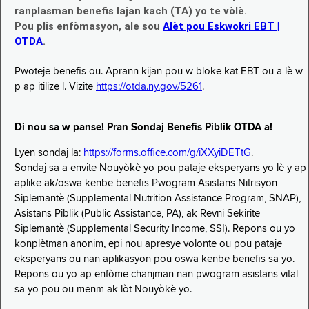
ranplasman benefis lajan kach (TA) yo te vòlè.
Pou plis enfòmasyon, ale sou
Alèt pou Eskwokri EBT |
OTDA
.
Pwoteje benefis ou. Aprann kijan pou w bloke kat EBT ou a lè w
p ap itilize l. Vizite
https://otda.ny.gov/5261
.
Di nou sa w panse! Pran Sondaj Benefis Piblik OTDA a!
Lyen sondaj la:
https://forms.office.com/g/iXXyiDETtG
.
Sondaj sa a envite Nouyòkè yo pou pataje eksperyans yo lè y ap
aplike ak/oswa kenbe benefis Pwogram Asistans Nitrisyon
Siplemantè (Supplemental Nutrition Assistance Program, SNAP),
Asistans Piblik (Public Assistance, PA), ak Revni Sekirite
Siplemantè (Supplemental Security Income, SSI). Repons ou yo
konplètman anonim, epi nou apresye volonte ou pou pataje
eksperyans ou nan aplikasyon pou oswa kenbe benefis sa yo.
Repons ou yo ap enfòme chanjman nan pwogram asistans vital
sa yo pou ou menm ak lòt Nouyòkè yo.