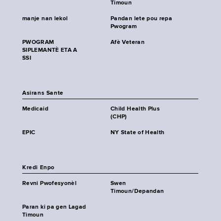
Timoun
manje nan lekol
Pandan lete pou repa
Pwogram
PWOGRAM
Afè Veteran
SIPLEMANTÈ ETA A
SSI
Asirans Sante
Medicaid
Child Health Plus
(CHP)
EPIC
NY State of Health
Kredi Enpo
Revni Pwofesyonèl
Swen
Timoun/Depandan
Paran ki pa gen Lagad
Timoun