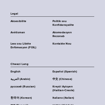
Legal
Aksesibilite
Politik sou
Konfidansyalite
Avètisman
Akomodasyon
Rezonab
Lwa sou Libète
Kontakte Nou
Enfòmasyon (FOIL)
Chwazi Lang
English
Español (Spanish)
العربية (Arabic)
中文 (Chinese)
русский (Russian)
Kreyòl Ayisyen
(Haitian-Creole)
한국어 (Korean)
Italiano (Italian)