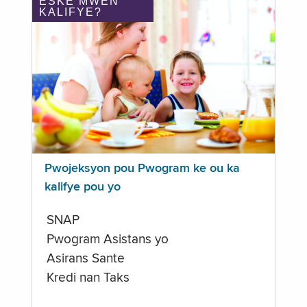
ÈSKE MWEN
KALIFYE?
Pwojeksyon pou Pwogram ke ou ka
kalifye pou yo
SNAP
Pwogram Asistans yo
Asirans Sante
Kredi nan Taks