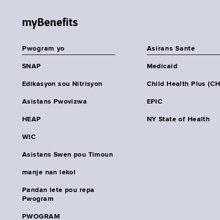
myBenefits
Pwogram yo
Asirans Sante
SNAP
Medicaid
Edikasyon sou Nitrisyon
Child Health Plus (C
Asistans Pwovizwa
EPIC
HEAP
NY State of Health
WIC
Asistans Swen pou Timoun
manje nan lekol
Pandan lete pou repa
Pwogram
PWOGRAM