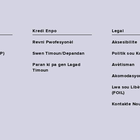
Kredi Enpo
Legal
Revni Pwofesyonèl
Aksesibilite
HP)
Swen Timoun/Depandan
Politik sou K
Paran ki pa gen Lagad
Avètisman
Timoun
Akomodasyo
Lwa sou Lib
(FOIL)
Kontakte No