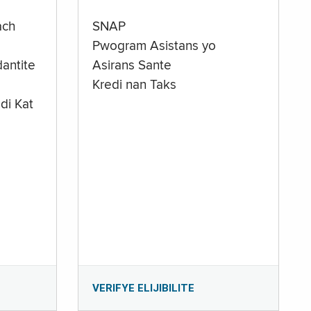
ach
SNAP
Pwogram Asistans yo
antite
Asirans Sante
Kredi nan Taks
di Kat
e
VERIFYE ELIJIBILITE