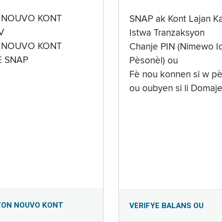
 NOUVO KONT
SNAP ak Kont Lajan K
V
Istwa Tranzaksyon
 NOUVO KONT
Chanje PIN (Nimewo Id
E SNAP
Pèsonèl) ou
Fè nou konnen si w pè
ou oubyen si li Domaj
YON NOUVO KONT
VERIFYE BALANS OU