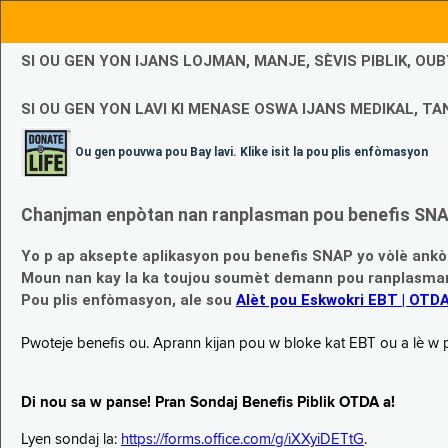
SI OU GEN YON IJANS LOJMAN, MANJE, SÈVIS PIBLIK, O
SI OU GEN YON LAVI KI MENASE OSWA IJANS MEDIKAL, TAN
Ou gen pouvwa pou Bay lavi. Klike isit la pou plis enfòmasyon
Chanjman enpòtan nan ranplasman pou benefis SNAP
Yo p ap aksepte aplikasyon pou benefis SNAP yo vòlè ankò
Moun nan kay la ka toujou soumèt demann pou ranplasman b
Pou plis enfòmasyon, ale sou
Alèt pou Eskwokri EBT | OTD
Pwoteje benefis ou. Aprann kijan pou w bloke kat EBT ou a lè w p ap
Di nou sa w panse! Pran Sondaj Benefis Piblik OTDA a!
Lyen sondaj la:
https://forms.office.com/g/iXXyiDETtG
.