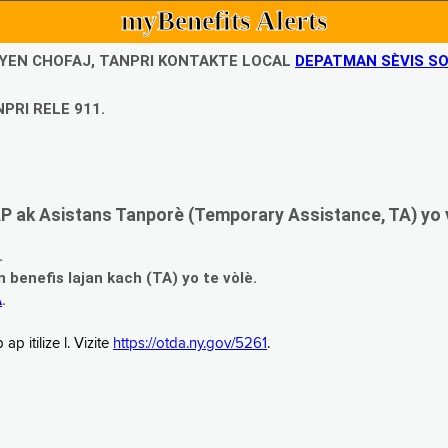
myBenefits Alerts
UBYEN CHOFAJ, TANPRI KONTAKTE LOCAL
DEPATMAN SÈVIS SO
PRI RELE 911.
 ak Asistans Tanporè (Temporary Assistance, TA) yo 
.
enefis lajan kach (TA) yo te vòlè.
A
.
 itilize l. Vizite
https://otda.ny.gov/5261
.