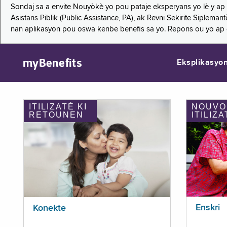
Sondaj sa a envite Nouyòkè yo pou pataje eksperyans yo lè y ap
Asistans Piblik (Public Assistance, PA), ak Revni Sekirite Siple
nan aplikasyon pou oswa kenbe benefis sa yo. Repons ou yo ap
myBenefits
Eksplikasyo
ITILIZATÈ KI
NOUVO
RETOUNEN
ITILIZA
Enskri
Konekte