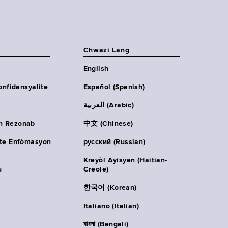
Chwazi Lang
English
onfidansyalite
Español (Spanish)
العربية (Arabic)
n Rezonab
中文 (Chinese)
ète Enfòmasyon
русский (Russian)
Kreyòl Ayisyen (Haitian-
u
Creole)
한국어 (Korean)
Italiano (Italian)
বাংলা (Bengali)