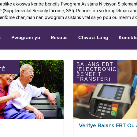
 aplike ak/oswa kenbe benefis Pwogram Asistans Nitrisyon Siplemant
mantè (Supplemental Security Income, SSI). Repons ou yo konplètman a
 enfòme chanjman nan pwogram asistans vital sa yo pou ou menm ak
n
Pwogram yo
Resous
Chwazi Lang
Konekt
BALANS EBT
TÈ
(ELECTRONIC
BENEFIT
TRANSFER)
Verifye Balans EBT Ou 