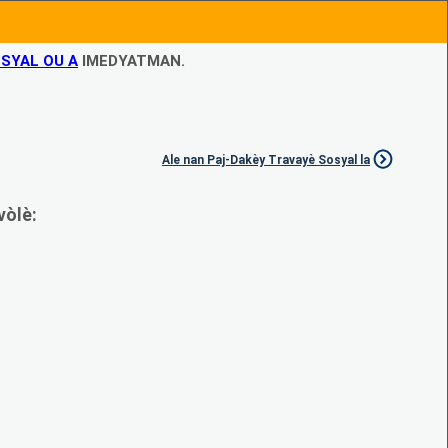
SYAL OU A
IMEDYATMAN.
Ale nan Paj-Dakèy Travayè Sosyal la
vòlè: