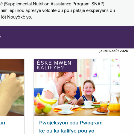
è (Supplemental Nutrition Assistance Program, SNAP),
nonim, epi nou apresye volonte ou pou pataje eksperyans ou
 lòt Nouyòkè yo.
e
jeudi 6 août 2026
ÈSKE MWEN
KALIFYE?
an
Pwojeksyon pou Pwogram
ke ou ka kalifye pou yo