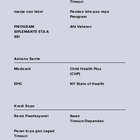
Timoun
manje nan lekol
Pandan lete pou repa
Pwogram
PWOGRAM
Afè Veteran
SIPLEMANTÈ ETA A
SSI
Asirans Sante
Medicaid
Child Health Plus
(CHP)
EPIC
NY State of Health
Kredi Enpo
Revni Pwofesyonèl
Swen
Timoun/Depandan
Paran ki pa gen Lagad
Timoun