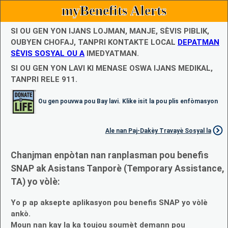
myBenefits Alerts
SI OU GEN YON IJANS LOJMAN, MANJE, SÈVIS PIBLIK,
OUBYEN CHOFAJ, TANPRI KONTAKTE LOCAL
DEPATMAN
SÈVIS SOSYAL OU A
IMEDYATMAN.
SI OU GEN YON LAVI KI MENASE OSWA IJANS MEDIKAL,
TANPRI RELE 911.
Ou gen pouvwa pou Bay lavi. Klike isit la pou plis enfòmasyon
Ale nan Paj-Dakèy Travayè Sosyal la
Chanjman enpòtan nan ranplasman pou benefis
SNAP ak Asistans Tanporè (Temporary Assistance,
TA) yo vòlè:
Yo p ap aksepte aplikasyon pou benefis SNAP yo vòlè
ankò.
Moun nan kay la ka toujou soumèt demann pou