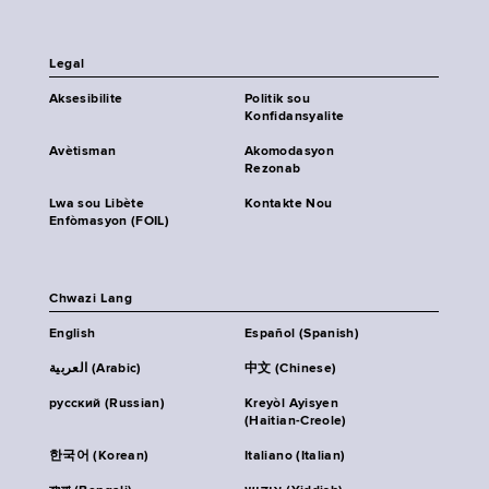
Legal
Aksesibilite
Politik sou
Konfidansyalite
Avètisman
Akomodasyon
Rezonab
Lwa sou Libète
Kontakte Nou
Enfòmasyon (FOIL)
Chwazi Lang
English
Español (Spanish)
العربية (Arabic)
中文 (Chinese)
русский (Russian)
Kreyòl Ayisyen
(Haitian-Creole)
한국어 (Korean)
Italiano (Italian)