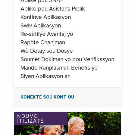
Aplike pou SNAP
Aplike pou Asistans Piblik
Kontinye Aplikasyon
Swiv Aplikasyon
Re-sètifye Avantaj yo
Rapòte Chanjman
Wè Detay sou Dosye
Soumèt Dokiman yo pou Verifikasyon
Mande Ranplasman Benefis yo
Siyen Aplikasyon an
KONEKTE SOU KONT OU
NOUVO
ITILIZATÈ