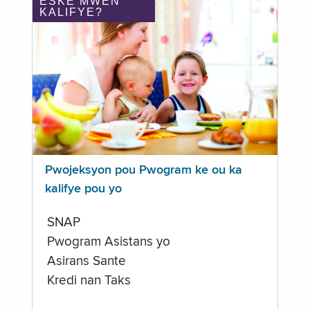
ÈSKE MWEN
KALIFYE?
Pwojeksyon pou Pwogram ke ou ka
kalifye pou yo
SNAP
Pwogram Asistans yo
Asirans Sante
Kredi nan Taks