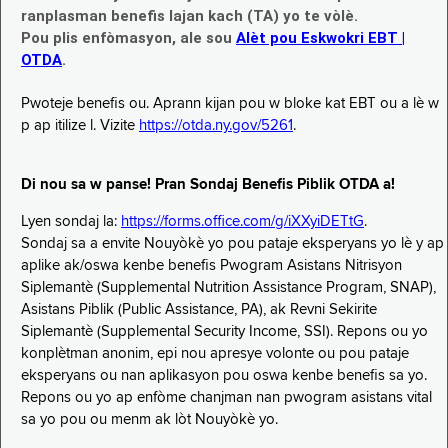
ranplasman benefis lajan kach (TA) yo te vòlè.
Pou plis enfòmasyon, ale sou
Alèt pou Eskwokri EBT |
OTDA
.
Pwoteje benefis ou. Aprann kijan pou w bloke kat EBT ou a lè w
p ap itilize l. Vizite
https://otda.ny.gov/5261
.
Di nou sa w panse! Pran Sondaj Benefis Piblik OTDA a!
Lyen sondaj la:
https://forms.office.com/g/iXXyiDETtG
.
Sondaj sa a envite Nouyòkè yo pou pataje eksperyans yo lè y ap
aplike ak/oswa kenbe benefis Pwogram Asistans Nitrisyon
Siplemantè (Supplemental Nutrition Assistance Program, SNAP),
Asistans Piblik (Public Assistance, PA), ak Revni Sekirite
Siplemantè (Supplemental Security Income, SSI). Repons ou yo
konplètman anonim, epi nou apresye volonte ou pou pataje
eksperyans ou nan aplikasyon pou oswa kenbe benefis sa yo.
Repons ou yo ap enfòme chanjman nan pwogram asistans vital
sa yo pou ou menm ak lòt Nouyòkè yo.