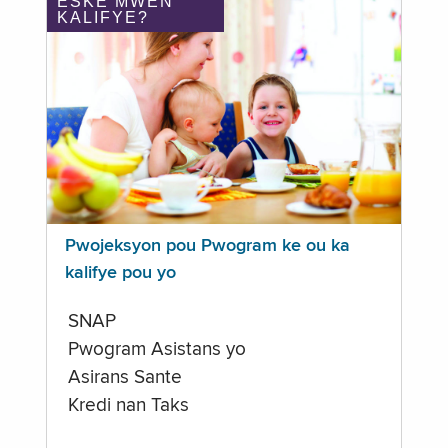
ÈSKE MWEN
KALIFYE?
Pwojeksyon pou Pwogram ke ou ka
kalifye pou yo
SNAP
Pwogram Asistans yo
Asirans Sante
Kredi nan Taks