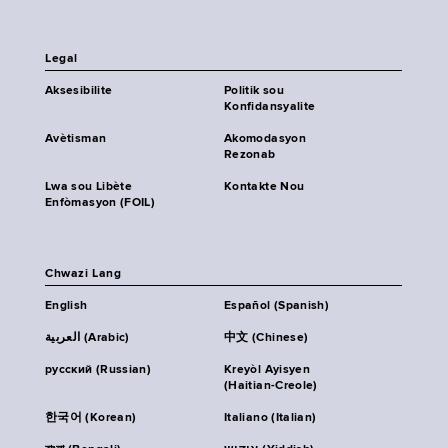
Legal
Aksesibilite
Politik sou
Konfidansyalite
Avètisman
Akomodasyon
Rezonab
Lwa sou Libète
Kontakte Nou
Enfòmasyon (FOIL)
Chwazi Lang
English
Español (Spanish)
العربية (Arabic)
中文 (Chinese)
русский (Russian)
Kreyòl Ayisyen
(Haitian-Creole)
한국어 (Korean)
Italiano (Italian)