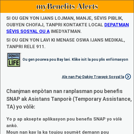
myBenefits Alerts
SI OU GEN YON IJANS LOJMAN, MANJE, SÈVIS PIBLIK,
OUBYEN CHOFAJ, TANPRI KONTAKTE LOCAL
DEPATMAN
SÈVIS SOSYAL OU A
IMEDYATMAN.
SI OU GEN YON LAVI KI MENASE OSWA IJANS MEDIKAL,
TANPRI RELE 911.
Ou gen pouvwa pou Bay lavi. Klike isit la pou plis enfòmasyon
Ale nan Paj-Dakèy Travayè Sosyal la
Chanjman enpòtan nan ranplasman pou benefis
SNAP ak Asistans Tanporè (Temporary Assistance,
TA) yo vòlè:
Yo p ap aksepte aplikasyon pou benefis SNAP yo vòlè
ankò.
Moun nan kay la ka toujou soumèt demann pou