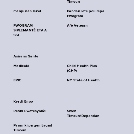
Timoun
manje nan lekol
Pandan lete pou repa
Pwogram
PWOGRAM
Afè Veteran
SIPLEMANTÈ ETA A
SSI
Asirans Sante
Medicaid
Child Health Plus
(CHP)
EPIC
NY State of Health
Kredi Enpo
Revni Pwofesyonèl
Swen
Timoun/Depandan
Paran ki pa gen Lagad
Timoun