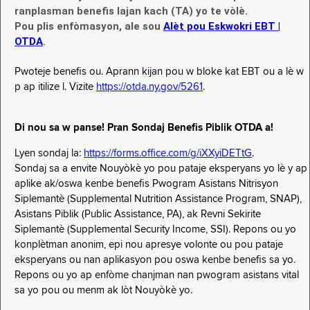
ranplasman benefis lajan kach (TA) yo te vòlè.
Pou plis enfòmasyon, ale sou
Alèt pou Eskwokri EBT |
OTDA
.
Pwoteje benefis ou. Aprann kijan pou w bloke kat EBT ou a lè w
p ap itilize l. Vizite
https://otda.ny.gov/5261
.
Di nou sa w panse! Pran Sondaj Benefis Piblik OTDA a!
Lyen sondaj la:
https://forms.office.com/g/iXXyiDETtG
.
Sondaj sa a envite Nouyòkè yo pou pataje eksperyans yo lè y ap
aplike ak/oswa kenbe benefis Pwogram Asistans Nitrisyon
Siplemantè (Supplemental Nutrition Assistance Program, SNAP),
Asistans Piblik (Public Assistance, PA), ak Revni Sekirite
Siplemantè (Supplemental Security Income, SSI). Repons ou yo
konplètman anonim, epi nou apresye volonte ou pou pataje
eksperyans ou nan aplikasyon pou oswa kenbe benefis sa yo.
Repons ou yo ap enfòme chanjman nan pwogram asistans vital
sa yo pou ou menm ak lòt Nouyòkè yo.