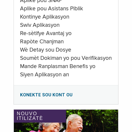
Aplike pou SNAP
Aplike pou Asistans Piblik
Kontinye Aplikasyon
Swiv Aplikasyon
Re-sètifye Avantaj yo
Rapòte Chanjman
Wè Detay sou Dosye
Soumèt Dokiman yo pou Verifikasyon
Mande Ranplasman Benefis yo
Siyen Aplikasyon an
KONEKTE SOU KONT OU
NOUVO
ITILIZATÈ