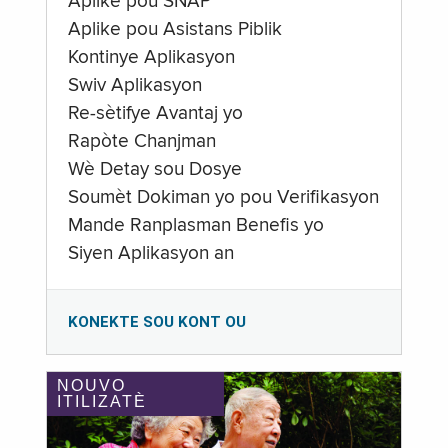
Aplike pou SNAP
Aplike pou Asistans Piblik
Kontinye Aplikasyon
Swiv Aplikasyon
Re-sètifye Avantaj yo
Rapòte Chanjman
Wè Detay sou Dosye
Soumèt Dokiman yo pou Verifikasyon
Mande Ranplasman Benefis yo
Siyen Aplikasyon an
KONEKTE SOU KONT OU
NOUVO
ITILIZATÈ