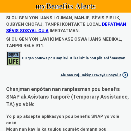
myBenefits Alerts
SI OU GEN YON IJANS LOJMAN, MANJE, SÈVIS PIBLIK,
OUBYEN CHOFAJ, TANPRI KONTAKTE LOCAL
DEPATMAN
SÈVIS SOSYAL OU A
IMEDYATMAN.
SI OU GEN YON LAVI KI MENASE OSWA IJANS MEDIKAL,
TANPRI RELE 911.
Ou gen pouvwa pou Bay lavi. Klike isit la pou plis enfòmasyon
Ale nan Paj-Dakèy Travayè Sosyal la
Chanjman enpòtan nan ranplasman pou benefis
SNAP ak Asistans Tanporè (Temporary Assistance,
TA) yo vòlè:
Yo p ap aksepte aplikasyon pou benefis SNAP yo vòlè
ankò.
Moun nan kay la ka toujou soumèt demann pou