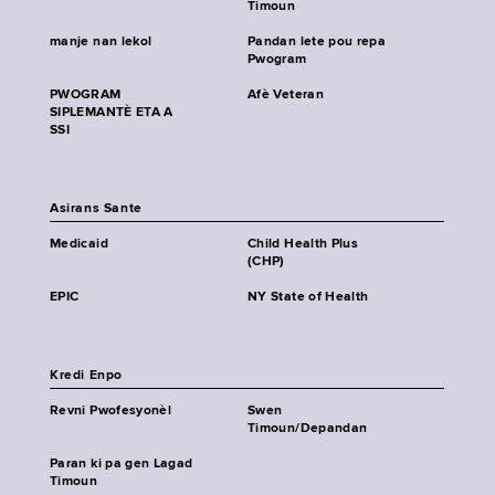
Timoun
manje nan lekol
Pandan lete pou repa
Pwogram
PWOGRAM
Afè Veteran
SIPLEMANTÈ ETA A
SSI
Asirans Sante
Medicaid
Child Health Plus
(CHP)
EPIC
NY State of Health
Kredi Enpo
Revni Pwofesyonèl
Swen
Timoun/Depandan
Paran ki pa gen Lagad
Timoun