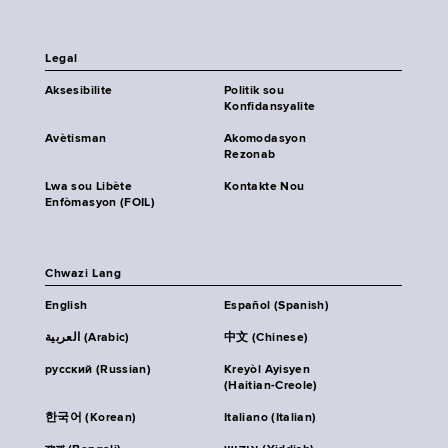
Legal
Aksesibilite
Politik sou
Konfidansyalite
Avètisman
Akomodasyon
Rezonab
Lwa sou Libète
Kontakte Nou
Enfòmasyon (FOIL)
Chwazi Lang
English
Español (Spanish)
العربية (Arabic)
中文 (Chinese)
русский (Russian)
Kreyòl Ayisyen
(Haitian-Creole)
한국어 (Korean)
Italiano (Italian)