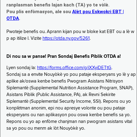
ranplasman benefis lajan kach (TA) yo te vòlè.
Pou plis enfòmasyon, ale sou
Alèt pou Eskwokri EBT |
OTDA
.
Pwoteje benefis ou. Aprann kijan pou w bloke kat EBT ou a lè w
p ap itilize l. Vizite
https://otda.ny.gov/5261
.
Di nou sa w panse! Pran Sondaj Benefis Piblik OTDA a!
Lyen sondaj la:
https://forms.office.com/g/iXXyiDETtG
.
Sondaj sa a envite Nouyòkè yo pou pataje eksperyans yo lè y ap
aplike ak/oswa kenbe benefis Pwogram Asistans Nitrisyon
Siplemantè (Supplemental Nutrition Assistance Program, SNAP),
Asistans Piblik (Public Assistance, PA), ak Revni Sekirite
Siplemantè (Supplemental Security Income, SSI). Repons ou yo
konplètman anonim, epi nou apresye volonte ou pou pataje
eksperyans ou nan aplikasyon pou oswa kenbe benefis sa yo.
Repons ou yo ap enfòme chanjman nan pwogram asistans vital
sa yo pou ou menm ak lòt Nouyòkè yo.