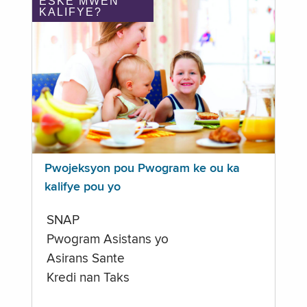
ÈSKE MWEN
KALIFYE?
Pwojeksyon pou Pwogram ke ou ka
kalifye pou yo
SNAP
Pwogram Asistans yo
Asirans Sante
Kredi nan Taks