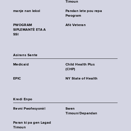
Timoun
manje nan lekol
Pandan lete pou repa
Pwogram
PWOGRAM
Afè Veteran
SIPLEMANTÈ ETA A
SSI
Asirans Sante
Medicaid
Child Health Plus
(CHP)
EPIC
NY State of Health
Kredi Enpo
Revni Pwofesyonèl
Swen
Timoun/Depandan
Paran ki pa gen Lagad
Timoun