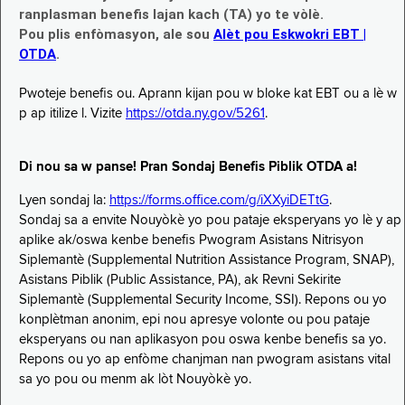
ranplasman benefis lajan kach (TA) yo te vòlè.
Pou plis enfòmasyon, ale sou
Alèt pou Eskwokri EBT |
OTDA
.
Pwoteje benefis ou. Aprann kijan pou w bloke kat EBT ou a lè w
p ap itilize l. Vizite
https://otda.ny.gov/5261
.
Di nou sa w panse! Pran Sondaj Benefis Piblik OTDA a!
Lyen sondaj la:
https://forms.office.com/g/iXXyiDETtG
.
Sondaj sa a envite Nouyòkè yo pou pataje eksperyans yo lè y ap
aplike ak/oswa kenbe benefis Pwogram Asistans Nitrisyon
Siplemantè (Supplemental Nutrition Assistance Program, SNAP),
Asistans Piblik (Public Assistance, PA), ak Revni Sekirite
Siplemantè (Supplemental Security Income, SSI). Repons ou yo
konplètman anonim, epi nou apresye volonte ou pou pataje
eksperyans ou nan aplikasyon pou oswa kenbe benefis sa yo.
Repons ou yo ap enfòme chanjman nan pwogram asistans vital
sa yo pou ou menm ak lòt Nouyòkè yo.