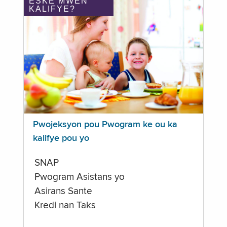
ÈSKE MWEN
KALIFYE?
Pwojeksyon pou Pwogram ke ou ka
kalifye pou yo
SNAP
Pwogram Asistans yo
Asirans Sante
Kredi nan Taks