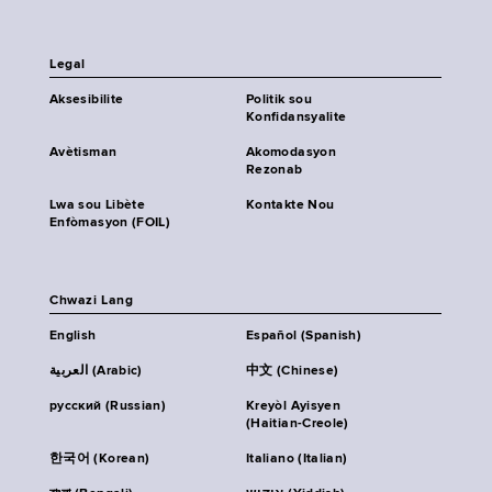
Legal
Aksesibilite
Politik sou
Konfidansyalite
Avètisman
Akomodasyon
Rezonab
Lwa sou Libète
Kontakte Nou
Enfòmasyon (FOIL)
Chwazi Lang
English
Español (Spanish)
العربية (Arabic)
中文 (Chinese)
русский (Russian)
Kreyòl Ayisyen
(Haitian-Creole)
한국어 (Korean)
Italiano (Italian)