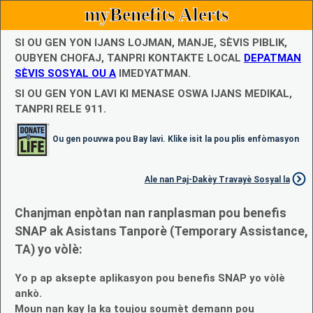
myBenefits Alerts
SI OU GEN YON IJANS LOJMAN, MANJE, SÈVIS PIBLIK,
OUBYEN CHOFAJ, TANPRI KONTAKTE LOCAL
DEPATMAN
SÈVIS SOSYAL OU A
IMEDYATMAN.
SI OU GEN YON LAVI KI MENASE OSWA IJANS MEDIKAL,
TANPRI RELE 911.
Ou gen pouvwa pou Bay lavi. Klike isit la pou plis enfòmasyon
Ale nan Paj-Dakèy Travayè Sosyal la
Chanjman enpòtan nan ranplasman pou benefis
SNAP ak Asistans Tanporè (Temporary Assistance,
TA) yo vòlè:
Yo p ap aksepte aplikasyon pou benefis SNAP yo vòlè
ankò.
Moun nan kay la ka toujou soumèt demann pou