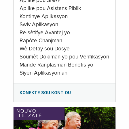
Aplike pou SNAP
Aplike pou Asistans Piblik
Kontinye Aplikasyon
Swiv Aplikasyon
Re-sètifye Avantaj yo
Rapòte Chanjman
Wè Detay sou Dosye
Soumèt Dokiman yo pou Verifikasyon
Mande Ranplasman Benefis yo
Siyen Aplikasyon an
KONEKTE SOU KONT OU
NOUVO
ITILIZATÈ