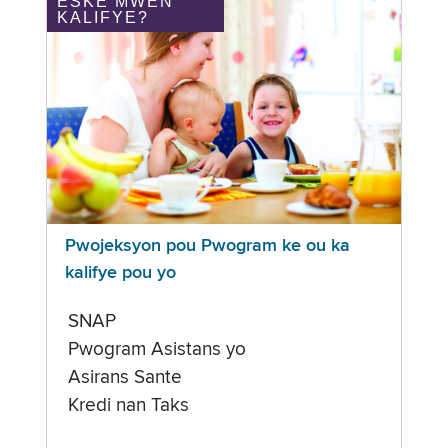
ÈSKE MWEN
KALIFYE?
Pwojeksyon pou Pwogram ke ou ka
kalifye pou yo
SNAP
Pwogram Asistans yo
Asirans Sante
Kredi nan Taks