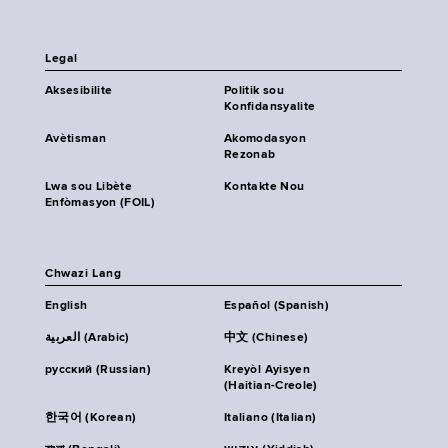
Legal
Aksesibilite
Politik sou
Konfidansyalite
Avètisman
Akomodasyon
Rezonab
Lwa sou Libète
Kontakte Nou
Enfòmasyon (FOIL)
Chwazi Lang
English
Español (Spanish)
العربية (Arabic)
中文 (Chinese)
русский (Russian)
Kreyòl Ayisyen
(Haitian-Creole)
한국어 (Korean)
Italiano (Italian)