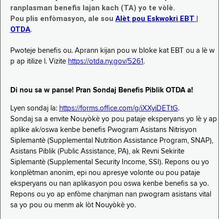
ranplasman benefis lajan kach (TA) yo te vòlè.
Pou plis enfòmasyon, ale sou
Alèt pou Eskwokri EBT |
OTDA
.
Pwoteje benefis ou. Aprann kijan pou w bloke kat EBT ou a lè w
p ap itilize l. Vizite
https://otda.ny.gov/5261
.
Di nou sa w panse! Pran Sondaj Benefis Piblik OTDA a!
Lyen sondaj la:
https://forms.office.com/g/iXXyiDETtG
.
Sondaj sa a envite Nouyòkè yo pou pataje eksperyans yo lè y ap
aplike ak/oswa kenbe benefis Pwogram Asistans Nitrisyon
Siplemantè (Supplemental Nutrition Assistance Program, SNAP),
Asistans Piblik (Public Assistance, PA), ak Revni Sekirite
Siplemantè (Supplemental Security Income, SSI). Repons ou yo
konplètman anonim, epi nou apresye volonte ou pou pataje
eksperyans ou nan aplikasyon pou oswa kenbe benefis sa yo.
Repons ou yo ap enfòme chanjman nan pwogram asistans vital
sa yo pou ou menm ak lòt Nouyòkè yo.