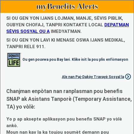
myBenefits Alerts
SI OU GEN YON IJANS LOJMAN, MANJE, SÈVIS PIBLIK,
OUBYEN CHOFAJ, TANPRI KONTAKTE LOCAL
DEPATMAN
SÈVIS SOSYAL OU A
IMEDYATMAN.
SI OU GEN YON LAVI KI MENASE OSWA IJANS MEDIKAL,
TANPRI RELE 911.
Ou gen pouvwa pou Bay lavi. Klike isit la pou plis enfòmasyon
Ale nan Paj-Dakèy Travayè Sosyal la
Chanjman enpòtan nan ranplasman pou benefis
SNAP ak Asistans Tanporè (Temporary Assistance,
TA) yo vòlè:
Yo p ap aksepte aplikasyon pou benefis SNAP yo vòlè
ankò.
Moun nan kay la ka toujou soumèt demann pou