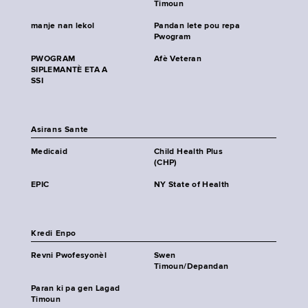
Timoun
manje nan lekol
Pandan lete pou repa
Pwogram
PWOGRAM
Afè Veteran
SIPLEMANTÈ ETA A
SSI
Asirans Sante
Medicaid
Child Health Plus
(CHP)
EPIC
NY State of Health
Kredi Enpo
Revni Pwofesyonèl
Swen
Timoun/Depandan
Paran ki pa gen Lagad
Timoun