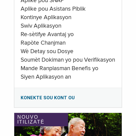
Aplike pou SNAP
Aplike pou Asistans Piblik
Kontinye Aplikasyon
Swiv Aplikasyon
Re-sètifye Avantaj yo
Rapòte Chanjman
Wè Detay sou Dosye
Soumèt Dokiman yo pou Verifikasyon
Mande Ranplasman Benefis yo
Siyen Aplikasyon an
KONEKTE SOU KONT OU
NOUVO
ITILIZATÈ