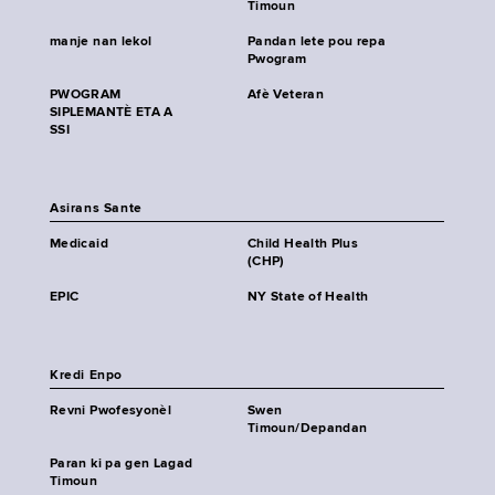
Timoun
manje nan lekol
Pandan lete pou repa
Pwogram
PWOGRAM
Afè Veteran
SIPLEMANTÈ ETA A
SSI
Asirans Sante
Medicaid
Child Health Plus
(CHP)
EPIC
NY State of Health
Kredi Enpo
Revni Pwofesyonèl
Swen
Timoun/Depandan
Paran ki pa gen Lagad
Timoun