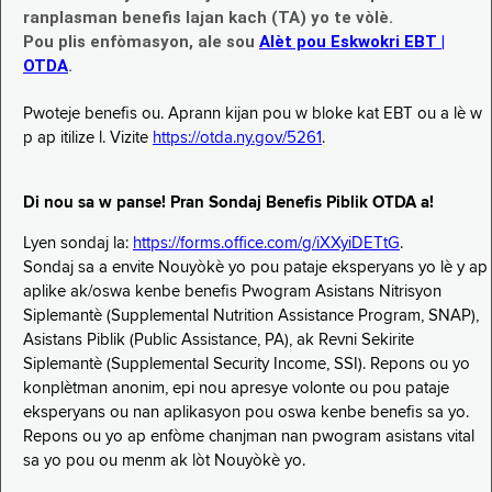
ranplasman benefis lajan kach (TA) yo te vòlè.
Pou plis enfòmasyon, ale sou
Alèt pou Eskwokri EBT |
OTDA
.
Pwoteje benefis ou. Aprann kijan pou w bloke kat EBT ou a lè w
p ap itilize l. Vizite
https://otda.ny.gov/5261
.
Di nou sa w panse! Pran Sondaj Benefis Piblik OTDA a!
Lyen sondaj la:
https://forms.office.com/g/iXXyiDETtG
.
Sondaj sa a envite Nouyòkè yo pou pataje eksperyans yo lè y ap
aplike ak/oswa kenbe benefis Pwogram Asistans Nitrisyon
Siplemantè (Supplemental Nutrition Assistance Program, SNAP),
Asistans Piblik (Public Assistance, PA), ak Revni Sekirite
Siplemantè (Supplemental Security Income, SSI). Repons ou yo
konplètman anonim, epi nou apresye volonte ou pou pataje
eksperyans ou nan aplikasyon pou oswa kenbe benefis sa yo.
Repons ou yo ap enfòme chanjman nan pwogram asistans vital
sa yo pou ou menm ak lòt Nouyòkè yo.