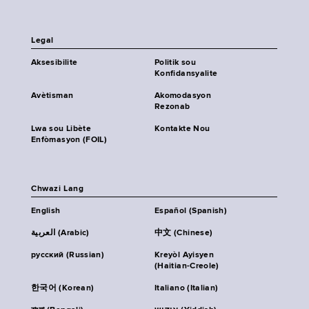
Legal
Aksesibilite
Politik sou
Konfidansyalite
Avètisman
Akomodasyon
Rezonab
Lwa sou Libète
Kontakte Nou
Enfòmasyon (FOIL)
Chwazi Lang
English
Español (Spanish)
العربية (Arabic)
中文 (Chinese)
русский (Russian)
Kreyòl Ayisyen
(Haitian-Creole)
한국어 (Korean)
Italiano (Italian)