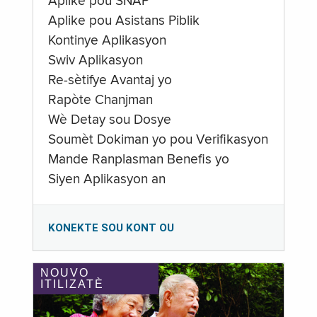
Aplike pou SNAP
Aplike pou Asistans Piblik
Kontinye Aplikasyon
Swiv Aplikasyon
Re-sètifye Avantaj yo
Rapòte Chanjman
Wè Detay sou Dosye
Soumèt Dokiman yo pou Verifikasyon
Mande Ranplasman Benefis yo
Siyen Aplikasyon an
KONEKTE SOU KONT OU
NOUVO
ITILIZATÈ