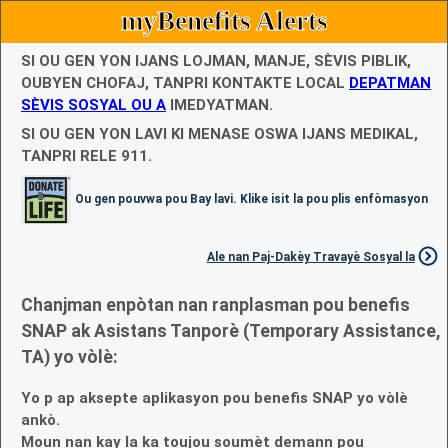
myBenefits Alerts
SI OU GEN YON IJANS LOJMAN, MANJE, SÈVIS PIBLIK,
OUBYEN CHOFAJ, TANPRI KONTAKTE LOCAL
DEPATMAN
SÈVIS SOSYAL OU A
IMEDYATMAN.
SI OU GEN YON LAVI KI MENASE OSWA IJANS MEDIKAL,
TANPRI RELE 911.
Ou gen pouvwa pou Bay lavi. Klike isit la pou plis enfòmasyon
Ale nan Paj-Dakèy Travayè Sosyal la
Chanjman enpòtan nan ranplasman pou benefis
SNAP ak Asistans Tanporè (Temporary Assistance,
TA) yo vòlè:
Yo p ap aksepte aplikasyon pou benefis SNAP yo vòlè
ankò.
Moun nan kay la ka toujou soumèt demann pou