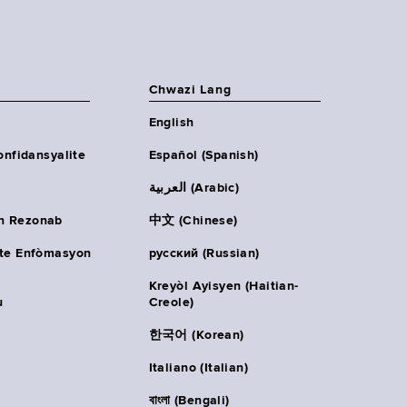
Chwazi Lang
English
onfidansyalite
Español (Spanish)
العربية (Arabic)
n Rezonab
中文 (Chinese)
ète Enfòmasyon
русский (Russian)
Kreyòl Ayisyen (Haitian-
u
Creole)
한국어 (Korean)
Italiano (Italian)
বাংলা (Bengali)