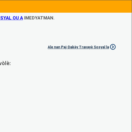
SYAL OU A
IMEDYATMAN.
Ale nan Paj-Dakèy Travayè Sosyal la
vòlè: