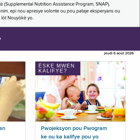
è (Supplemental Nutrition Assistance Program, SNAP),
nonim, epi nou apresye volonte ou pou pataje eksperyans ou
 lòt Nouyòkè yo.
e
jeudi 6 août 2026
ÈSKE MWEN
KALIFYE?
an
Pwojeksyon pou Pwogram
ke ou ka kalifye pou yo