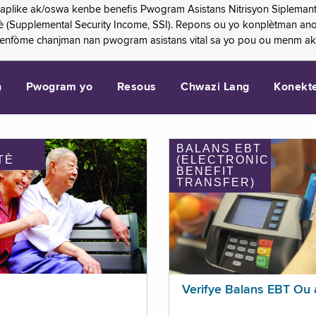
 aplike ak/oswa kenbe benefis Pwogram Asistans Nitrisyon Siplemant
mantè (Supplemental Security Income, SSI). Repons ou yo konplètman a
 enfòme chanjman nan pwogram asistans vital sa yo pou ou menm ak
n
Pwogram yo
Resous
Chwazi Lang
Konekt
BALANS EBT
TÈ
(ELECTRONIC
BENEFIT
TRANSFER)
Verifye Balans EBT Ou 