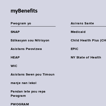
myBenefits
Pwogram yo
Asirans Sante
SNAP
Medicaid
Edikasyon sou Nitrisyon
Child Health Plus (C
Asistans Pwovizwa
EPIC
HEAP
NY State of Health
WIC
Asistans Swen pou Timoun
manje nan lekol
Pandan lete pou repa
Pwogram
PWOGRAM