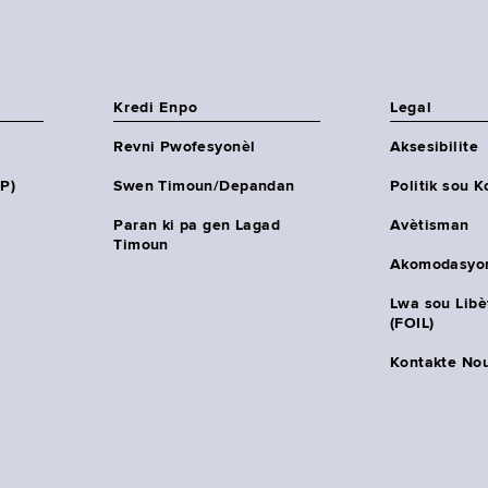
Kredi Enpo
Legal
Revni Pwofesyonèl
Aksesibilite
HP)
Swen Timoun/Depandan
Politik sou K
Paran ki pa gen Lagad
Avètisman
Timoun
Akomodasyo
Lwa sou Lib
(FOIL)
Kontakte No