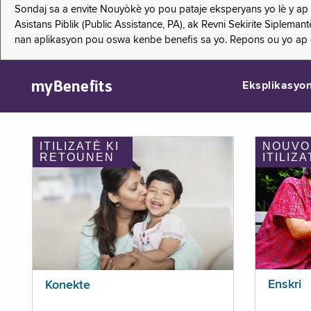
Sondaj sa a envite Nouyòkè yo pou pataje eksperyans yo lè y ap
Asistans Piblik (Public Assistance, PA), ak Revni Sekirite Siple
nan aplikasyon pou oswa kenbe benefis sa yo. Repons ou yo ap
myBenefits
Eksplikasyo
ITILIZATÈ KI
NOUVO
RETOUNEN
ITILIZA
Enskri
Konekte