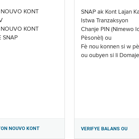
 NOUVO KONT
SNAP ak Kont Lajan K
V
Istwa Tranzaksyon
 NOUVO KONT
Chanje PIN (Nimewo Id
E SNAP
Pèsonèl) ou
Fè nou konnen si w pè
ou oubyen si li Domaj
YON NOUVO KONT
VERIFYE BALANS OU