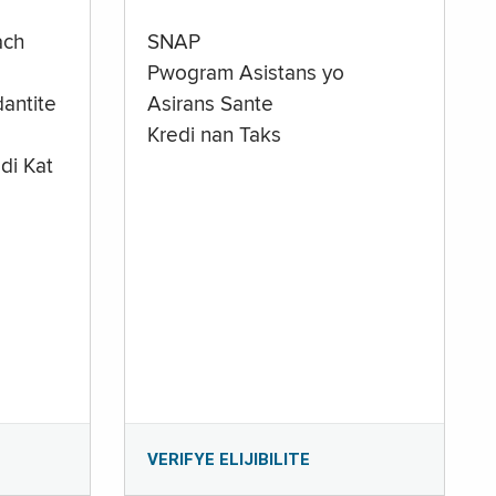
ach
SNAP
Pwogram Asistans yo
antite
Asirans Sante
Kredi nan Taks
di Kat
e
VERIFYE ELIJIBILITE