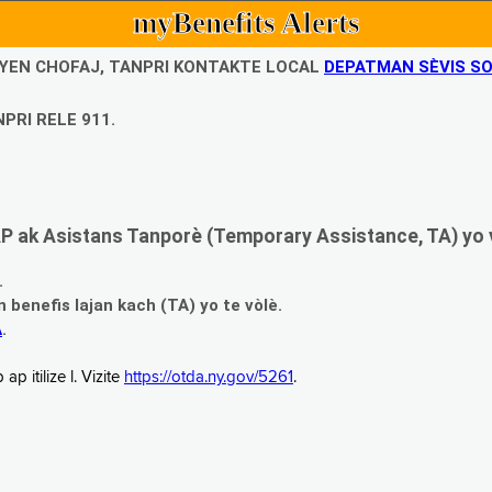
myBenefits Alerts
UBYEN CHOFAJ, TANPRI KONTAKTE LOCAL
DEPATMAN SÈVIS SO
PRI RELE 911.
 ak Asistans Tanporè (Temporary Assistance, TA) yo 
.
enefis lajan kach (TA) yo te vòlè.
A
.
 itilize l. Vizite
https://otda.ny.gov/5261
.