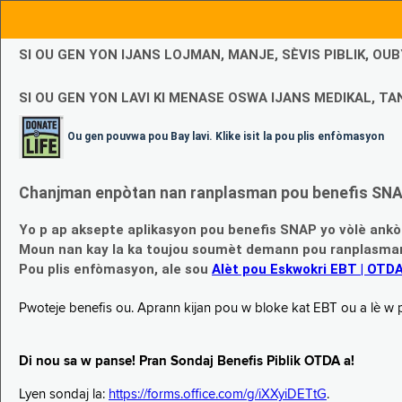
SI OU GEN YON IJANS LOJMAN, MANJE, SÈVIS PIBLIK, O
SI OU GEN YON LAVI KI MENASE OSWA IJANS MEDIKAL, TAN
Ou gen pouvwa pou Bay lavi. Klike isit la pou plis enfòmasyon
Chanjman enpòtan nan ranplasman pou benefis SNAP
Yo p ap aksepte aplikasyon pou benefis SNAP yo vòlè ankò
Moun nan kay la ka toujou soumèt demann pou ranplasman b
Pou plis enfòmasyon, ale sou
Alèt pou Eskwokri EBT | OTD
Pwoteje benefis ou. Aprann kijan pou w bloke kat EBT ou a lè w p ap
Di nou sa w panse! Pran Sondaj Benefis Piblik OTDA a!
Lyen sondaj la:
https://forms.office.com/g/iXXyiDETtG
.