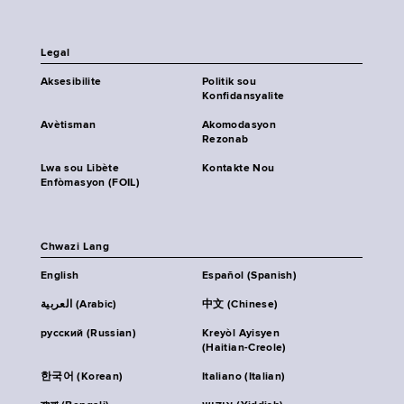
Legal
Aksesibilite
Politik sou
Konfidansyalite
Avètisman
Akomodasyon
Rezonab
Lwa sou Libète
Kontakte Nou
Enfòmasyon (FOIL)
Chwazi Lang
English
Español (Spanish)
العربية (Arabic)
中文 (Chinese)
русский (Russian)
Kreyòl Ayisyen
(Haitian-Creole)
한국어 (Korean)
Italiano (Italian)