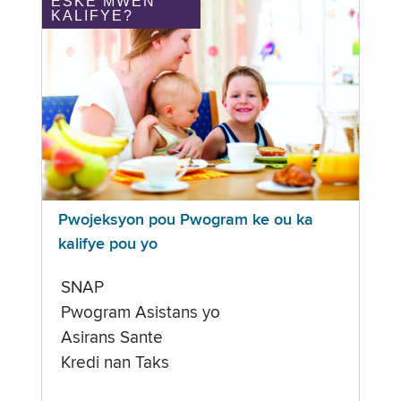
ÈSKE MWEN
KALIFYE?
Pwojeksyon pou Pwogram ke ou ka
kalifye pou yo
SNAP
Pwogram Asistans yo
Asirans Sante
Kredi nan Taks