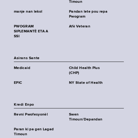
Timoun
manje nan lekol
Pandan lete pou repa
Pwogram
PWOGRAM
Afè Veteran
SIPLEMANTÈ ETA A
SSI
Asirans Sante
Medicaid
Child Health Plus
(CHP)
EPIC
NY State of Health
Kredi Enpo
Revni Pwofesyonèl
Swen
Timoun/Depandan
Paran ki pa gen Lagad
Timoun