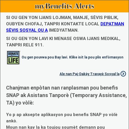
myBenefits Alerts
SI OU GEN YON IJANS LOJMAN, MANJE, SÈVIS PIBLIK,
OUBYEN CHOFAJ, TANPRI KONTAKTE LOCAL
DEPATMAN
SÈVIS SOSYAL OU A
IMEDYATMAN.
SI OU GEN YON LAVI KI MENASE OSWA IJANS MEDIKAL,
TANPRI RELE 911.
Ou gen pouvwa pou Bay lavi. Klike isit la pou plis enfòmasyon
Ale nan Paj-Dakèy Travayè Sosyal la
Chanjman enpòtan nan ranplasman pou benefis
SNAP ak Asistans Tanporè (Temporary Assistance,
TA) yo vòlè:
Yo p ap aksepte aplikasyon pou benefis SNAP yo vòlè
ankò.
Moun nan kay la ka toujou soumèt demann pou