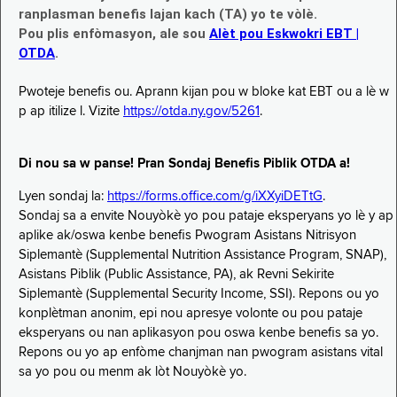
ranplasman benefis lajan kach (TA) yo te vòlè.
Pou plis enfòmasyon, ale sou
Alèt pou Eskwokri EBT |
OTDA
.
Pwoteje benefis ou. Aprann kijan pou w bloke kat EBT ou a lè w
p ap itilize l. Vizite
https://otda.ny.gov/5261
.
Di nou sa w panse! Pran Sondaj Benefis Piblik OTDA a!
Lyen sondaj la:
https://forms.office.com/g/iXXyiDETtG
.
Sondaj sa a envite Nouyòkè yo pou pataje eksperyans yo lè y ap
aplike ak/oswa kenbe benefis Pwogram Asistans Nitrisyon
Siplemantè (Supplemental Nutrition Assistance Program, SNAP),
Asistans Piblik (Public Assistance, PA), ak Revni Sekirite
Siplemantè (Supplemental Security Income, SSI). Repons ou yo
konplètman anonim, epi nou apresye volonte ou pou pataje
eksperyans ou nan aplikasyon pou oswa kenbe benefis sa yo.
Repons ou yo ap enfòme chanjman nan pwogram asistans vital
sa yo pou ou menm ak lòt Nouyòkè yo.