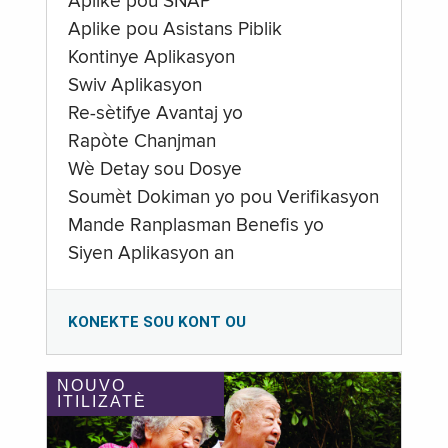
Aplike pou SNAP
Aplike pou Asistans Piblik
Kontinye Aplikasyon
Swiv Aplikasyon
Re-sètifye Avantaj yo
Rapòte Chanjman
Wè Detay sou Dosye
Soumèt Dokiman yo pou Verifikasyon
Mande Ranplasman Benefis yo
Siyen Aplikasyon an
KONEKTE SOU KONT OU
NOUVO
ITILIZATÈ