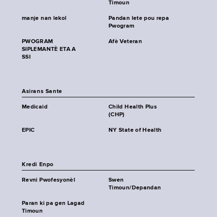
Timoun
manje nan lekol
Pandan lete pou repa
Pwogram
PWOGRAM
Afè Veteran
SIPLEMANTÈ ETA A
SSI
Asirans Sante
Medicaid
Child Health Plus
(CHP)
EPIC
NY State of Health
Kredi Enpo
Revni Pwofesyonèl
Swen
Timoun/Depandan
Paran ki pa gen Lagad
Timoun