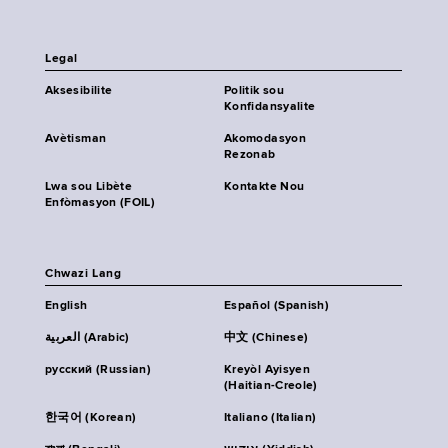
Legal
Aksesibilite
Politik sou
Konfidansyalite
Avètisman
Akomodasyon
Rezonab
Lwa sou Libète
Kontakte Nou
Enfòmasyon (FOIL)
Chwazi Lang
English
Español (Spanish)
العربية (Arabic)
中文 (Chinese)
русский (Russian)
Kreyòl Ayisyen
(Haitian-Creole)
한국어 (Korean)
Italiano (Italian)