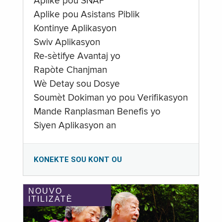
Aplike pou SNAP
Aplike pou Asistans Piblik
Kontinye Aplikasyon
Swiv Aplikasyon
Re-sètifye Avantaj yo
Rapòte Chanjman
Wè Detay sou Dosye
Soumèt Dokiman yo pou Verifikasyon
Mande Ranplasman Benefis yo
Siyen Aplikasyon an
KONEKTE SOU KONT OU
NOUVO
ITILIZATÈ