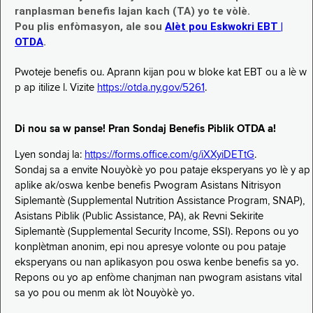
ranplasman benefis lajan kach (TA) yo te vòlè.
Pou plis enfòmasyon, ale sou
Alèt pou Eskwokri EBT |
OTDA
.
Pwoteje benefis ou. Aprann kijan pou w bloke kat EBT ou a lè w
p ap itilize l. Vizite
https://otda.ny.gov/5261
.
Di nou sa w panse! Pran Sondaj Benefis Piblik OTDA a!
Lyen sondaj la:
https://forms.office.com/g/iXXyiDETtG
.
Sondaj sa a envite Nouyòkè yo pou pataje eksperyans yo lè y ap
aplike ak/oswa kenbe benefis Pwogram Asistans Nitrisyon
Siplemantè (Supplemental Nutrition Assistance Program, SNAP),
Asistans Piblik (Public Assistance, PA), ak Revni Sekirite
Siplemantè (Supplemental Security Income, SSI). Repons ou yo
konplètman anonim, epi nou apresye volonte ou pou pataje
eksperyans ou nan aplikasyon pou oswa kenbe benefis sa yo.
Repons ou yo ap enfòme chanjman nan pwogram asistans vital
sa yo pou ou menm ak lòt Nouyòkè yo.