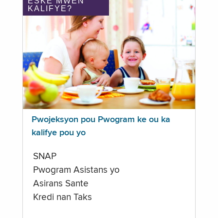
ÈSKE MWEN
KALIFYE?
Pwojeksyon pou Pwogram ke ou ka
kalifye pou yo
SNAP
Pwogram Asistans yo
Asirans Sante
Kredi nan Taks