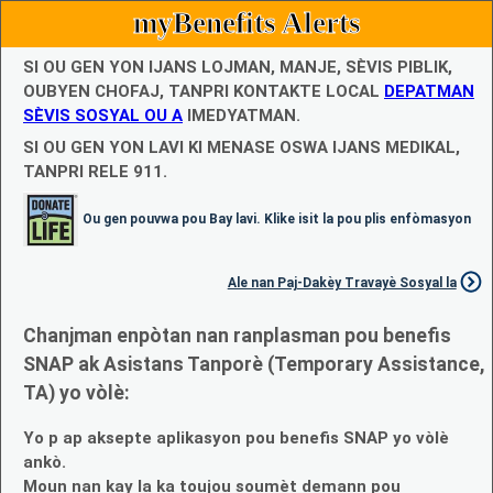
myBenefits Alerts
SI OU GEN YON IJANS LOJMAN, MANJE, SÈVIS PIBLIK,
OUBYEN CHOFAJ, TANPRI KONTAKTE LOCAL
DEPATMAN
SÈVIS SOSYAL OU A
IMEDYATMAN.
SI OU GEN YON LAVI KI MENASE OSWA IJANS MEDIKAL,
TANPRI RELE 911.
Ou gen pouvwa pou Bay lavi. Klike isit la pou plis enfòmasyon
Ale nan Paj-Dakèy Travayè Sosyal la
Chanjman enpòtan nan ranplasman pou benefis
SNAP ak Asistans Tanporè (Temporary Assistance,
TA) yo vòlè:
Yo p ap aksepte aplikasyon pou benefis SNAP yo vòlè
ankò.
Moun nan kay la ka toujou soumèt demann pou