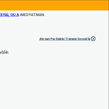
SYAL OU A
IMEDYATMAN.
Ale nan Paj-Dakèy Travayè Sosyal la
vòlè: