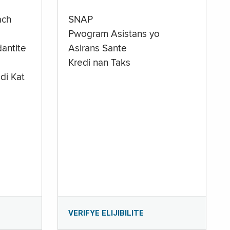
ach
SNAP
Pwogram Asistans yo
antite
Asirans Sante
Kredi nan Taks
di Kat
e
VERIFYE ELIJIBILITE