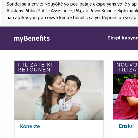
Sondaj sa a envite Nouyòkè yo pou pataje eksperyans yo lè y ap
Asistans Piblik (Public Assistance, PA), ak Revni Sekirite Siple
nan aplikasyon pou oswa kenbe benefis sa yo. Repons ou yo ap
myBenefits
Eksplikasyo
ITILIZATÈ KI
NOUVO
RETOUNEN
ITILIZA
Enskri
Konekte