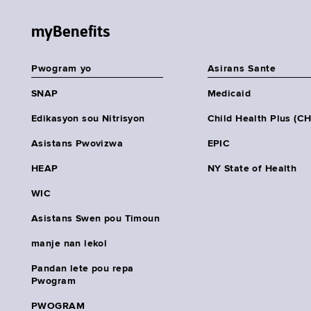
myBenefits
Pwogram yo
Asirans Sante
SNAP
Medicaid
Edikasyon sou Nitrisyon
Child Health Plus (C
Asistans Pwovizwa
EPIC
HEAP
NY State of Health
WIC
Asistans Swen pou Timoun
manje nan lekol
Pandan lete pou repa
Pwogram
PWOGRAM