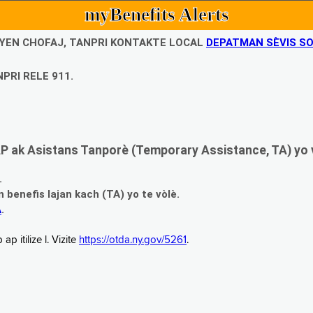
myBenefits Alerts
UBYEN CHOFAJ, TANPRI KONTAKTE LOCAL
DEPATMAN SÈVIS SO
PRI RELE 911.
 ak Asistans Tanporè (Temporary Assistance, TA) yo 
.
enefis lajan kach (TA) yo te vòlè.
A
.
 itilize l. Vizite
https://otda.ny.gov/5261
.