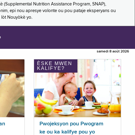
è (Supplemental Nutrition Assistance Program, SNAP),
nonim, epi nou apresye volonte ou pou pataje eksperyans ou
 lòt Nouyòkè yo.
e
samedi 8 août 2026
ÈSKE MWEN
KALIFYE?
an
Pwojeksyon pou Pwogram
ke ou ka kalifye pou yo