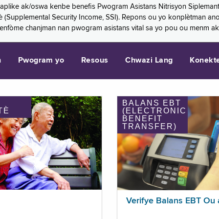
 aplike ak/oswa kenbe benefis Pwogram Asistans Nitrisyon Siplemant
mantè (Supplemental Security Income, SSI). Repons ou yo konplètman a
 enfòme chanjman nan pwogram asistans vital sa yo pou ou menm ak
n
Pwogram yo
Resous
Chwazi Lang
Konekt
BALANS EBT
TÈ
(ELECTRONIC
BENEFIT
TRANSFER)
Verifye Balans EBT Ou 