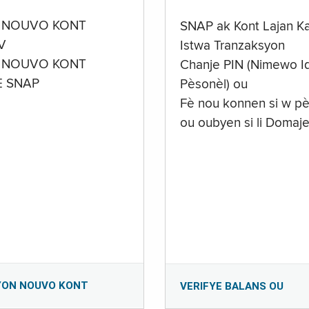
 NOUVO KONT
SNAP ak Kont Lajan K
V
Istwa Tranzaksyon
 NOUVO KONT
Chanje PIN (Nimewo Id
E SNAP
Pèsonèl) ou
Fè nou konnen si w pè
ou oubyen si li Domaj
YON NOUVO KONT
VERIFYE BALANS OU