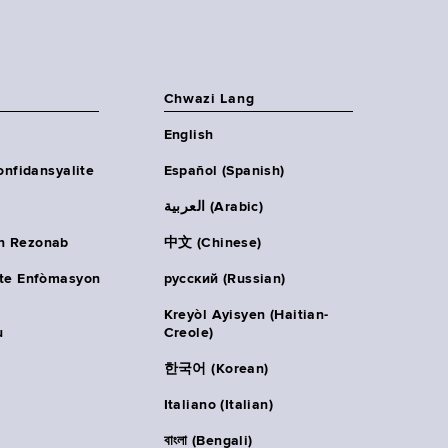
Chwazi Lang
English
onfidansyalite
Español (Spanish)
العربية (Arabic)
n Rezonab
中文 (Chinese)
ète Enfòmasyon
русский (Russian)
Kreyòl Ayisyen (Haitian-
u
Creole)
한국어 (Korean)
Italiano (Italian)
বাংলা (Bengali)