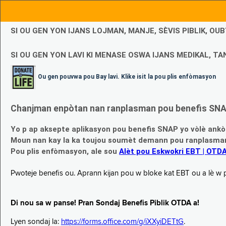
SI OU GEN YON IJANS LOJMAN, MANJE, SÈVIS PIBLIK, O
SI OU GEN YON LAVI KI MENASE OSWA IJANS MEDIKAL, TAN
Ou gen pouvwa pou Bay lavi. Klike isit la pou plis enfòmasyon
Chanjman enpòtan nan ranplasman pou benefis SNAP
Yo p ap aksepte aplikasyon pou benefis SNAP yo vòlè ankò
Moun nan kay la ka toujou soumèt demann pou ranplasman b
Pou plis enfòmasyon, ale sou
Alèt pou Eskwokri EBT | OTD
Pwoteje benefis ou. Aprann kijan pou w bloke kat EBT ou a lè w p ap
Di nou sa w panse! Pran Sondaj Benefis Piblik OTDA a!
Lyen sondaj la:
https://forms.office.com/g/iXXyiDETtG
.