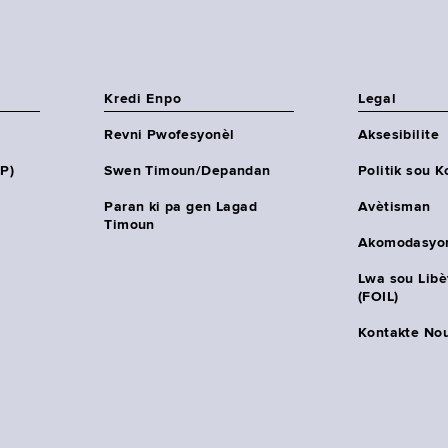
Kredi Enpo
Legal
Revni Pwofesyonèl
Aksesibilite
HP)
Swen Timoun/Depandan
Politik sou K
Paran ki pa gen Lagad
Avètisman
Timoun
Akomodasyo
Lwa sou Lib
(FOIL)
Kontakte No