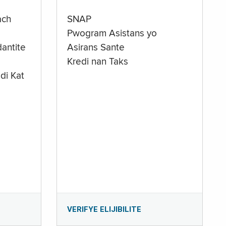
ach
SNAP
Pwogram Asistans yo
antite
Asirans Sante
Kredi nan Taks
di Kat
e
VERIFYE ELIJIBILITE