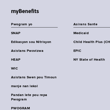
myBenefits
Pwogram yo
Asirans Sante
SNAP
Medicaid
Edikasyon sou Nitrisyon
Child Health Plus (C
Asistans Pwovizwa
EPIC
HEAP
NY State of Health
WIC
Asistans Swen pou Timoun
manje nan lekol
Pandan lete pou repa
Pwogram
PWOGRAM