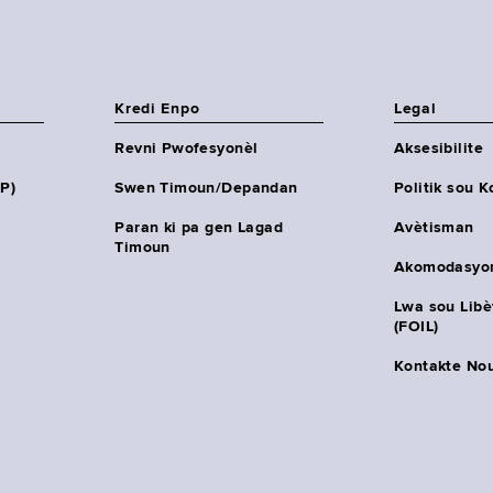
Kredi Enpo
Legal
Revni Pwofesyonèl
Aksesibilite
HP)
Swen Timoun/Depandan
Politik sou K
Paran ki pa gen Lagad
Avètisman
Timoun
Akomodasyo
Lwa sou Lib
(FOIL)
Kontakte No