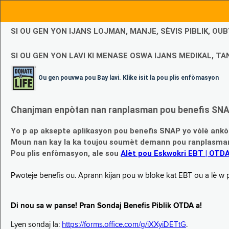
SI OU GEN YON IJANS LOJMAN, MANJE, SÈVIS PIBLIK, O
SI OU GEN YON LAVI KI MENASE OSWA IJANS MEDIKAL, TAN
Ou gen pouvwa pou Bay lavi. Klike isit la pou plis enfòmasyon
Chanjman enpòtan nan ranplasman pou benefis SNAP
Yo p ap aksepte aplikasyon pou benefis SNAP yo vòlè ankò
Moun nan kay la ka toujou soumèt demann pou ranplasman b
Pou plis enfòmasyon, ale sou
Alèt pou Eskwokri EBT | OTD
Pwoteje benefis ou. Aprann kijan pou w bloke kat EBT ou a lè w p ap
Di nou sa w panse! Pran Sondaj Benefis Piblik OTDA a!
Lyen sondaj la:
https://forms.office.com/g/iXXyiDETtG
.