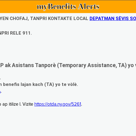
myBenefits Alerts
UBYEN CHOFAJ, TANPRI KONTAKTE LOCAL
DEPATMAN SÈVIS SO
PRI RELE 911.
 ak Asistans Tanporè (Temporary Assistance, TA) yo 
.
enefis lajan kach (TA) yo te vòlè.
A
.
 itilize l. Vizite
https://otda.ny.gov/5261
.