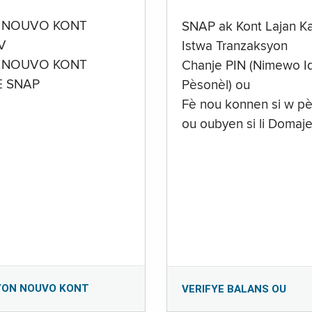
 NOUVO KONT
SNAP ak Kont Lajan K
V
Istwa Tranzaksyon
 NOUVO KONT
Chanje PIN (Nimewo Id
E SNAP
Pèsonèl) ou
Fè nou konnen si w pè
ou oubyen si li Domaj
YON NOUVO KONT
VERIFYE BALANS OU