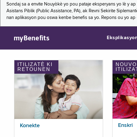
Sondaj sa a envite Nouyòkè yo pou pataje eksperyans yo lè y ap
Asistans Piblik (Public Assistance, PA), ak Revni Sekirite Siple
nan aplikasyon pou oswa kenbe benefis sa yo. Repons ou yo ap
myBenefits
Eksplikasyo
ITILIZATÈ KI
NOUVO
RETOUNEN
ITILIZA
Enskri
Konekte