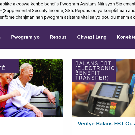
 aplike ak/oswa kenbe benefis Pwogram Asistans Nitrisyon Siplemant
mantè (Supplemental Security Income, SSI). Repons ou yo konplètman a
 enfòme chanjman nan pwogram asistans vital sa yo pou ou menm ak
n
Pwogram yo
Resous
Chwazi Lang
Konekt
BALANS EBT
TÈ
(ELECTRONIC
BENEFIT
TRANSFER)
Verifye Balans EBT Ou 