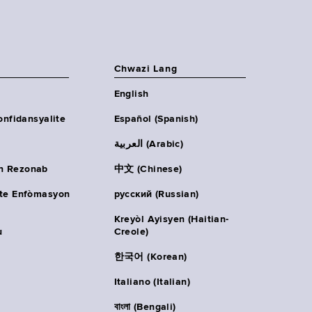
Chwazi Lang
English
onfidansyalite
Español (Spanish)
العربية (Arabic)
n Rezonab
中文 (Chinese)
ète Enfòmasyon
русский (Russian)
Kreyòl Ayisyen (Haitian-
u
Creole)
한국어 (Korean)
Italiano (Italian)
বাংলা (Bengali)