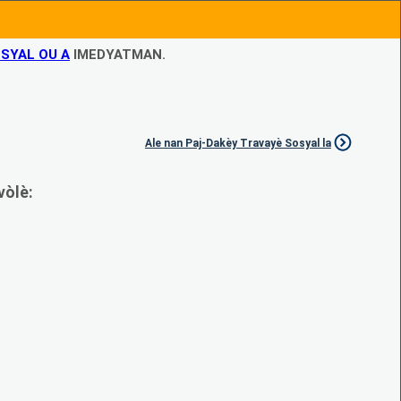
SYAL OU A
IMEDYATMAN.
Ale nan Paj-Dakèy Travayè Sosyal la
vòlè: