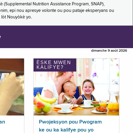
è (Supplemental Nutrition Assistance Program, SNAP),
nonim, epi nou apresye volonte ou pou pataje eksperyans ou
 lòt Nouyòkè yo.
e
dimanche 9 août 2026
ÈSKE MWEN
KALIFYE?
an
Pwojeksyon pou Pwogram
ke ou ka kalifye pou yo