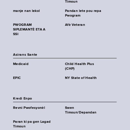
Timoun
manje nan lekol
Pandan lete pou repa
Pwogram
PWOGRAM
Afè Veteran
SIPLEMANTÈ ETA A
SSI
Asirans Sante
Medicaid
Child Health Plus
(CHP)
EPIC
NY State of Health
Kredi Enpo
Revni Pwofesyonèl
Swen
Timoun/Depandan
Paran ki pa gen Lagad
Timoun