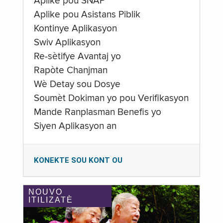
Aplike pou SNAP
Aplike pou Asistans Piblik
Kontinye Aplikasyon
Swiv Aplikasyon
Re-sètifye Avantaj yo
Rapòte Chanjman
Wè Detay sou Dosye
Soumèt Dokiman yo pou Verifikasyon
Mande Ranplasman Benefis yo
Siyen Aplikasyon an
KONEKTE SOU KONT OU
NOUVO
ITILIZATÈ