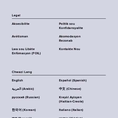
Legal
Aksesibilite
Politik sou
Konfidansyalite
Avètisman
Akomodasyon
Rezonab
Lwa sou Libète
Kontakte Nou
Enfòmasyon (FOIL)
Chwazi Lang
English
Español (Spanish)
العربية (Arabic)
中文 (Chinese)
русский (Russian)
Kreyòl Ayisyen
(Haitian-Creole)
한국어 (Korean)
Italiano (Italian)