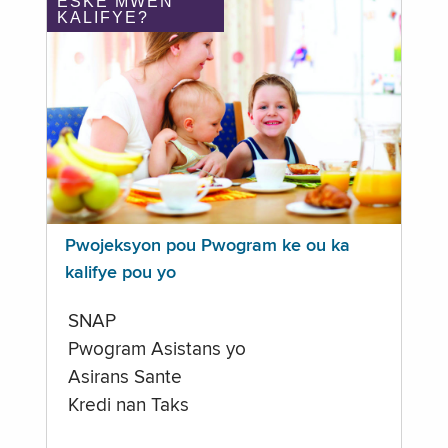
ÈSKE MWEN
KALIFYE?
Pwojeksyon pou Pwogram ke ou ka
kalifye pou yo
SNAP
Pwogram Asistans yo
Asirans Sante
Kredi nan Taks