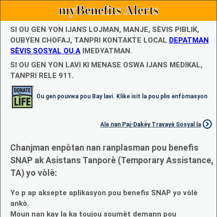
myBenefits Alerts
SI OU GEN YON IJANS LOJMAN, MANJE, SÈVIS PIBLIK,
OUBYEN CHOFAJ, TANPRI KONTAKTE LOCAL
DEPATMAN
SÈVIS SOSYAL OU A
IMEDYATMAN.
SI OU GEN YON LAVI KI MENASE OSWA IJANS MEDIKAL,
TANPRI RELE 911.
Ou gen pouvwa pou Bay lavi. Klike isit la pou plis enfòmasyon
Ale nan Paj-Dakèy Travayè Sosyal la
Chanjman enpòtan nan ranplasman pou benefis
SNAP ak Asistans Tanporè (Temporary Assistance,
TA) yo vòlè:
Yo p ap aksepte aplikasyon pou benefis SNAP yo vòlè
ankò.
Moun nan kay la ka toujou soumèt demann pou