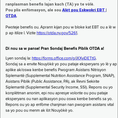
ranplasman benefis lajan kach (TA) yo te vòlè.
Pou plis enfòmasyon, ale sou
Alèt pou Eskwokri EBT |
OTDA
.
Pwoteje benefis ou. Aprann kijan pou w bloke kat EBT ou a lè w
p ap itilize l. Vizite
https://otda.ny.gov/5261
.
Di nou sa w panse! Pran Sondaj Benefis Piblik OTDA a!
Lyen sondaj la:
https://forms.office.com/g/iXXyiDETtG
.
Sondaj sa a envite Nouyòkè yo pou pataje eksperyans yo lè y ap
aplike ak/oswa kenbe benefis Pwogram Asistans Nitrisyon
Siplemantè (Supplemental Nutrition Assistance Program, SNAP),
Asistans Piblik (Public Assistance, PA), ak Revni Sekirite
Siplemantè (Supplemental Security Income, SSI). Repons ou yo
konplètman anonim, epi nou apresye volonte ou pou pataje
eksperyans ou nan aplikasyon pou oswa kenbe benefis sa yo.
Repons ou yo ap enfòme chanjman nan pwogram asistans vital
sa yo pou ou menm ak lòt Nouyòkè yo.