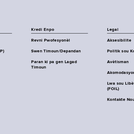
Kredi Enpo
Legal
Revni Pwofesyonèl
Aksesibilite
HP)
Swen Timoun/Depandan
Politik sou K
Paran ki pa gen Lagad
Avètisman
Timoun
Akomodasyo
Lwa sou Lib
(FOIL)
Kontakte No