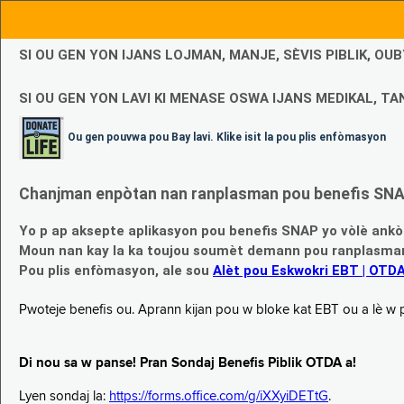
SI OU GEN YON IJANS LOJMAN, MANJE, SÈVIS PIBLIK, O
SI OU GEN YON LAVI KI MENASE OSWA IJANS MEDIKAL, TAN
Ou gen pouvwa pou Bay lavi. Klike isit la pou plis enfòmasyon
Chanjman enpòtan nan ranplasman pou benefis SNAP
Yo p ap aksepte aplikasyon pou benefis SNAP yo vòlè ankò
Moun nan kay la ka toujou soumèt demann pou ranplasman b
Pou plis enfòmasyon, ale sou
Alèt pou Eskwokri EBT | OTD
Pwoteje benefis ou. Aprann kijan pou w bloke kat EBT ou a lè w p ap
Di nou sa w panse! Pran Sondaj Benefis Piblik OTDA a!
Lyen sondaj la:
https://forms.office.com/g/iXXyiDETtG
.