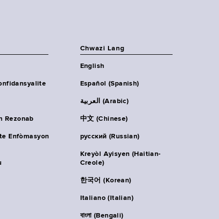
Chwazi Lang
English
onfidansyalite
Español (Spanish)
العربية (Arabic)
n Rezonab
中文 (Chinese)
ète Enfòmasyon
русский (Russian)
Kreyòl Ayisyen (Haitian-
u
Creole)
한국어 (Korean)
Italiano (Italian)
বাংলা (Bengali)