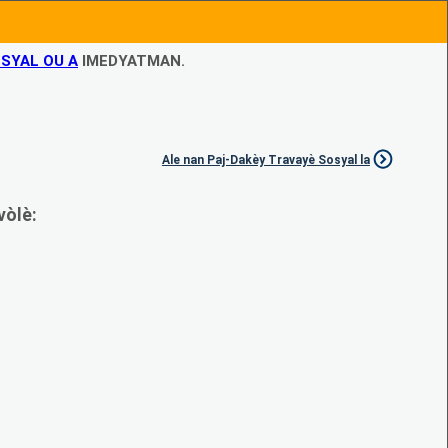
SYAL OU A
IMEDYATMAN.
Ale nan Paj-Dakèy Travayè Sosyal la
vòlè: