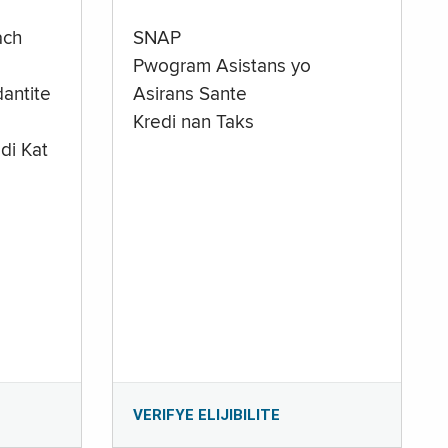
ach
SNAP
Pwogram Asistans yo
antite
Asirans Sante
Kredi nan Taks
di Kat
e
VERIFYE ELIJIBILITE