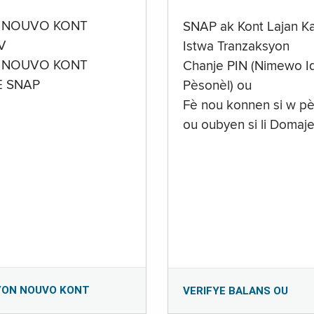
 NOUVO KONT
SNAP ak Kont Lajan K
V
Istwa Tranzaksyon
 NOUVO KONT
Chanje PIN (Nimewo Id
E SNAP
Pèsonèl) ou
Fè nou konnen si w pè
ou oubyen si li Domaj
YON NOUVO KONT
VERIFYE BALANS OU