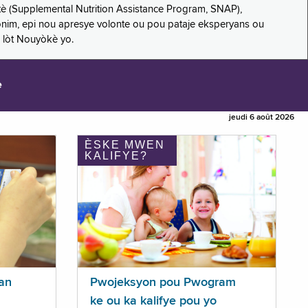
è (Supplemental Nutrition Assistance Program, SNAP),
nonim, epi nou apresye volonte ou pou pataje eksperyans ou
 lòt Nouyòkè yo.
e
jeudi 6 août 2026
ÈSKE MWEN
KALIFYE?
an
Pwojeksyon pou Pwogram
ke ou ka kalifye pou yo