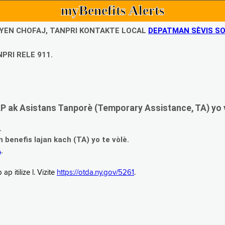
myBenefits Alerts
UBYEN CHOFAJ, TANPRI KONTAKTE LOCAL
DEPATMAN SÈVIS SO
PRI RELE 911.
 ak Asistans Tanporè (Temporary Assistance, TA) yo 
.
enefis lajan kach (TA) yo te vòlè.
A
.
 itilize l. Vizite
https://otda.ny.gov/5261
.