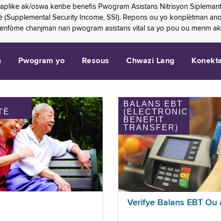
 aplike ak/oswa kenbe benefis Pwogram Asistans Nitrisyon Siplemant
mantè (Supplemental Security Income, SSI). Repons ou yo konplètman a
 enfòme chanjman nan pwogram asistans vital sa yo pou ou menm ak
n
Pwogram yo
Resous
Chwazi Lang
Konekt
BALANS EBT
TÈ
(ELECTRONIC
BENEFIT
TRANSFER)
Verifye Balans EBT Ou 