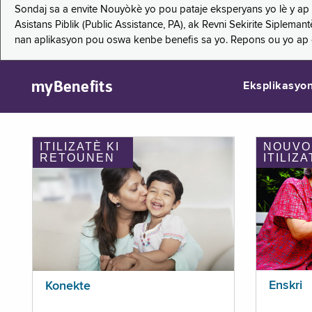
Sondaj sa a envite Nouyòkè yo pou pataje eksperyans yo lè y ap
Asistans Piblik (Public Assistance, PA), ak Revni Sekirite Siple
nan aplikasyon pou oswa kenbe benefis sa yo. Repons ou yo ap
myBenefits
Eksplikasyo
ITILIZATÈ KI
NOUVO
RETOUNEN
ITILIZA
Enskri
Konekte