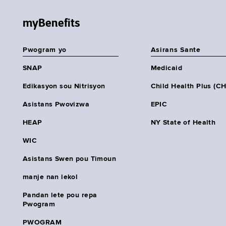
myBenefits
Pwogram yo
Asirans Sante
SNAP
Medicaid
Edikasyon sou Nitrisyon
Child Health Plus (C
Asistans Pwovizwa
EPIC
HEAP
NY State of Health
WIC
Asistans Swen pou Timoun
manje nan lekol
Pandan lete pou repa
Pwogram
PWOGRAM