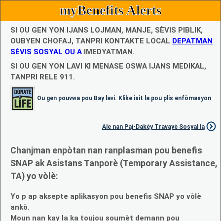
myBenefits Alerts
SI OU GEN YON IJANS LOJMAN, MANJE, SÈVIS PIBLIK,
OUBYEN CHOFAJ, TANPRI KONTAKTE LOCAL
DEPATMAN
SÈVIS SOSYAL OU A
IMEDYATMAN.
SI OU GEN YON LAVI KI MENASE OSWA IJANS MEDIKAL,
TANPRI RELE 911.
Ou gen pouvwa pou Bay lavi. Klike isit la pou plis enfòmasyon
Ale nan Paj-Dakèy Travayè Sosyal la
Chanjman enpòtan nan ranplasman pou benefis
SNAP ak Asistans Tanporè (Temporary Assistance,
TA) yo vòlè:
Yo p ap aksepte aplikasyon pou benefis SNAP yo vòlè
ankò.
Moun nan kay la ka toujou soumèt demann pou