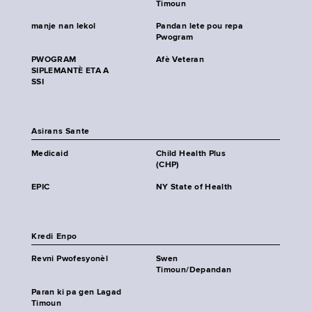
Timoun
manje nan lekol
Pandan lete pou repa
Pwogram
PWOGRAM
Afè Veteran
SIPLEMANTÈ ETA A
SSI
Asirans Sante
Medicaid
Child Health Plus
(CHP)
EPIC
NY State of Health
Kredi Enpo
Revni Pwofesyonèl
Swen
Timoun/Depandan
Paran ki pa gen Lagad
Timoun