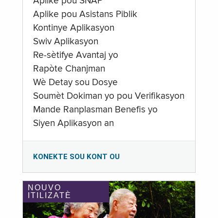
Aplike pou SNAP
Aplike pou Asistans Piblik
Kontinye Aplikasyon
Swiv Aplikasyon
Re-sètifye Avantaj yo
Rapòte Chanjman
Wè Detay sou Dosye
Soumèt Dokiman yo pou Verifikasyon
Mande Ranplasman Benefis yo
Siyen Aplikasyon an
KONEKTE SOU KONT OU
NOUVO
ITILIZATÈ