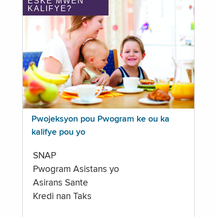
ÈSKE MWEN
KALIFYE?
Pwojeksyon pou Pwogram ke ou ka
kalifye pou yo
SNAP
Pwogram Asistans yo
Asirans Sante
Kredi nan Taks