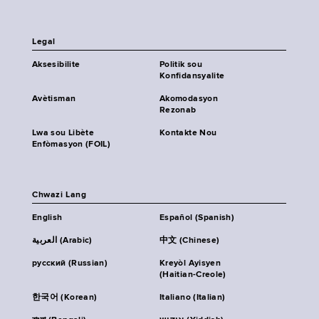
Legal
Aksesibilite
Politik sou
Konfidansyalite
Avètisman
Akomodasyon
Rezonab
Lwa sou Libète
Kontakte Nou
Enfòmasyon (FOIL)
Chwazi Lang
English
Español (Spanish)
العربية (Arabic)
中文 (Chinese)
русский (Russian)
Kreyòl Ayisyen
(Haitian-Creole)
한국어 (Korean)
Italiano (Italian)