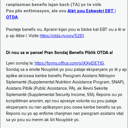
ranplasman benefis lajan kach (TA) yo te vòlè.
Pou plis enfòmasyon, ale sou
Alèt pou Eskwokri EBT |
OTDA
.
Pwoteje benefis ou. Aprann kijan pou w bloke kat EBT ou a lè w
p ap itilize l. Vizite
https://otda.ny.gov/5261
.
Di nou sa w panse! Pran Sondaj Benefis Piblik OTDA a!
Lyen sondaj la:
https://forms.office.com/g/iXXyiDETtG
.
Sondaj sa a envite Nouyòkè yo pou pataje eksperyans yo lè y ap
aplike ak/oswa kenbe benefis Pwogram Asistans Nitrisyon
Siplemantè (Supplemental Nutrition Assistance Program, SNAP),
Asistans Piblik (Public Assistance, PA), ak Revni Sekirite
Siplemantè (Supplemental Security Income, SSI). Repons ou yo
konplètman anonim, epi nou apresye volonte ou pou pataje
eksperyans ou nan aplikasyon pou oswa kenbe benefis sa yo.
Repons ou yo ap enfòme chanjman nan pwogram asistans vital
sa yo pou ou menm ak lòt Nouyòkè yo.