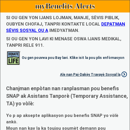
myBenefits Alerts
SI OU GEN YON IJANS LOJMAN, MANJE, SÈVIS PIBLIK,
OUBYEN CHOFAJ, TANPRI KONTAKTE LOCAL
DEPATMAN
SÈVIS SOSYAL OU A
IMEDYATMAN.
SI OU GEN YON LAVI KI MENASE OSWA IJANS MEDIKAL,
TANPRI RELE 911.
Ou gen pouvwa pou Bay lavi. Klike isit la pou plis enfòmasyon
Ale nan Paj-Dakèy Travayè Sosyal la
Chanjman enpòtan nan ranplasman pou benefis
SNAP ak Asistans Tanporè (Temporary Assistance,
TA) yo vòlè:
Yo p ap aksepte aplikasyon pou benefis SNAP yo vòlè
ankò.
Moun nan kay la ka toujou soumèt demann pou