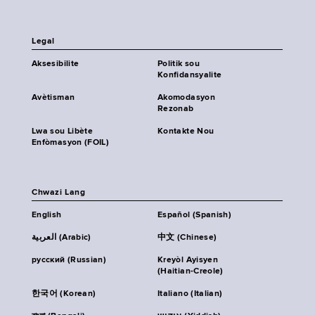
Legal
Aksesibilite
Politik sou
Konfidansyalite
Avètisman
Akomodasyon
Rezonab
Lwa sou Libète
Kontakte Nou
Enfòmasyon (FOIL)
Chwazi Lang
English
Español (Spanish)
العربية (Arabic)
中文 (Chinese)
русский (Russian)
Kreyòl Ayisyen
(Haitian-Creole)
한국어 (Korean)
Italiano (Italian)