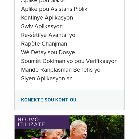
Aplike pou SNAP
Aplike pou Asistans Piblik
Kontinye Aplikasyon
Swiv Aplikasyon
Re-sètifye Avantaj yo
Rapòte Chanjman
Wè Detay sou Dosye
Soumèt Dokiman yo pou Verifikasyon
Mande Ranplasman Benefis yo
Siyen Aplikasyon an
KONEKTE SOU KONT OU
NOUVO
ITILIZATÈ