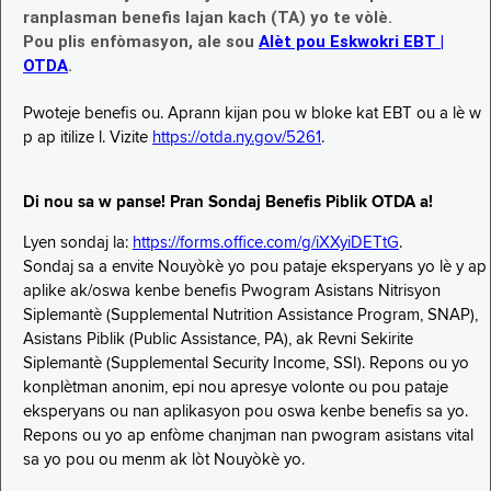
ranplasman benefis lajan kach (TA) yo te vòlè.
Pou plis enfòmasyon, ale sou
Alèt pou Eskwokri EBT |
OTDA
.
Pwoteje benefis ou. Aprann kijan pou w bloke kat EBT ou a lè w
p ap itilize l. Vizite
https://otda.ny.gov/5261
.
Di nou sa w panse! Pran Sondaj Benefis Piblik OTDA a!
Lyen sondaj la:
https://forms.office.com/g/iXXyiDETtG
.
Sondaj sa a envite Nouyòkè yo pou pataje eksperyans yo lè y ap
aplike ak/oswa kenbe benefis Pwogram Asistans Nitrisyon
Siplemantè (Supplemental Nutrition Assistance Program, SNAP),
Asistans Piblik (Public Assistance, PA), ak Revni Sekirite
Siplemantè (Supplemental Security Income, SSI). Repons ou yo
konplètman anonim, epi nou apresye volonte ou pou pataje
eksperyans ou nan aplikasyon pou oswa kenbe benefis sa yo.
Repons ou yo ap enfòme chanjman nan pwogram asistans vital
sa yo pou ou menm ak lòt Nouyòkè yo.