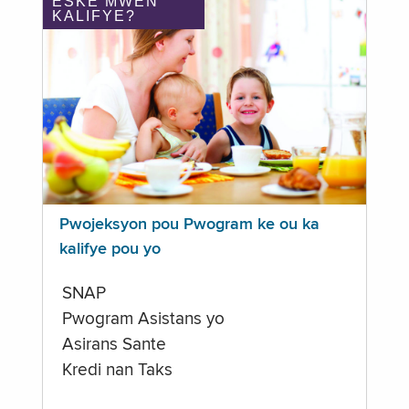
ÈSKE MWEN
KALIFYE?
Pwojeksyon pou Pwogram ke ou ka
kalifye pou yo
SNAP
Pwogram Asistans yo
Asirans Sante
Kredi nan Taks