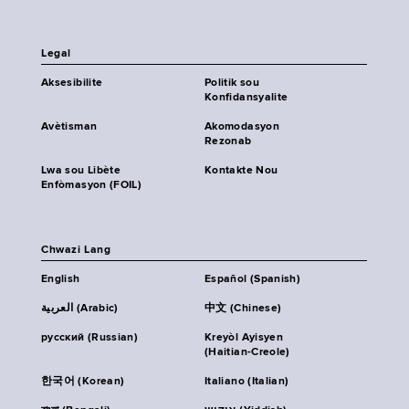
Legal
Aksesibilite
Politik sou
Konfidansyalite
Avètisman
Akomodasyon
Rezonab
Lwa sou Libète
Kontakte Nou
Enfòmasyon (FOIL)
Chwazi Lang
English
Español (Spanish)
العربية (Arabic)
中文 (Chinese)
русский (Russian)
Kreyòl Ayisyen
(Haitian-Creole)
한국어 (Korean)
Italiano (Italian)