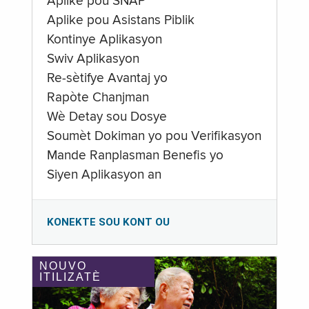
Aplike pou SNAP
Aplike pou Asistans Piblik
Kontinye Aplikasyon
Swiv Aplikasyon
Re-sètifye Avantaj yo
Rapòte Chanjman
Wè Detay sou Dosye
Soumèt Dokiman yo pou Verifikasyon
Mande Ranplasman Benefis yo
Siyen Aplikasyon an
KONEKTE SOU KONT OU
NOUVO
ITILIZATÈ