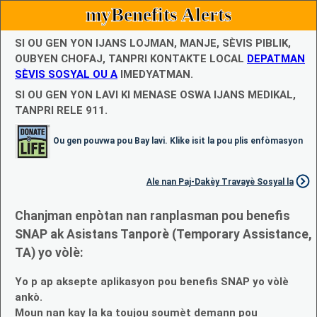
myBenefits Alerts
SI OU GEN YON IJANS LOJMAN, MANJE, SÈVIS PIBLIK,
OUBYEN CHOFAJ, TANPRI KONTAKTE LOCAL
DEPATMAN
SÈVIS SOSYAL OU A
IMEDYATMAN.
SI OU GEN YON LAVI KI MENASE OSWA IJANS MEDIKAL,
TANPRI RELE 911.
Ou gen pouvwa pou Bay lavi. Klike isit la pou plis enfòmasyon
Ale nan Paj-Dakèy Travayè Sosyal la
Chanjman enpòtan nan ranplasman pou benefis
SNAP ak Asistans Tanporè (Temporary Assistance,
TA) yo vòlè:
Yo p ap aksepte aplikasyon pou benefis SNAP yo vòlè
ankò.
Moun nan kay la ka toujou soumèt demann pou