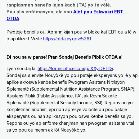
ranplasman benefis lajan kach (TA) yo te vòlè.
Pou plis enfòmasyon, ale sou
Alèt pou Eskwokri EBT |
OTDA
.
Pwoteje benefis ou. Aprann kijan pou w bloke kat EBT ou a lè w
p ap itilize l. Vizite
https://otda.ny.gov/5261
.
Di nou sa w panse! Pran Sondaj Benefis Piblik OTDA a!
Lyen sondaj la:
https://forms.office.com/g/iXXyiDETtG
.
Sondaj sa a envite Nouyòkè yo pou pataje eksperyans yo lè y ap
aplike ak/oswa kenbe benefis Pwogram Asistans Nitrisyon
Siplemantè (Supplemental Nutrition Assistance Program, SNAP),
Asistans Piblik (Public Assistance, PA), ak Revni Sekirite
Siplemantè (Supplemental Security Income, SSI). Repons ou yo
konplètman anonim, epi nou apresye volonte ou pou pataje
eksperyans ou nan aplikasyon pou oswa kenbe benefis sa yo.
Repons ou yo ap enfòme chanjman nan pwogram asistans vital
sa yo pou ou menm ak lòt Nouyòkè yo.