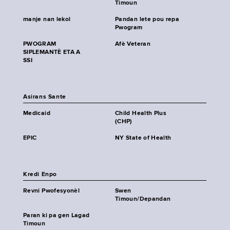
Timoun
manje nan lekol
Pandan lete pou repa
Pwogram
PWOGRAM
Afè Veteran
SIPLEMANTÈ ETA A
SSI
Asirans Sante
Medicaid
Child Health Plus
(CHP)
EPIC
NY State of Health
Kredi Enpo
Revni Pwofesyonèl
Swen
Timoun/Depandan
Paran ki pa gen Lagad
Timoun