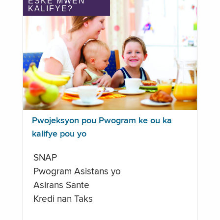
ÈSKE MWEN
KALIFYE?
Pwojeksyon pou Pwogram ke ou ka
kalifye pou yo
SNAP
Pwogram Asistans yo
Asirans Sante
Kredi nan Taks