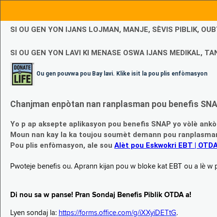
SI OU GEN YON IJANS LOJMAN, MANJE, SÈVIS PIBLIK, O
SI OU GEN YON LAVI KI MENASE OSWA IJANS MEDIKAL, TAN
Ou gen pouvwa pou Bay lavi. Klike isit la pou plis enfòmasyon
Chanjman enpòtan nan ranplasman pou benefis SNAP
Yo p ap aksepte aplikasyon pou benefis SNAP yo vòlè ankò
Moun nan kay la ka toujou soumèt demann pou ranplasman b
Pou plis enfòmasyon, ale sou
Alèt pou Eskwokri EBT | OTD
Pwoteje benefis ou. Aprann kijan pou w bloke kat EBT ou a lè w p ap
Di nou sa w panse! Pran Sondaj Benefis Piblik OTDA a!
Lyen sondaj la:
https://forms.office.com/g/iXXyiDETtG
.