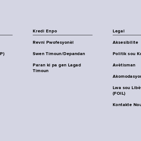
Kredi Enpo
Legal
Revni Pwofesyonèl
Aksesibilite
HP)
Swen Timoun/Depandan
Politik sou K
Paran ki pa gen Lagad
Avètisman
Timoun
Akomodasyo
Lwa sou Lib
(FOIL)
Kontakte No