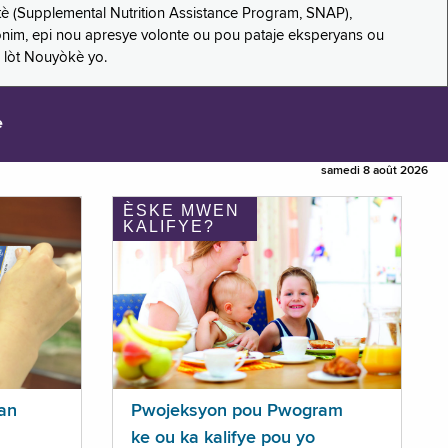
è (Supplemental Nutrition Assistance Program, SNAP),
nonim, epi nou apresye volonte ou pou pataje eksperyans ou
 lòt Nouyòkè yo.
e
samedi 8 août 2026
ÈSKE MWEN
KALIFYE?
an
Pwojeksyon pou Pwogram
ke ou ka kalifye pou yo