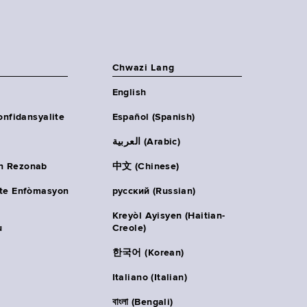
Chwazi Lang
English
onfidansyalite
Español (Spanish)
العربية (Arabic)
n Rezonab
中文 (Chinese)
ète Enfòmasyon
русский (Russian)
Kreyòl Ayisyen (Haitian-
u
Creole)
한국어 (Korean)
Italiano (Italian)
বাংলা (Bengali)