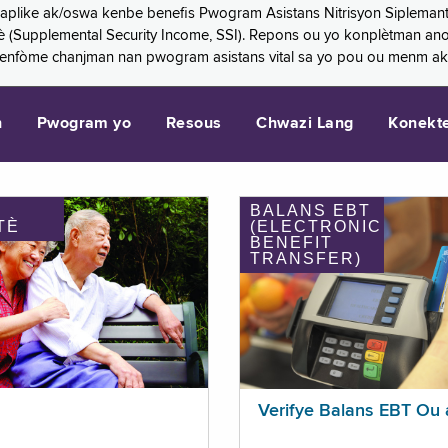
 aplike ak/oswa kenbe benefis Pwogram Asistans Nitrisyon Siplemant
mantè (Supplemental Security Income, SSI). Repons ou yo konplètman a
 enfòme chanjman nan pwogram asistans vital sa yo pou ou menm ak
n
Pwogram yo
Resous
Chwazi Lang
Konekt
BALANS EBT
TÈ
(ELECTRONIC
BENEFIT
TRANSFER)
Verifye Balans EBT Ou 