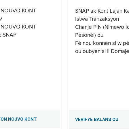
 NOUVO KONT
SNAP ak Kont Lajan K
V
Istwa Tranzaksyon
 NOUVO KONT
Chanje PIN (Nimewo Id
E SNAP
Pèsonèl) ou
Fè nou konnen si w pè
ou oubyen si li Domaj
YON NOUVO KONT
VERIFYE BALANS OU