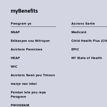
myBenefits
Pwogram yo
Asirans Sante
SNAP
Medicaid
Edikasyon sou Nitrisyon
Child Health Plus (C
Asistans Pwovizwa
EPIC
HEAP
NY State of Health
WIC
Asistans Swen pou Timoun
manje nan lekol
Pandan lete pou repa
Pwogram
PWOGRAM