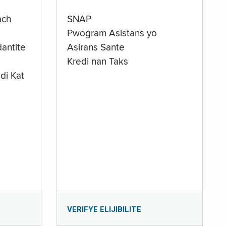
ach
SNAP
Pwogram Asistans yo
antite
Asirans Sante
Kredi nan Taks
di Kat
e
VERIFYE ELIJIBILITE