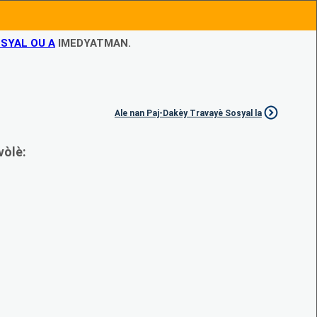
SYAL OU A
IMEDYATMAN.
Ale nan Paj-Dakèy Travayè Sosyal la
vòlè: