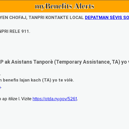
myBenefits Alerts
UBYEN CHOFAJ, TANPRI KONTAKTE LOCAL
DEPATMAN SÈVIS SO
PRI RELE 911.
 ak Asistans Tanporè (Temporary Assistance, TA) yo 
.
enefis lajan kach (TA) yo te vòlè.
A
.
 itilize l. Vizite
https://otda.ny.gov/5261
.