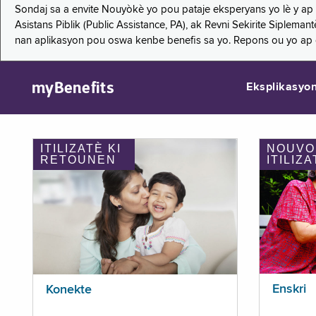
Sondaj sa a envite Nouyòkè yo pou pataje eksperyans yo lè y ap
Asistans Piblik (Public Assistance, PA), ak Revni Sekirite Siple
nan aplikasyon pou oswa kenbe benefis sa yo. Repons ou yo ap
myBenefits
Eksplikasyo
ITILIZATÈ KI
NOUVO
RETOUNEN
ITILIZA
Enskri
Konekte