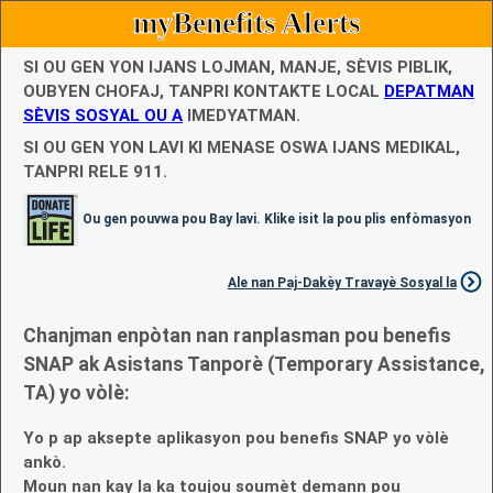
myBenefits Alerts
SI OU GEN YON IJANS LOJMAN, MANJE, SÈVIS PIBLIK,
OUBYEN CHOFAJ, TANPRI KONTAKTE LOCAL
DEPATMAN
SÈVIS SOSYAL OU A
IMEDYATMAN.
SI OU GEN YON LAVI KI MENASE OSWA IJANS MEDIKAL,
TANPRI RELE 911.
Ou gen pouvwa pou Bay lavi. Klike isit la pou plis enfòmasyon
Ale nan Paj-Dakèy Travayè Sosyal la
Chanjman enpòtan nan ranplasman pou benefis
SNAP ak Asistans Tanporè (Temporary Assistance,
TA) yo vòlè:
Yo p ap aksepte aplikasyon pou benefis SNAP yo vòlè
ankò.
Moun nan kay la ka toujou soumèt demann pou