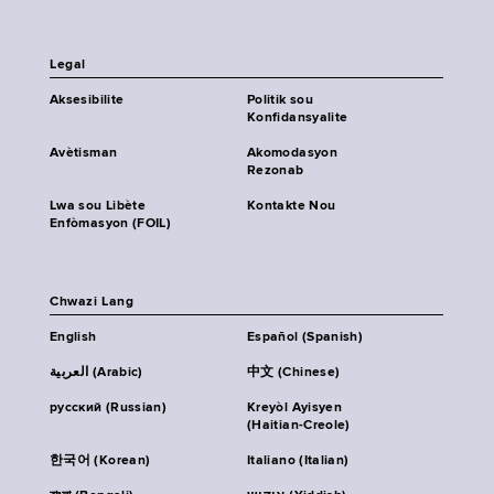
Legal
Aksesibilite
Politik sou
Konfidansyalite
Avètisman
Akomodasyon
Rezonab
Lwa sou Libète
Kontakte Nou
Enfòmasyon (FOIL)
Chwazi Lang
English
Español (Spanish)
العربية (Arabic)
中文 (Chinese)
русский (Russian)
Kreyòl Ayisyen
(Haitian-Creole)
한국어 (Korean)
Italiano (Italian)