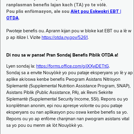
ranplasman benefis lajan kach (TA) yo te vòlè.
Pou plis enfòmasyon, ale sou
Alèt pou Eskwokri EBT |
OTDA
.
Pwoteje benefis ou. Aprann kijan pou w bloke kat EBT ou a lè w
p ap itilize l. Vizite
https://otda.ny.gov/5261
.
Di nou sa w panse! Pran Sondaj Benefis Piblik OTDA a!
Lyen sondaj la:
https://forms.office.com/g/iXXyiDETtG
.
Sondaj sa a envite Nouyòkè yo pou pataje eksperyans yo lè y ap
aplike ak/oswa kenbe benefis Pwogram Asistans Nitrisyon
Siplemantè (Supplemental Nutrition Assistance Program, SNAP),
Asistans Piblik (Public Assistance, PA), ak Revni Sekirite
Siplemantè (Supplemental Security Income, SSI). Repons ou yo
konplètman anonim, epi nou apresye volonte ou pou pataje
eksperyans ou nan aplikasyon pou oswa kenbe benefis sa yo.
Repons ou yo ap enfòme chanjman nan pwogram asistans vital
sa yo pou ou menm ak lòt Nouyòkè yo.