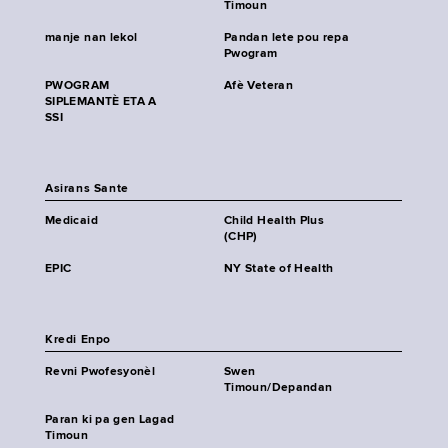
Timoun
manje nan lekol
Pandan lete pou repa
Pwogram
PWOGRAM
Afè Veteran
SIPLEMANTÈ ETA A
SSI
Asirans Sante
Medicaid
Child Health Plus
(CHP)
EPIC
NY State of Health
Kredi Enpo
Revni Pwofesyonèl
Swen
Timoun/Depandan
Paran ki pa gen Lagad
Timoun