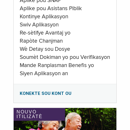
Aplike pou SNAP
Aplike pou Asistans Piblik
Kontinye Aplikasyon
Swiv Aplikasyon
Re-sètifye Avantaj yo
Rapòte Chanjman
Wè Detay sou Dosye
Soumèt Dokiman yo pou Verifikasyon
Mande Ranplasman Benefis yo
Siyen Aplikasyon an
KONEKTE SOU KONT OU
NOUVO
ITILIZATÈ