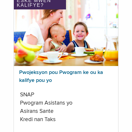
ÈSKE MWEN
KALIFYE?
Pwojeksyon pou Pwogram ke ou ka
kalifye pou yo
SNAP
Pwogram Asistans yo
Asirans Sante
Kredi nan Taks