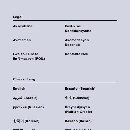
Legal
Aksesibilite
Politik sou
Konfidansyalite
Avètisman
Akomodasyon
Rezonab
Lwa sou Libète
Kontakte Nou
Enfòmasyon (FOIL)
Chwazi Lang
English
Español (Spanish)
العربية (Arabic)
中文 (Chinese)
русский (Russian)
Kreyòl Ayisyen
(Haitian-Creole)
한국어 (Korean)
Italiano (Italian)