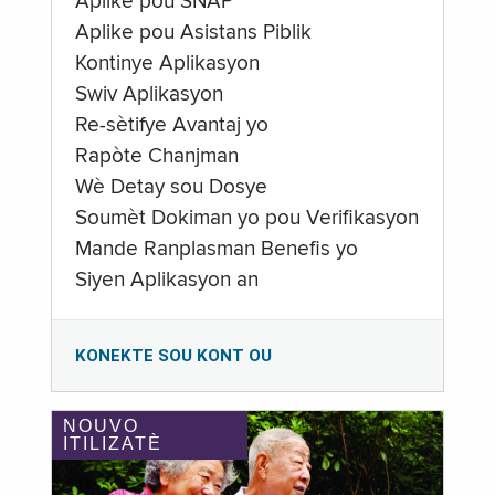
Aplike pou SNAP
Aplike pou Asistans Piblik
Kontinye Aplikasyon
Swiv Aplikasyon
Re-sètifye Avantaj yo
Rapòte Chanjman
Wè Detay sou Dosye
Soumèt Dokiman yo pou Verifikasyon
Mande Ranplasman Benefis yo
Siyen Aplikasyon an
KONEKTE SOU KONT OU
NOUVO
ITILIZATÈ