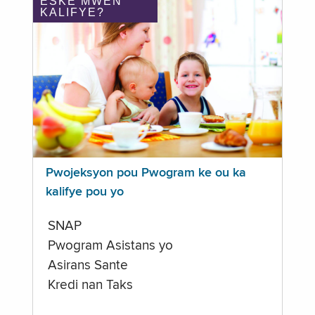
ÈSKE MWEN
KALIFYE?
Pwojeksyon pou Pwogram ke ou ka
kalifye pou yo
SNAP
Pwogram Asistans yo
Asirans Sante
Kredi nan Taks