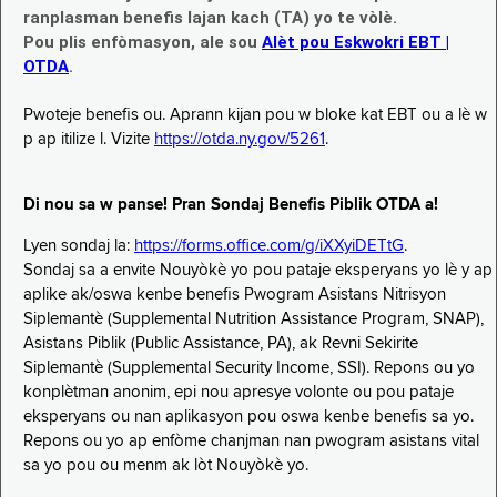
ranplasman benefis lajan kach (TA) yo te vòlè.
Pou plis enfòmasyon, ale sou
Alèt pou Eskwokri EBT |
OTDA
.
Pwoteje benefis ou. Aprann kijan pou w bloke kat EBT ou a lè w
p ap itilize l. Vizite
https://otda.ny.gov/5261
.
Di nou sa w panse! Pran Sondaj Benefis Piblik OTDA a!
Lyen sondaj la:
https://forms.office.com/g/iXXyiDETtG
.
Sondaj sa a envite Nouyòkè yo pou pataje eksperyans yo lè y ap
aplike ak/oswa kenbe benefis Pwogram Asistans Nitrisyon
Siplemantè (Supplemental Nutrition Assistance Program, SNAP),
Asistans Piblik (Public Assistance, PA), ak Revni Sekirite
Siplemantè (Supplemental Security Income, SSI). Repons ou yo
konplètman anonim, epi nou apresye volonte ou pou pataje
eksperyans ou nan aplikasyon pou oswa kenbe benefis sa yo.
Repons ou yo ap enfòme chanjman nan pwogram asistans vital
sa yo pou ou menm ak lòt Nouyòkè yo.