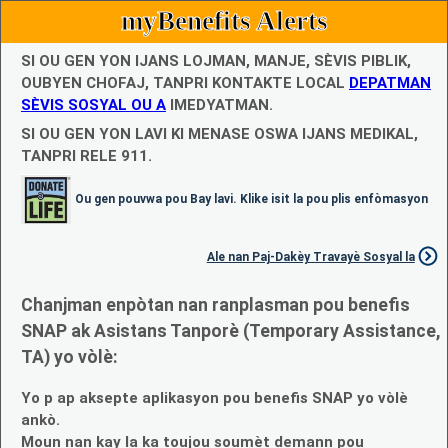
myBenefits Alerts
SI OU GEN YON IJANS LOJMAN, MANJE, SÈVIS PIBLIK,
OUBYEN CHOFAJ, TANPRI KONTAKTE LOCAL
DEPATMAN
SÈVIS SOSYAL OU A
IMEDYATMAN.
SI OU GEN YON LAVI KI MENASE OSWA IJANS MEDIKAL,
TANPRI RELE 911.
Ou gen pouvwa pou Bay lavi. Klike isit la pou plis enfòmasyon
Ale nan Paj-Dakèy Travayè Sosyal la
Chanjman enpòtan nan ranplasman pou benefis
SNAP ak Asistans Tanporè (Temporary Assistance,
TA) yo vòlè:
Yo p ap aksepte aplikasyon pou benefis SNAP yo vòlè
ankò.
Moun nan kay la ka toujou soumèt demann pou