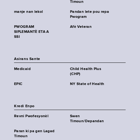
Timoun
manje nan lekol
Pandan lete pou repa
Pwogram
PWOGRAM
Afè Veteran
SIPLEMANTÈ ETA A
SSI
Asirans Sante
Medicaid
Child Health Plus
(CHP)
EPIC
NY State of Health
Kredi Enpo
Revni Pwofesyonèl
Swen
Timoun/Depandan
Paran ki pa gen Lagad
Timoun