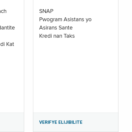
ach
SNAP
Pwogram Asistans yo
antite
Asirans Sante
Kredi nan Taks
di Kat
e
VERIFYE ELIJIBILITE