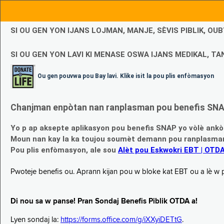
SI OU GEN YON IJANS LOJMAN, MANJE, SÈVIS PIBLIK, O
SI OU GEN YON LAVI KI MENASE OSWA IJANS MEDIKAL, TAN
Ou gen pouvwa pou Bay lavi. Klike isit la pou plis enfòmasyon
Chanjman enpòtan nan ranplasman pou benefis SNAP
Yo p ap aksepte aplikasyon pou benefis SNAP yo vòlè ankò
Moun nan kay la ka toujou soumèt demann pou ranplasman b
Pou plis enfòmasyon, ale sou
Alèt pou Eskwokri EBT | OTD
Pwoteje benefis ou. Aprann kijan pou w bloke kat EBT ou a lè w p ap
Di nou sa w panse! Pran Sondaj Benefis Piblik OTDA a!
Lyen sondaj la:
https://forms.office.com/g/iXXyiDETtG
.