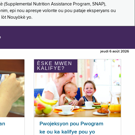
è (Supplemental Nutrition Assistance Program, SNAP),
nonim, epi nou apresye volonte ou pou pataje eksperyans ou
 lòt Nouyòkè yo.
e
jeudi 6 août 2026
ÈSKE MWEN
KALIFYE?
an
Pwojeksyon pou Pwogram
ke ou ka kalifye pou yo