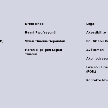
Kredi Enpo
Legal
Revni Pwofesyonèl
Aksesibilite
HP)
Swen Timoun/Depandan
Politik sou K
Paran ki pa gen Lagad
Avètisman
Timoun
Akomodasyo
Lwa sou Lib
(FOIL)
Kontakte No