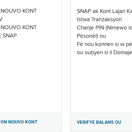
 NOUVO KONT
SNAP ak Kont Lajan K
V
Istwa Tranzaksyon
 NOUVO KONT
Chanje PIN (Nimewo Id
E SNAP
Pèsonèl) ou
Fè nou konnen si w pè
ou oubyen si li Domaj
YON NOUVO KONT
VERIFYE BALANS OU