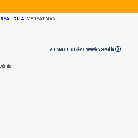
SYAL OU A
IMEDYATMAN.
Ale nan Paj-Dakèy Travayè Sosyal la
vòlè: