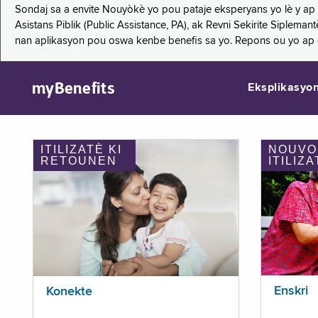
Sondaj sa a envite Nouyòkè yo pou pataje eksperyans yo lè y ap
Asistans Piblik (Public Assistance, PA), ak Revni Sekirite Siple
nan aplikasyon pou oswa kenbe benefis sa yo. Repons ou yo ap
myBenefits
Eksplikasyo
ITILIZATÈ KI
NOUVO
RETOUNEN
ITILIZA
Enskri
Konekte