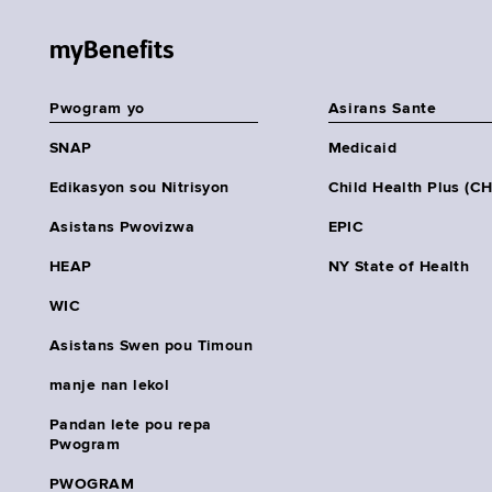
myBenefits
Pwogram yo
Asirans Sante
SNAP
Medicaid
Edikasyon sou Nitrisyon
Child Health Plus (C
Asistans Pwovizwa
EPIC
HEAP
NY State of Health
WIC
Asistans Swen pou Timoun
manje nan lekol
Pandan lete pou repa
Pwogram
PWOGRAM