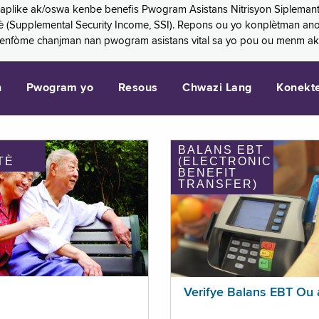
 aplike ak/oswa kenbe benefis Pwogram Asistans Nitrisyon Siplemant
mantè (Supplemental Security Income, SSI). Repons ou yo konplètman a
 enfòme chanjman nan pwogram asistans vital sa yo pou ou menm ak
n
Pwogram yo
Resous
Chwazi Lang
Konekt
BALANS EBT
TÈ
(ELECTRONIC
BENEFIT
TRANSFER)
Verifye Balans EBT Ou 