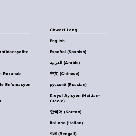
Chwazi Lang
English
onfidansyalite
Español (Spanish)
العربية (Arabic)
n Rezonab
中文 (Chinese)
ète Enfòmasyon
русский (Russian)
Kreyòl Ayisyen (Haitian-
u
Creole)
한국어 (Korean)
Italiano (Italian)
বাংলা (Bengali)