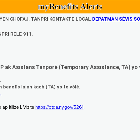
myBenefits Alerts
UBYEN CHOFAJ, TANPRI KONTAKTE LOCAL
DEPATMAN SÈVIS SO
PRI RELE 911.
 ak Asistans Tanporè (Temporary Assistance, TA) yo 
.
enefis lajan kach (TA) yo te vòlè.
A
.
 itilize l. Vizite
https://otda.ny.gov/5261
.