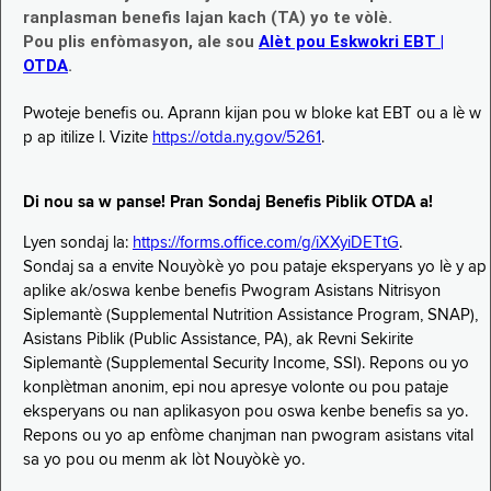
ranplasman benefis lajan kach (TA) yo te vòlè.
Pou plis enfòmasyon, ale sou
Alèt pou Eskwokri EBT |
OTDA
.
Pwoteje benefis ou. Aprann kijan pou w bloke kat EBT ou a lè w
p ap itilize l. Vizite
https://otda.ny.gov/5261
.
Di nou sa w panse! Pran Sondaj Benefis Piblik OTDA a!
Lyen sondaj la:
https://forms.office.com/g/iXXyiDETtG
.
Sondaj sa a envite Nouyòkè yo pou pataje eksperyans yo lè y ap
aplike ak/oswa kenbe benefis Pwogram Asistans Nitrisyon
Siplemantè (Supplemental Nutrition Assistance Program, SNAP),
Asistans Piblik (Public Assistance, PA), ak Revni Sekirite
Siplemantè (Supplemental Security Income, SSI). Repons ou yo
konplètman anonim, epi nou apresye volonte ou pou pataje
eksperyans ou nan aplikasyon pou oswa kenbe benefis sa yo.
Repons ou yo ap enfòme chanjman nan pwogram asistans vital
sa yo pou ou menm ak lòt Nouyòkè yo.