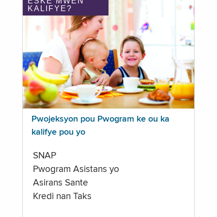
ÈSKE MWEN
KALIFYE?
Pwojeksyon pou Pwogram ke ou ka
kalifye pou yo
SNAP
Pwogram Asistans yo
Asirans Sante
Kredi nan Taks