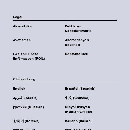
Legal
Aksesibilite
Politik sou
Konfidansyalite
Avètisman
Akomodasyon
Rezonab
Lwa sou Libète
Kontakte Nou
Enfòmasyon (FOIL)
Chwazi Lang
English
Español (Spanish)
العربية (Arabic)
中文 (Chinese)
русский (Russian)
Kreyòl Ayisyen
(Haitian-Creole)
한국어 (Korean)
Italiano (Italian)