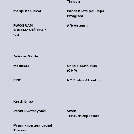
Timoun
manje nan lekol
Pandan lete pou repa
Pwogram
PWOGRAM
Afè Veteran
SIPLEMANTÈ ETA A
SSI
Asirans Sante
Medicaid
Child Health Plus
(CHP)
EPIC
NY State of Health
Kredi Enpo
Revni Pwofesyonèl
Swen
Timoun/Depandan
Paran ki pa gen Lagad
Timoun