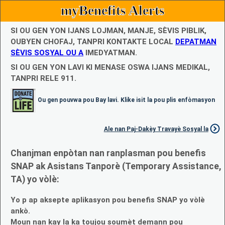
myBenefits Alerts
SI OU GEN YON IJANS LOJMAN, MANJE, SÈVIS PIBLIK,
OUBYEN CHOFAJ, TANPRI KONTAKTE LOCAL
DEPATMAN
SÈVIS SOSYAL OU A
IMEDYATMAN.
SI OU GEN YON LAVI KI MENASE OSWA IJANS MEDIKAL,
TANPRI RELE 911.
Ou gen pouvwa pou Bay lavi. Klike isit la pou plis enfòmasyon
Ale nan Paj-Dakèy Travayè Sosyal la
Chanjman enpòtan nan ranplasman pou benefis
SNAP ak Asistans Tanporè (Temporary Assistance,
TA) yo vòlè:
Yo p ap aksepte aplikasyon pou benefis SNAP yo vòlè
ankò.
Moun nan kay la ka toujou soumèt demann pou