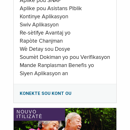
Aplike pou SNAP
Aplike pou Asistans Piblik
Kontinye Aplikasyon
Swiv Aplikasyon
Re-sètifye Avantaj yo
Rapòte Chanjman
Wè Detay sou Dosye
Soumèt Dokiman yo pou Verifikasyon
Mande Ranplasman Benefis yo
Siyen Aplikasyon an
KONEKTE SOU KONT OU
NOUVO
ITILIZATÈ