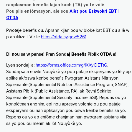
ranplasman benefis lajan kach (TA) yo te vòlè.
Pou plis enfòmasyon, ale sou
Alèt pou Eskwokri EBT |
OTDA
.
Pwoteje benefis ou. Aprann kijan pou w bloke kat EBT ou a lè w
p ap itilize l. Vizite
https://otda.ny.gov/5261
.
Di nou sa w panse! Pran Sondaj Benefis Piblik OTDA a!
Lyen sondaj la:
https://forms.office.com/g/iXXyiDETtG
.
Sondaj sa a envite Nouyòkè yo pou pataje eksperyans yo lè y ap
aplike ak/oswa kenbe benefis Pwogram Asistans Nitrisyon
Siplemantè (Supplemental Nutrition Assistance Program, SNAP),
Asistans Piblik (Public Assistance, PA), ak Revni Sekirite
Siplemantè (Supplemental Security Income, SSI). Repons ou yo
konplètman anonim, epi nou apresye volonte ou pou pataje
eksperyans ou nan aplikasyon pou oswa kenbe benefis sa yo.
Repons ou yo ap enfòme chanjman nan pwogram asistans vital
sa yo pou ou menm ak lòt Nouyòkè yo.