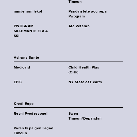
Timoun
manje nan lekol
Pandan lete pou repa
Pwogram
PWOGRAM
Afè Veteran
SIPLEMANTÈ ETA A
SSI
Asirans Sante
Medicaid
Child Health Plus
(CHP)
EPIC
NY State of Health
Kredi Enpo
Revni Pwofesyonèl
Swen
Timoun/Depandan
Paran ki pa gen Lagad
Timoun