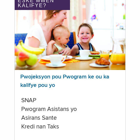
ÈSKE MWEN
KALIFYE?
Pwojeksyon pou Pwogram ke ou ka
kalifye pou yo
SNAP
Pwogram Asistans yo
Asirans Sante
Kredi nan Taks