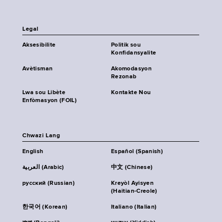
Legal
Aksesibilite
Politik sou
Konfidansyalite
Avètisman
Akomodasyon
Rezonab
Lwa sou Libète
Kontakte Nou
Enfòmasyon (FOIL)
Chwazi Lang
English
Español (Spanish)
العربية (Arabic)
中文 (Chinese)
русский (Russian)
Kreyòl Ayisyen
(Haitian-Creole)
한국어 (Korean)
Italiano (Italian)