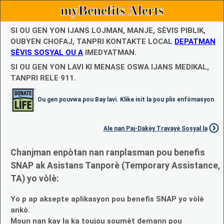
myBenefits Alerts
SI OU GEN YON IJANS LOJMAN, MANJE, SÈVIS PIBLIK,
OUBYEN CHOFAJ, TANPRI KONTAKTE LOCAL
DEPATMAN
SÈVIS SOSYAL OU A
IMEDYATMAN.
SI OU GEN YON LAVI KI MENASE OSWA IJANS MEDIKAL,
TANPRI RELE 911.
Ou gen pouvwa pou Bay lavi. Klike isit la pou plis enfòmasyon
Ale nan Paj-Dakèy Travayè Sosyal la
Chanjman enpòtan nan ranplasman pou benefis
SNAP ak Asistans Tanporè (Temporary Assistance,
TA) yo vòlè:
Yo p ap aksepte aplikasyon pou benefis SNAP yo vòlè
ankò.
Moun nan kay la ka toujou soumèt demann pou