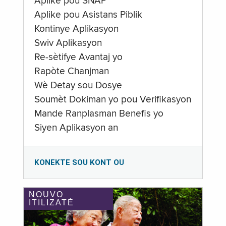
Aplike pou SNAP
Aplike pou Asistans Piblik
Kontinye Aplikasyon
Swiv Aplikasyon
Re-sètifye Avantaj yo
Rapòte Chanjman
Wè Detay sou Dosye
Soumèt Dokiman yo pou Verifikasyon
Mande Ranplasman Benefis yo
Siyen Aplikasyon an
KONEKTE SOU KONT OU
NOUVO
ITILIZATÈ