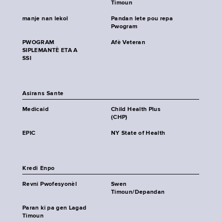
Timoun
manje nan lekol
Pandan lete pou repa
Pwogram
PWOGRAM
Afè Veteran
SIPLEMANTÈ ETA A
SSI
Asirans Sante
Medicaid
Child Health Plus
(CHP)
EPIC
NY State of Health
Kredi Enpo
Revni Pwofesyonèl
Swen
Timoun/Depandan
Paran ki pa gen Lagad
Timoun