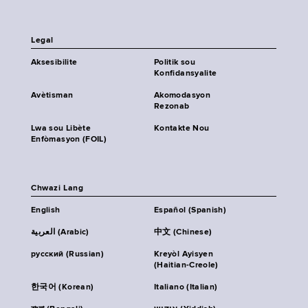
Legal
Aksesibilite
Politik sou
Konfidansyalite
Avètisman
Akomodasyon
Rezonab
Lwa sou Libète
Kontakte Nou
Enfòmasyon (FOIL)
Chwazi Lang
English
Español (Spanish)
العربية (Arabic)
中文 (Chinese)
русский (Russian)
Kreyòl Ayisyen
(Haitian-Creole)
한국어 (Korean)
Italiano (Italian)