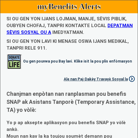
myBenefits Alerts
SI OU GEN YON IJANS LOJMAN, MANJE, SÈVIS PIBLIK,
OUBYEN CHOFAJ, TANPRI KONTAKTE LOCAL
DEPATMAN
SÈVIS SOSYAL OU A
IMEDYATMAN.
SI OU GEN YON LAVI KI MENASE OSWA IJANS MEDIKAL,
TANPRI RELE 911.
Ou gen pouvwa pou Bay lavi. Klike isit la pou plis enfòmasyon
Ale nan Paj-Dakèy Travayè Sosyal la
Chanjman enpòtan nan ranplasman pou benefis
SNAP ak Asistans Tanporè (Temporary Assistance,
TA) yo vòlè:
Yo p ap aksepte aplikasyon pou benefis SNAP yo vòlè
ankò.
Moun nan kay la ka toujou soumèt demann pou