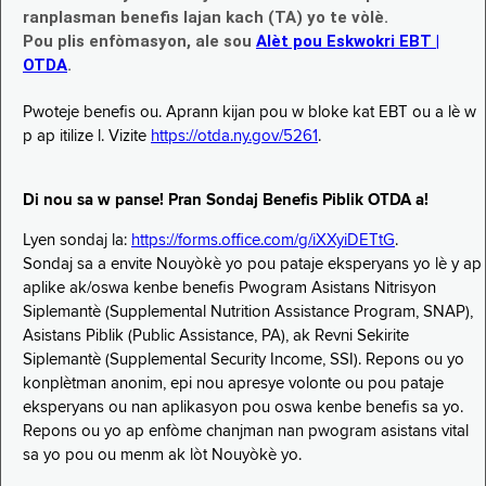
ranplasman benefis lajan kach (TA) yo te vòlè.
Pou plis enfòmasyon, ale sou
Alèt pou Eskwokri EBT |
OTDA
.
Pwoteje benefis ou. Aprann kijan pou w bloke kat EBT ou a lè w
p ap itilize l. Vizite
https://otda.ny.gov/5261
.
Di nou sa w panse! Pran Sondaj Benefis Piblik OTDA a!
Lyen sondaj la:
https://forms.office.com/g/iXXyiDETtG
.
Sondaj sa a envite Nouyòkè yo pou pataje eksperyans yo lè y ap
aplike ak/oswa kenbe benefis Pwogram Asistans Nitrisyon
Siplemantè (Supplemental Nutrition Assistance Program, SNAP),
Asistans Piblik (Public Assistance, PA), ak Revni Sekirite
Siplemantè (Supplemental Security Income, SSI). Repons ou yo
konplètman anonim, epi nou apresye volonte ou pou pataje
eksperyans ou nan aplikasyon pou oswa kenbe benefis sa yo.
Repons ou yo ap enfòme chanjman nan pwogram asistans vital
sa yo pou ou menm ak lòt Nouyòkè yo.