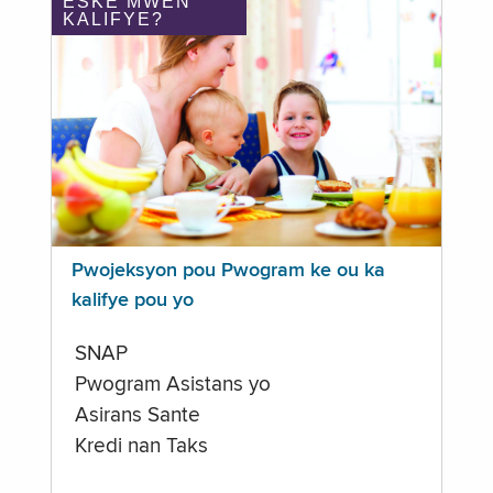
ÈSKE MWEN
KALIFYE?
Pwojeksyon pou Pwogram ke ou ka
kalifye pou yo
SNAP
Pwogram Asistans yo
Asirans Sante
Kredi nan Taks