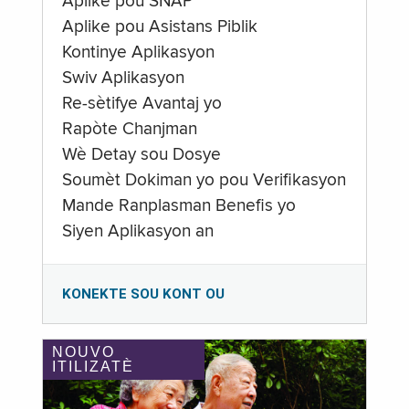
Aplike pou SNAP
Aplike pou Asistans Piblik
Kontinye Aplikasyon
Swiv Aplikasyon
Re-sètifye Avantaj yo
Rapòte Chanjman
Wè Detay sou Dosye
Soumèt Dokiman yo pou Verifikasyon
Mande Ranplasman Benefis yo
Siyen Aplikasyon an
KONEKTE SOU KONT OU
NOUVO
ITILIZATÈ