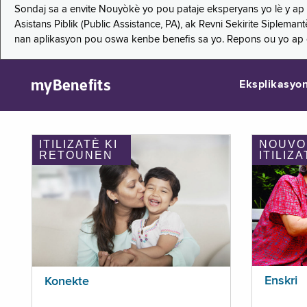
Sondaj sa a envite Nouyòkè yo pou pataje eksperyans yo lè y ap
Asistans Piblik (Public Assistance, PA), ak Revni Sekirite Siple
nan aplikasyon pou oswa kenbe benefis sa yo. Repons ou yo ap
myBenefits
Eksplikasyo
ITILIZATÈ KI
NOUVO
RETOUNEN
ITILIZA
Enskri
Konekte