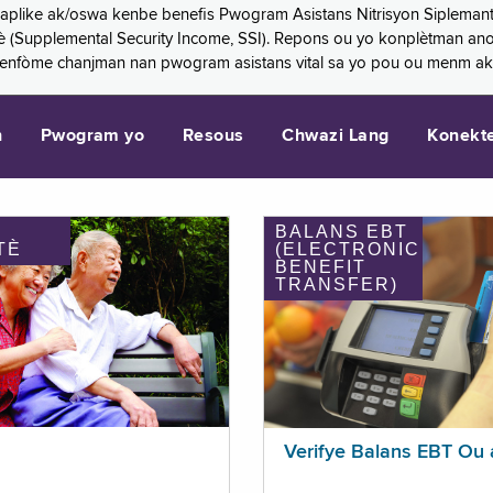
 aplike ak/oswa kenbe benefis Pwogram Asistans Nitrisyon Siplemant
mantè (Supplemental Security Income, SSI). Repons ou yo konplètman a
 enfòme chanjman nan pwogram asistans vital sa yo pou ou menm ak
n
Pwogram yo
Resous
Chwazi Lang
Konekt
BALANS EBT
TÈ
(ELECTRONIC
BENEFIT
TRANSFER)
Verifye Balans EBT Ou 