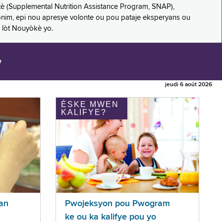
è (Supplemental Nutrition Assistance Program, SNAP),
nonim, epi nou apresye volonte ou pou pataje eksperyans ou
 lòt Nouyòkè yo.
e
jeudi 6 août 2026
ÈSKE MWEN
KALIFYE?
an
Pwojeksyon pou Pwogram
ke ou ka kalifye pou yo