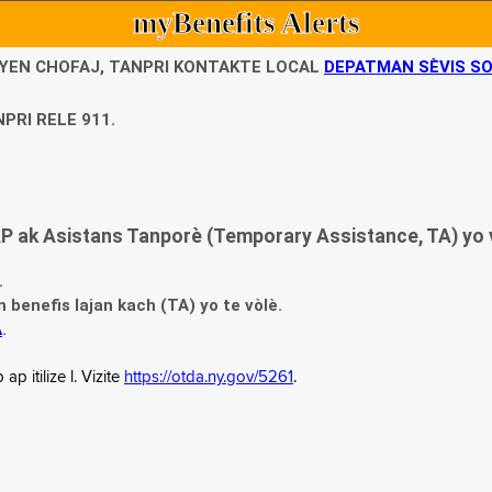
myBenefits Alerts
UBYEN CHOFAJ, TANPRI KONTAKTE LOCAL
DEPATMAN SÈVIS SO
PRI RELE 911.
 ak Asistans Tanporè (Temporary Assistance, TA) yo 
.
enefis lajan kach (TA) yo te vòlè.
A
.
 itilize l. Vizite
https://otda.ny.gov/5261
.