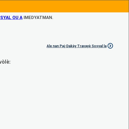
SYAL OU A
IMEDYATMAN.
Ale nan Paj-Dakèy Travayè Sosyal la
vòlè: