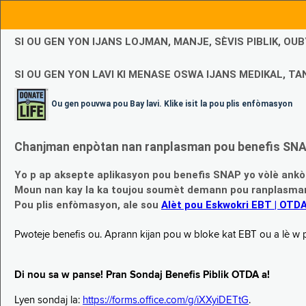
SI OU GEN YON IJANS LOJMAN, MANJE, SÈVIS PIBLIK, O
SI OU GEN YON LAVI KI MENASE OSWA IJANS MEDIKAL, TAN
Ou gen pouvwa pou Bay lavi. Klike isit la pou plis enfòmasyon
Chanjman enpòtan nan ranplasman pou benefis SNAP
Yo p ap aksepte aplikasyon pou benefis SNAP yo vòlè ankò
Moun nan kay la ka toujou soumèt demann pou ranplasman b
Pou plis enfòmasyon, ale sou
Alèt pou Eskwokri EBT | OTD
Pwoteje benefis ou. Aprann kijan pou w bloke kat EBT ou a lè w p ap
Di nou sa w panse! Pran Sondaj Benefis Piblik OTDA a!
Lyen sondaj la:
https://forms.office.com/g/iXXyiDETtG
.