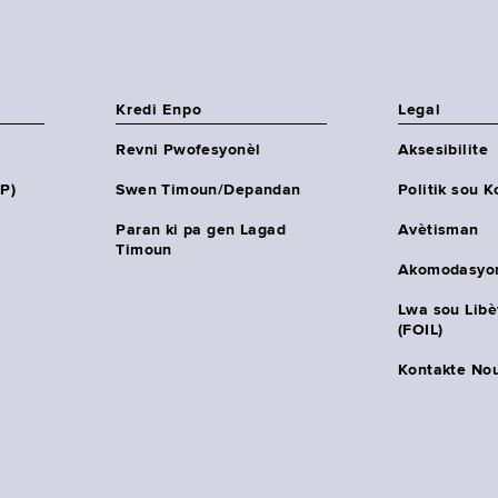
Kredi Enpo
Legal
Revni Pwofesyonèl
Aksesibilite
HP)
Swen Timoun/Depandan
Politik sou K
Paran ki pa gen Lagad
Avètisman
Timoun
Akomodasyo
Lwa sou Lib
(FOIL)
Kontakte No