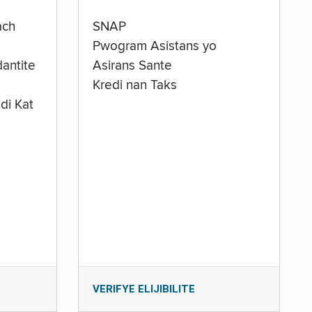
ach
SNAP
Pwogram Asistans yo
antite
Asirans Sante
Kredi nan Taks
di Kat
e
VERIFYE ELIJIBILITE