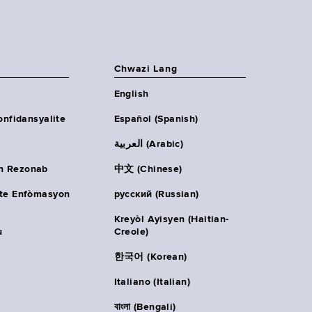
Chwazi Lang
English
onfidansyalite
Español (Spanish)
العربية (Arabic)
n Rezonab
中文 (Chinese)
ète Enfòmasyon
русский (Russian)
Kreyòl Ayisyen (Haitian-
u
Creole)
한국어 (Korean)
Italiano (Italian)
বাংলা (Bengali)