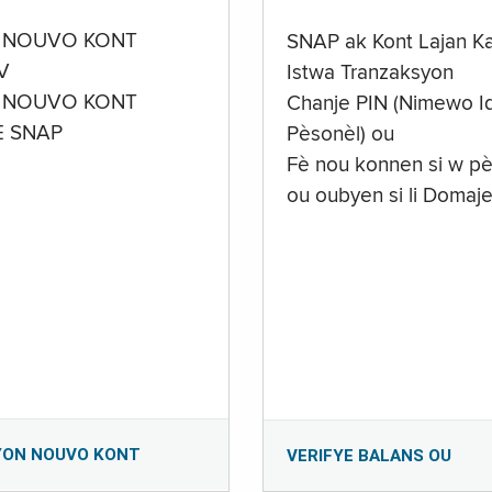
 NOUVO KONT
SNAP ak Kont Lajan K
V
Istwa Tranzaksyon
 NOUVO KONT
Chanje PIN (Nimewo Id
E SNAP
Pèsonèl) ou
Fè nou konnen si w pè
ou oubyen si li Domaj
YON NOUVO KONT
VERIFYE BALANS OU