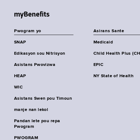
myBenefits
Pwogram yo
Asirans Sante
SNAP
Medicaid
Edikasyon sou Nitrisyon
Child Health Plus (C
Asistans Pwovizwa
EPIC
HEAP
NY State of Health
WIC
Asistans Swen pou Timoun
manje nan lekol
Pandan lete pou repa
Pwogram
PWOGRAM