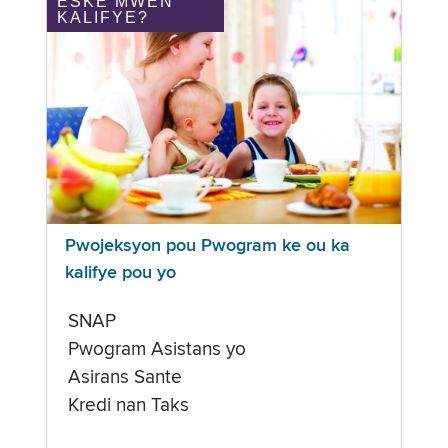
ÈSKE MWEN
KALIFYE?
Pwojeksyon pou Pwogram ke ou ka
kalifye pou yo
SNAP
Pwogram Asistans yo
Asirans Sante
Kredi nan Taks