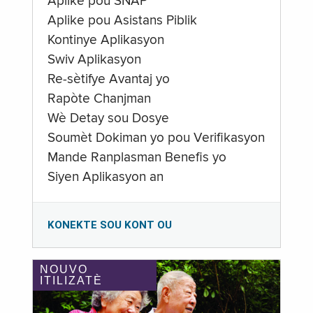
Aplike pou SNAP
Aplike pou Asistans Piblik
Kontinye Aplikasyon
Swiv Aplikasyon
Re-sètifye Avantaj yo
Rapòte Chanjman
Wè Detay sou Dosye
Soumèt Dokiman yo pou Verifikasyon
Mande Ranplasman Benefis yo
Siyen Aplikasyon an
KONEKTE SOU KONT OU
NOUVO
ITILIZATÈ