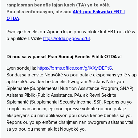
ranplasman benefis lajan kach (TA) yo te vòlè.
Pou plis enfòmasyon, ale sou
Alèt pou Eskwokri EBT |
OTDA
.
Pwoteje benefis ou. Aprann kijan pou w bloke kat EBT ou a lè w
p ap itilize l. Vizite
https://otda.ny.gov/5261
.
Di nou sa w panse! Pran Sondaj Benefis Piblik OTDA a!
Lyen sondaj la:
https://forms.office.com/g/iXXyiDETtG
.
Sondaj sa a envite Nouyòkè yo pou pataje eksperyans yo lè y ap
aplike ak/oswa kenbe benefis Pwogram Asistans Nitrisyon
Siplemantè (Supplemental Nutrition Assistance Program, SNAP),
Asistans Piblik (Public Assistance, PA), ak Revni Sekirite
Siplemantè (Supplemental Security Income, SSI). Repons ou yo
konplètman anonim, epi nou apresye volonte ou pou pataje
eksperyans ou nan aplikasyon pou oswa kenbe benefis sa yo.
Repons ou yo ap enfòme chanjman nan pwogram asistans vital
sa yo pou ou menm ak lòt Nouyòkè yo.