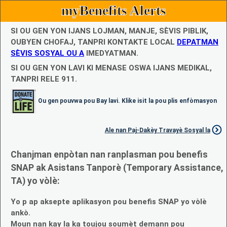
myBenefits Alerts
SI OU GEN YON IJANS LOJMAN, MANJE, SÈVIS PIBLIK,
OUBYEN CHOFAJ, TANPRI KONTAKTE LOCAL
DEPATMAN
SÈVIS SOSYAL OU A
IMEDYATMAN.
SI OU GEN YON LAVI KI MENASE OSWA IJANS MEDIKAL,
TANPRI RELE 911.
Ou gen pouvwa pou Bay lavi. Klike isit la pou plis enfòmasyon
Ale nan Paj-Dakèy Travayè Sosyal la
Chanjman enpòtan nan ranplasman pou benefis
SNAP ak Asistans Tanporè (Temporary Assistance,
TA) yo vòlè:
Yo p ap aksepte aplikasyon pou benefis SNAP yo vòlè
ankò.
Moun nan kay la ka toujou soumèt demann pou