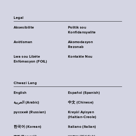
Legal
Aksesibilite
Politik sou
Konfidansyalite
Avètisman
Akomodasyon
Rezonab
Lwa sou Libète
Kontakte Nou
Enfòmasyon (FOIL)
Chwazi Lang
English
Español (Spanish)
العربية (Arabic)
中文 (Chinese)
русский (Russian)
Kreyòl Ayisyen
(Haitian-Creole)
한국어 (Korean)
Italiano (Italian)