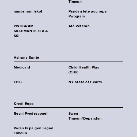
Timoun
manje nan lekol
Pandan lete pou repa
Pwogram
PWOGRAM
Afè Veteran
SIPLEMANTÈ ETA A
SSI
Asirans Sante
Medicaid
Child Health Plus
(CHP)
EPIC
NY State of Health
Kredi Enpo
Revni Pwofesyonèl
Swen
Timoun/Depandan
Paran ki pa gen Lagad
Timoun