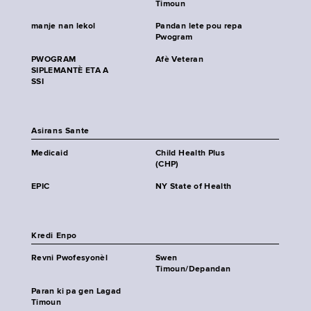
Timoun
manje nan lekol
Pandan lete pou repa
Pwogram
PWOGRAM
Afè Veteran
SIPLEMANTÈ ETA A
SSI
Asirans Sante
Medicaid
Child Health Plus
(CHP)
EPIC
NY State of Health
Kredi Enpo
Revni Pwofesyonèl
Swen
Timoun/Depandan
Paran ki pa gen Lagad
Timoun