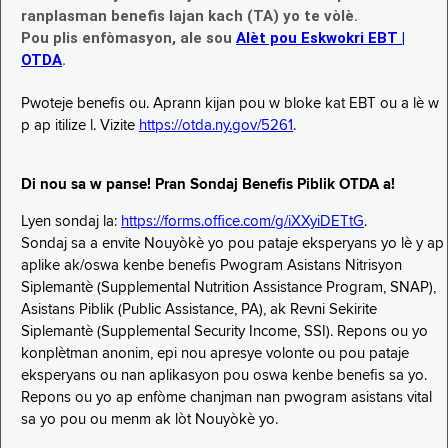
ranplasman benefis lajan kach (TA) yo te vòlè.
Pou plis enfòmasyon, ale sou
Alèt pou Eskwokri EBT |
OTDA
.
Pwoteje benefis ou. Aprann kijan pou w bloke kat EBT ou a lè w
p ap itilize l. Vizite
https://otda.ny.gov/5261
.
Di nou sa w panse! Pran Sondaj Benefis Piblik OTDA a!
Lyen sondaj la:
https://forms.office.com/g/iXXyiDETtG
.
Sondaj sa a envite Nouyòkè yo pou pataje eksperyans yo lè y ap
aplike ak/oswa kenbe benefis Pwogram Asistans Nitrisyon
Siplemantè (Supplemental Nutrition Assistance Program, SNAP),
Asistans Piblik (Public Assistance, PA), ak Revni Sekirite
Siplemantè (Supplemental Security Income, SSI). Repons ou yo
konplètman anonim, epi nou apresye volonte ou pou pataje
eksperyans ou nan aplikasyon pou oswa kenbe benefis sa yo.
Repons ou yo ap enfòme chanjman nan pwogram asistans vital
sa yo pou ou menm ak lòt Nouyòkè yo.