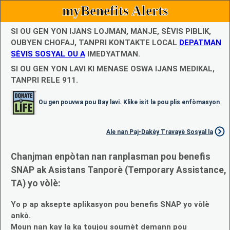
myBenefits Alerts
SI OU GEN YON IJANS LOJMAN, MANJE, SÈVIS PIBLIK,
OUBYEN CHOFAJ, TANPRI KONTAKTE LOCAL
DEPATMAN
SÈVIS SOSYAL OU A
IMEDYATMAN.
SI OU GEN YON LAVI KI MENASE OSWA IJANS MEDIKAL,
TANPRI RELE 911.
Ou gen pouvwa pou Bay lavi. Klike isit la pou plis enfòmasyon
Ale nan Paj-Dakèy Travayè Sosyal la
Chanjman enpòtan nan ranplasman pou benefis
SNAP ak Asistans Tanporè (Temporary Assistance,
TA) yo vòlè:
Yo p ap aksepte aplikasyon pou benefis SNAP yo vòlè
ankò.
Moun nan kay la ka toujou soumèt demann pou