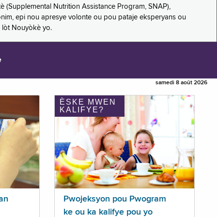
è (Supplemental Nutrition Assistance Program, SNAP),
nonim, epi nou apresye volonte ou pou pataje eksperyans ou
 lòt Nouyòkè yo.
e
samedi 8 août 2026
ÈSKE MWEN
KALIFYE?
an
Pwojeksyon pou Pwogram
ke ou ka kalifye pou yo