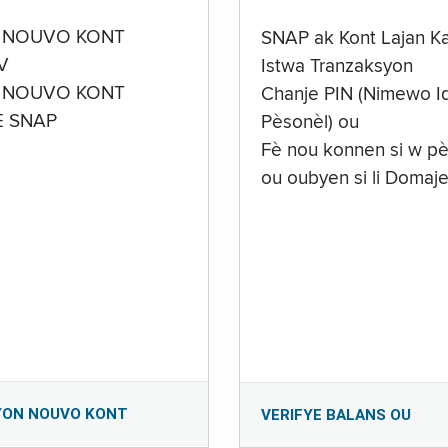
 NOUVO KONT
SNAP ak Kont Lajan K
V
Istwa Tranzaksyon
 NOUVO KONT
Chanje PIN (Nimewo Id
E SNAP
Pèsonèl) ou
Fè nou konnen si w pè
ou oubyen si li Domaj
YON NOUVO KONT
VERIFYE BALANS OU