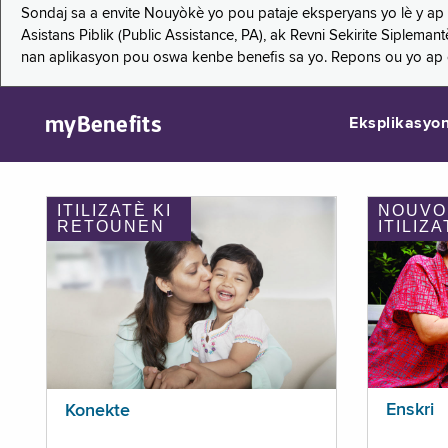
Sondaj sa a envite Nouyòkè yo pou pataje eksperyans yo lè y ap
Asistans Piblik (Public Assistance, PA), ak Revni Sekirite Siple
nan aplikasyon pou oswa kenbe benefis sa yo. Repons ou yo ap
myBenefits
Eksplikasyo
ITILIZATÈ KI
NOUVO
RETOUNEN
ITILIZA
Enskri
Konekte