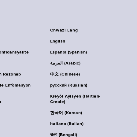
Chwazi Lang
English
onfidansyalite
Español (Spanish)
العربية (Arabic)
n Rezonab
中文 (Chinese)
ète Enfòmasyon
русский (Russian)
Kreyòl Ayisyen (Haitian-
u
Creole)
한국어 (Korean)
Italiano (Italian)
বাংলা (Bengali)