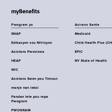
myBenefits
Pwogram yo
Asirans Sante
SNAP
Medicaid
Edikasyon sou Nitrisyon
Child Health Plus (C
Asistans Pwovizwa
EPIC
HEAP
NY State of Health
WIC
Asistans Swen pou Timoun
manje nan lekol
Pandan lete pou repa
Pwogram
PWOGRAM