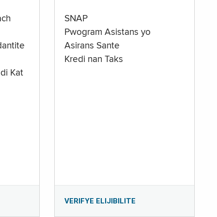
ach
SNAP
Pwogram Asistans yo
antite
Asirans Sante
Kredi nan Taks
di Kat
e
VERIFYE ELIJIBILITE