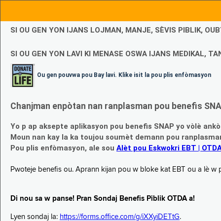
SI OU GEN YON IJANS LOJMAN, MANJE, SÈVIS PIBLIK, O
SI OU GEN YON LAVI KI MENASE OSWA IJANS MEDIKAL, TAN
Ou gen pouvwa pou Bay lavi. Klike isit la pou plis enfòmasyon
Chanjman enpòtan nan ranplasman pou benefis SNAP
Yo p ap aksepte aplikasyon pou benefis SNAP yo vòlè ankò
Moun nan kay la ka toujou soumèt demann pou ranplasman b
Pou plis enfòmasyon, ale sou
Alèt pou Eskwokri EBT | OTD
Pwoteje benefis ou. Aprann kijan pou w bloke kat EBT ou a lè w p ap
Di nou sa w panse! Pran Sondaj Benefis Piblik OTDA a!
Lyen sondaj la:
https://forms.office.com/g/iXXyiDETtG
.