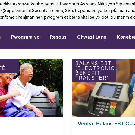
 aplike ak/oswa kenbe benefis Pwogram Asistans Nitrisyon Siplemant
mantè (Supplemental Security Income, SSI). Repons ou yo konplètman a
 enfòme chanjman nan pwogram asistans vital sa yo pou ou menm ak
n
Pwogram yo
Resous
Chwazi Lang
Konekt
BALANS EBT
TÈ
(ELECTRONIC
BENEFIT
TRANSFER)
Verifye Balans EBT Ou 