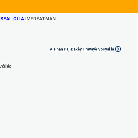
SYAL OU A
IMEDYATMAN.
Ale nan Paj-Dakèy Travayè Sosyal la
vòlè: