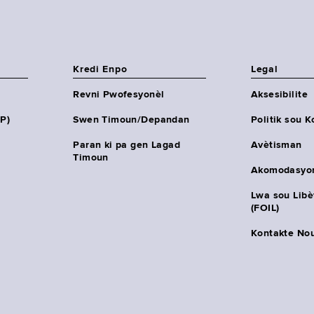
Kredi Enpo
Legal
Revni Pwofesyonèl
Aksesibilite
HP)
Swen Timoun/Depandan
Politik sou K
Paran ki pa gen Lagad
Avètisman
Timoun
Akomodasyo
Lwa sou Lib
(FOIL)
Kontakte No