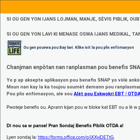
SI OU GEN YON IJANS LOJMAN, MANJE, SÈVIS PIBLIK, O
SI OU GEN YON LAVI KI MENASE OSWA IJANS MEDIKAL, TAN
Ou gen pouvwa pou Bay lavi. Klike isit la pou plis enfòmasyon
Chanjman enpòtan nan ranplasman pou benefis SNAP
Yo p ap aksepte aplikasyon pou benefis SNAP yo vòlè ankò
Moun nan kay la ka toujou soumèt demann pou ranplasman b
Pou plis enfòmasyon, ale sou
Alèt pou Eskwokri EBT | OTD
Pwoteje benefis ou. Aprann kijan pou w bloke kat EBT ou a lè w p ap
Di nou sa w panse! Pran Sondaj Benefis Piblik OTDA a!
Lyen sondaj la:
https://forms.office.com/g/iXXyiDETtG
.