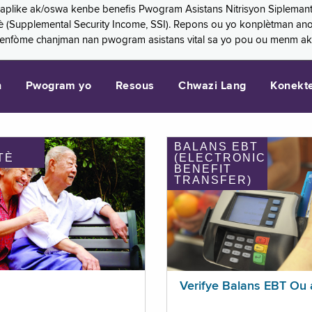
 aplike ak/oswa kenbe benefis Pwogram Asistans Nitrisyon Siplemant
mantè (Supplemental Security Income, SSI). Repons ou yo konplètman a
 enfòme chanjman nan pwogram asistans vital sa yo pou ou menm ak
n
Pwogram yo
Resous
Chwazi Lang
Konekt
BALANS EBT
TÈ
(ELECTRONIC
BENEFIT
TRANSFER)
Verifye Balans EBT Ou 