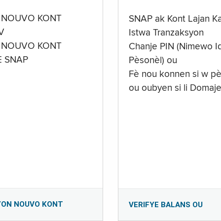
 NOUVO KONT
SNAP ak Kont Lajan K
V
Istwa Tranzaksyon
 NOUVO KONT
Chanje PIN (Nimewo Id
E SNAP
Pèsonèl) ou
Fè nou konnen si w pè
ou oubyen si li Domaj
YON NOUVO KONT
VERIFYE BALANS OU