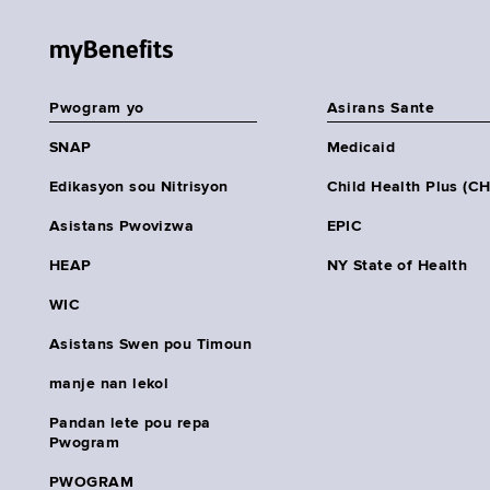
myBenefits
Pwogram yo
Asirans Sante
SNAP
Medicaid
Edikasyon sou Nitrisyon
Child Health Plus (C
Asistans Pwovizwa
EPIC
HEAP
NY State of Health
WIC
Asistans Swen pou Timoun
manje nan lekol
Pandan lete pou repa
Pwogram
PWOGRAM