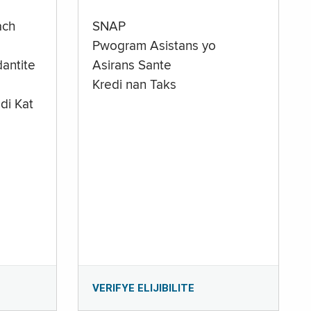
ach
SNAP
Pwogram Asistans yo
antite
Asirans Sante
Kredi nan Taks
di Kat
e
VERIFYE ELIJIBILITE