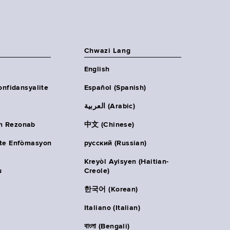
Chwazi Lang
English
onfidansyalite
Español (Spanish)
العربية (Arabic)
n Rezonab
中文 (Chinese)
ète Enfòmasyon
русский (Russian)
Kreyòl Ayisyen (Haitian-
u
Creole)
한국어 (Korean)
Italiano (Italian)
বাংলা (Bengali)