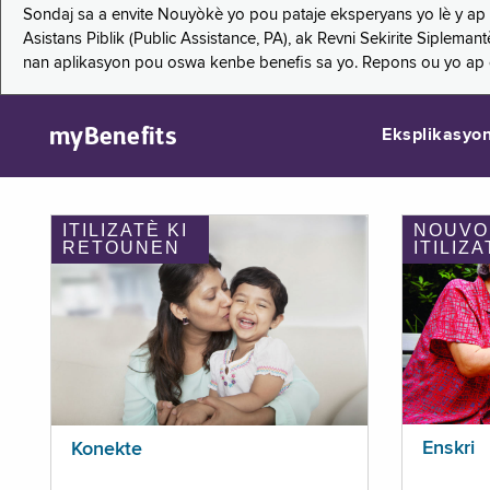
Sondaj sa a envite Nouyòkè yo pou pataje eksperyans yo lè y ap
Asistans Piblik (Public Assistance, PA), ak Revni Sekirite Siple
nan aplikasyon pou oswa kenbe benefis sa yo. Repons ou yo ap
myBenefits
Eksplikasyo
ITILIZATÈ KI
NOUVO
RETOUNEN
ITILIZA
Enskri
Konekte