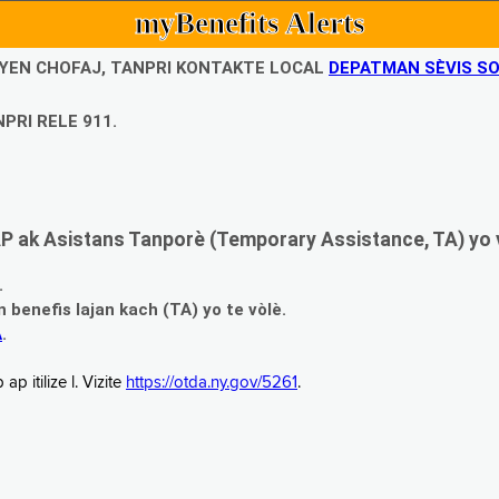
myBenefits Alerts
UBYEN CHOFAJ, TANPRI KONTAKTE LOCAL
DEPATMAN SÈVIS SO
PRI RELE 911.
 ak Asistans Tanporè (Temporary Assistance, TA) yo 
.
enefis lajan kach (TA) yo te vòlè.
A
.
 itilize l. Vizite
https://otda.ny.gov/5261
.