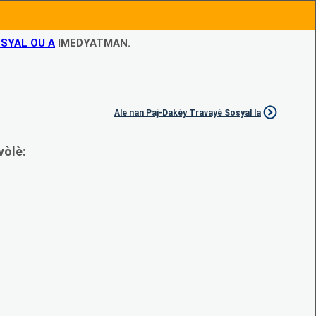
SYAL OU A
IMEDYATMAN.
Ale nan Paj-Dakèy Travayè Sosyal la
vòlè: