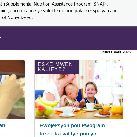
è (Supplemental Nutrition Assistance Program, SNAP),
nonim, epi nou apresye volonte ou pou pataje eksperyans ou
 lòt Nouyòkè yo.
e
jeudi 6 août 2026
ÈSKE MWEN
KALIFYE?
an
Pwojeksyon pou Pwogram
ke ou ka kalifye pou yo