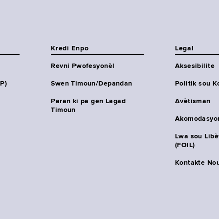
Kredi Enpo
Legal
Revni Pwofesyonèl
Aksesibilite
HP)
Swen Timoun/Depandan
Politik sou K
Paran ki pa gen Lagad
Avètisman
Timoun
Akomodasyo
Lwa sou Lib
(FOIL)
Kontakte No