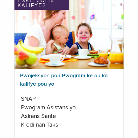
ÈSKE MWEN
KALIFYE?
Pwojeksyon pou Pwogram ke ou ka
kalifye pou yo
SNAP
Pwogram Asistans yo
Asirans Sante
Kredi nan Taks