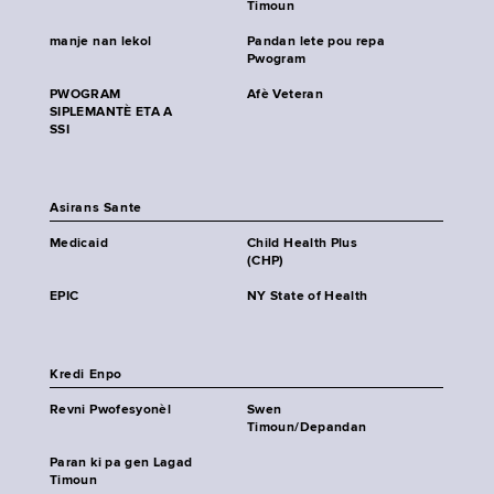
Timoun
manje nan lekol
Pandan lete pou repa
Pwogram
PWOGRAM
Afè Veteran
SIPLEMANTÈ ETA A
SSI
Asirans Sante
Medicaid
Child Health Plus
(CHP)
EPIC
NY State of Health
Kredi Enpo
Revni Pwofesyonèl
Swen
Timoun/Depandan
Paran ki pa gen Lagad
Timoun