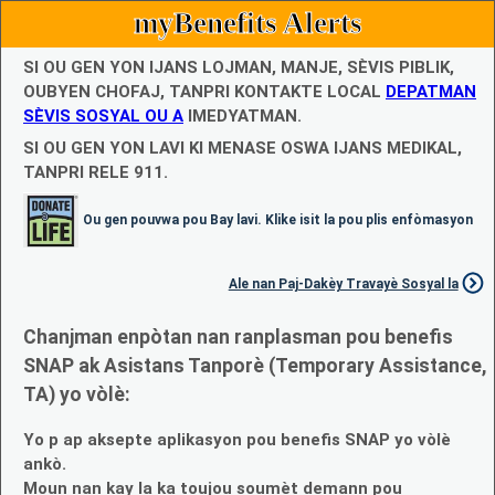
myBenefits Alerts
SI OU GEN YON IJANS LOJMAN, MANJE, SÈVIS PIBLIK,
OUBYEN CHOFAJ, TANPRI KONTAKTE LOCAL
DEPATMAN
SÈVIS SOSYAL OU A
IMEDYATMAN.
SI OU GEN YON LAVI KI MENASE OSWA IJANS MEDIKAL,
TANPRI RELE 911.
Ou gen pouvwa pou Bay lavi. Klike isit la pou plis enfòmasyon
Ale nan Paj-Dakèy Travayè Sosyal la
Chanjman enpòtan nan ranplasman pou benefis
SNAP ak Asistans Tanporè (Temporary Assistance,
TA) yo vòlè:
Yo p ap aksepte aplikasyon pou benefis SNAP yo vòlè
ankò.
Moun nan kay la ka toujou soumèt demann pou