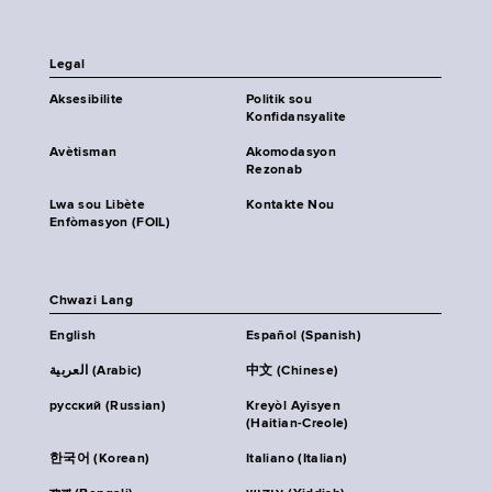
Legal
Aksesibilite
Politik sou
Konfidansyalite
Avètisman
Akomodasyon
Rezonab
Lwa sou Libète
Kontakte Nou
Enfòmasyon (FOIL)
Chwazi Lang
English
Español (Spanish)
العربية (Arabic)
中文 (Chinese)
русский (Russian)
Kreyòl Ayisyen
(Haitian-Creole)
한국어 (Korean)
Italiano (Italian)