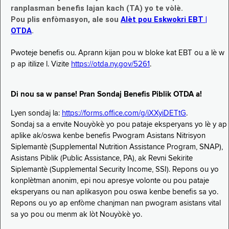
ranplasman benefis lajan kach (TA) yo te vòlè.
Pou plis enfòmasyon, ale sou
Alèt pou Eskwokri EBT |
OTDA
.
Pwoteje benefis ou. Aprann kijan pou w bloke kat EBT ou a lè w
p ap itilize l. Vizite
https://otda.ny.gov/5261
.
Di nou sa w panse! Pran Sondaj Benefis Piblik OTDA a!
Lyen sondaj la:
https://forms.office.com/g/iXXyiDETtG
.
Sondaj sa a envite Nouyòkè yo pou pataje eksperyans yo lè y ap
aplike ak/oswa kenbe benefis Pwogram Asistans Nitrisyon
Siplemantè (Supplemental Nutrition Assistance Program, SNAP),
Asistans Piblik (Public Assistance, PA), ak Revni Sekirite
Siplemantè (Supplemental Security Income, SSI). Repons ou yo
konplètman anonim, epi nou apresye volonte ou pou pataje
eksperyans ou nan aplikasyon pou oswa kenbe benefis sa yo.
Repons ou yo ap enfòme chanjman nan pwogram asistans vital
sa yo pou ou menm ak lòt Nouyòkè yo.