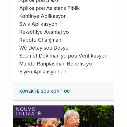
Aplike pou SNAP
Aplike pou Asistans Piblik
Kontinye Aplikasyon
Swiv Aplikasyon
Re-sètifye Avantaj yo
Rapòte Chanjman
Wè Detay sou Dosye
Soumèt Dokiman yo pou Verifikasyon
Mande Ranplasman Benefis yo
Siyen Aplikasyon an
KONEKTE SOU KONT OU
NOUVO
ITILIZATÈ