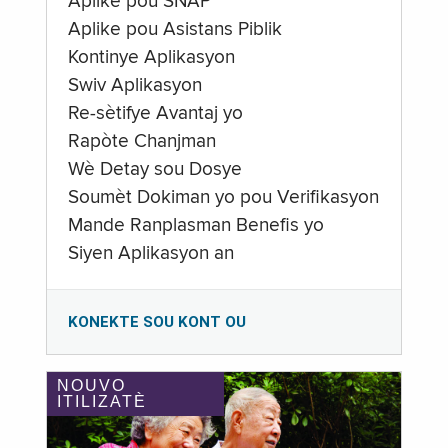
Aplike pou SNAP
Aplike pou Asistans Piblik
Kontinye Aplikasyon
Swiv Aplikasyon
Re-sètifye Avantaj yo
Rapòte Chanjman
Wè Detay sou Dosye
Soumèt Dokiman yo pou Verifikasyon
Mande Ranplasman Benefis yo
Siyen Aplikasyon an
KONEKTE SOU KONT OU
NOUVO
ITILIZATÈ