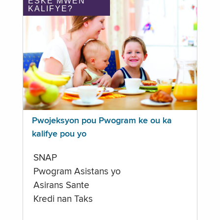
ÈSKE MWEN
KALIFYE?
Pwojeksyon pou Pwogram ke ou ka
kalifye pou yo
SNAP
Pwogram Asistans yo
Asirans Sante
Kredi nan Taks