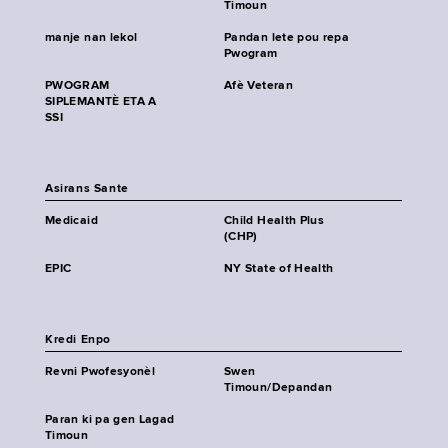
Timoun
manje nan lekol
Pandan lete pou repa
Pwogram
PWOGRAM
Afè Veteran
SIPLEMANTÈ ETA A
SSI
Asirans Sante
Medicaid
Child Health Plus
(CHP)
EPIC
NY State of Health
Kredi Enpo
Revni Pwofesyonèl
Swen
Timoun/Depandan
Paran ki pa gen Lagad
Timoun