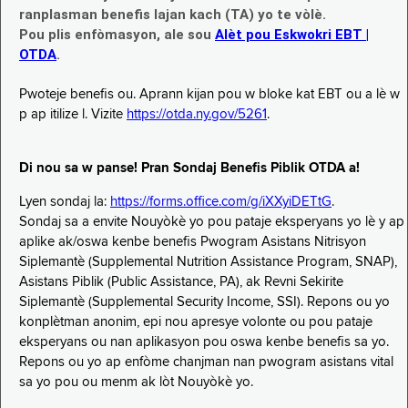
ranplasman benefis lajan kach (TA) yo te vòlè.
Pou plis enfòmasyon, ale sou
Alèt pou Eskwokri EBT |
OTDA
.
Pwoteje benefis ou. Aprann kijan pou w bloke kat EBT ou a lè w
p ap itilize l. Vizite
https://otda.ny.gov/5261
.
Di nou sa w panse! Pran Sondaj Benefis Piblik OTDA a!
Lyen sondaj la:
https://forms.office.com/g/iXXyiDETtG
.
Sondaj sa a envite Nouyòkè yo pou pataje eksperyans yo lè y ap
aplike ak/oswa kenbe benefis Pwogram Asistans Nitrisyon
Siplemantè (Supplemental Nutrition Assistance Program, SNAP),
Asistans Piblik (Public Assistance, PA), ak Revni Sekirite
Siplemantè (Supplemental Security Income, SSI). Repons ou yo
konplètman anonim, epi nou apresye volonte ou pou pataje
eksperyans ou nan aplikasyon pou oswa kenbe benefis sa yo.
Repons ou yo ap enfòme chanjman nan pwogram asistans vital
sa yo pou ou menm ak lòt Nouyòkè yo.