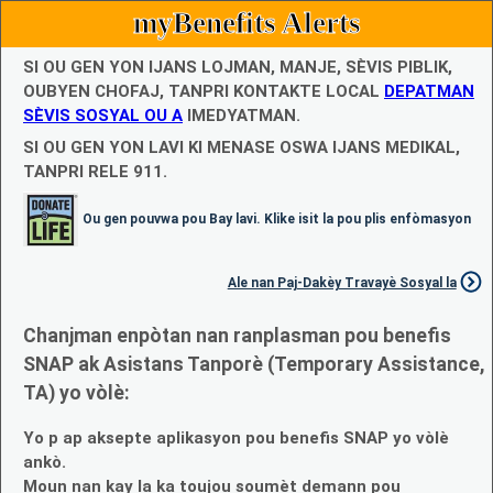
myBenefits Alerts
SI OU GEN YON IJANS LOJMAN, MANJE, SÈVIS PIBLIK,
OUBYEN CHOFAJ, TANPRI KONTAKTE LOCAL
DEPATMAN
SÈVIS SOSYAL OU A
IMEDYATMAN.
SI OU GEN YON LAVI KI MENASE OSWA IJANS MEDIKAL,
TANPRI RELE 911.
Ou gen pouvwa pou Bay lavi. Klike isit la pou plis enfòmasyon
Ale nan Paj-Dakèy Travayè Sosyal la
Chanjman enpòtan nan ranplasman pou benefis
SNAP ak Asistans Tanporè (Temporary Assistance,
TA) yo vòlè:
Yo p ap aksepte aplikasyon pou benefis SNAP yo vòlè
ankò.
Moun nan kay la ka toujou soumèt demann pou