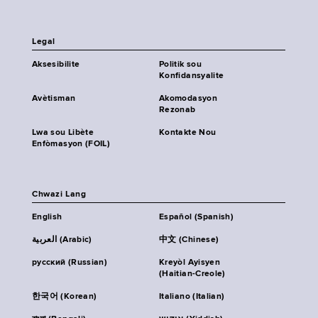
Legal
Aksesibilite
Politik sou
Konfidansyalite
Avètisman
Akomodasyon
Rezonab
Lwa sou Libète
Kontakte Nou
Enfòmasyon (FOIL)
Chwazi Lang
English
Español (Spanish)
العربية (Arabic)
中文 (Chinese)
русский (Russian)
Kreyòl Ayisyen
(Haitian-Creole)
한국어 (Korean)
Italiano (Italian)